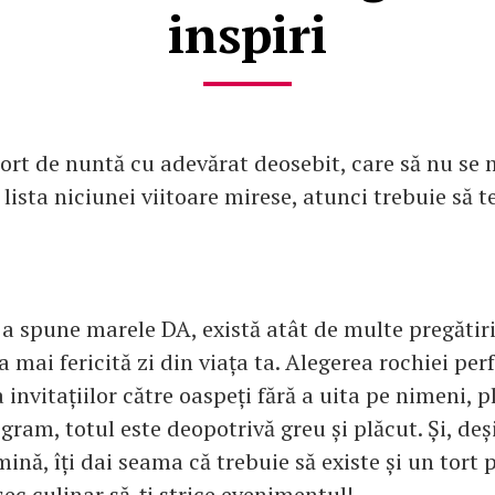
inspiri
tort de nuntă cu adevărat deosebit, care să nu se 
lista niciunei viitoare mirese, atunci trebuie să 
 a spune marele DA, există atât de multe pregătiri
 mai fericită zi din viața ta. Alegerea rochiei perf
 invitațiilor către oaspeți fără a uita pe nimeni, p
gram, totul este deopotrivă greu și plăcut. Și, deși
ină, îți dai seama că trebuie să existe și un tort p
șec culinar să-ți strice evenimentul!