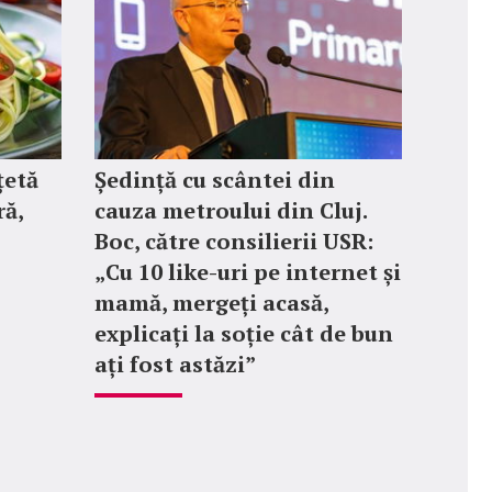
țetă
Ședință cu scântei din
ră,
cauza metroului din Cluj.
Boc, către consilierii USR:
„Cu 10 like-uri pe internet și
mamă, mergeți acasă,
explicați la soție cât de bun
ați fost astăzi”