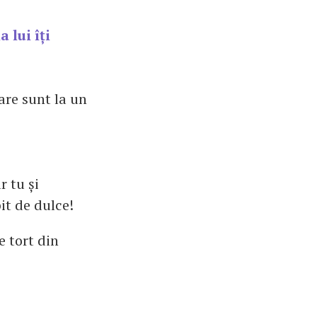
 lui îți
rare sunt la un
r tu și
bit de dulce!
e tort din