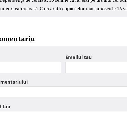
Dependența de celălalt. 10 semne că nu ești pe drumul cel bu
 uneori capricioasă. Cum arată copiii celor mai cunoscute 16 v
comentariu
Emailul tau
omentariului
l tau