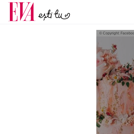
menopauză și când ar t
Carieră
la medic
Actualitate
© Copyright: Facebo