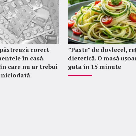
păstrează corect
”Paste” de dovlecel, re
ntele în casă.
dietetică. O masă ușoa
în care nu ar trebui
gata în 15 minute
i niciodată