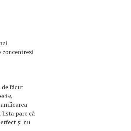
mai
te concentrezi
 de făcut
ecte,
lanificarea
 lista pare că
erfect și nu