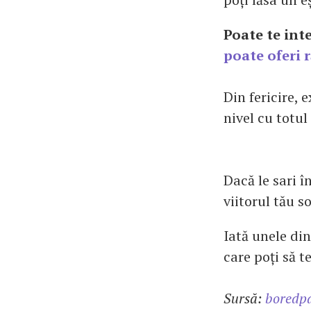
Poate te int
poate oferi 
Din fericire, 
nivel cu totul
Dacă le sari î
viitorul tău s
Iată unele din
care poți să te
Sursă:
boredp