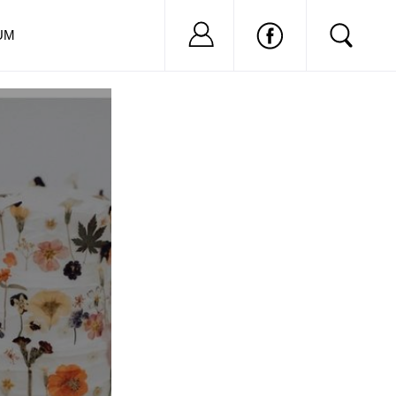
Nu ai cont?
Inregistreaza-
UM