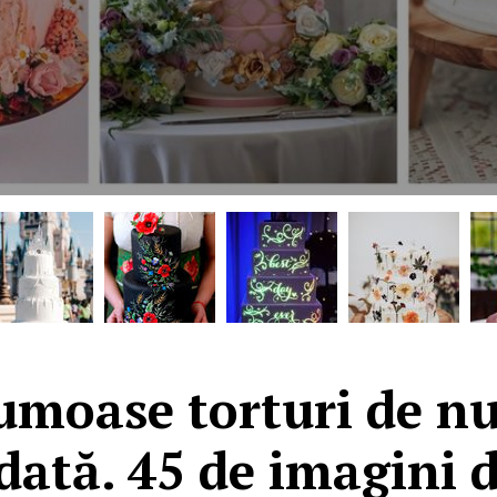
umoase torturi de n
dată. 45 de imagini d