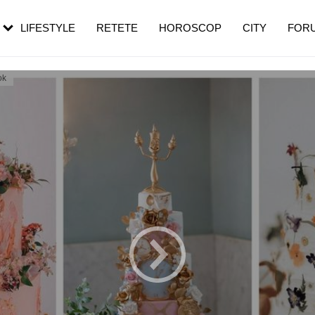
rebui să mergi
și 60 de ani. De ce te trezești mai des
pe măsură ce înaintezi în vârstă
LIFESTYLE
RETETE
HOROSCOP
CITY
FOR
ok