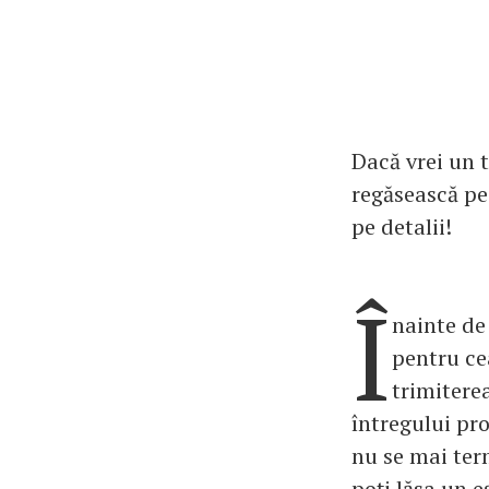
Dacă vrei un 
regăsească pe 
pe detalii!
Î
nainte de
pentru cea
trimiterea
întregului pro
nu se mai term
poți lăsa un e