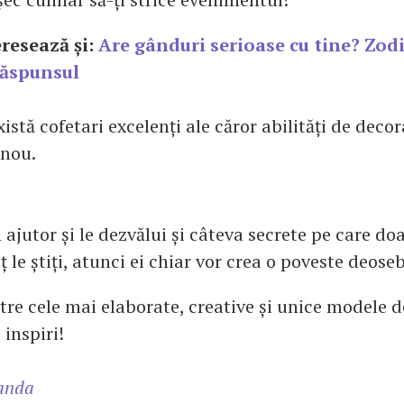
eresează și:
Are gânduri serioase cu tine? Zodia
răspunsul
există cofetari excelenți ale căror abilități de deco
 nou.
n ajutor și le dezvălui și câteva secrete pe care doa
oț le știți, atunci ei chiar vor crea o poveste deose
tre cele mai elaborate, creative și unice modele d
 inspiri!
anda