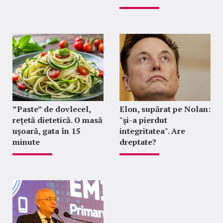
”Paste” de dovlecel,
Elon, supărat pe Nolan:
rețetă dietetică. O masă
"şi-a pierdut
ușoară, gata în 15
integritatea". Are
minute
dreptate?