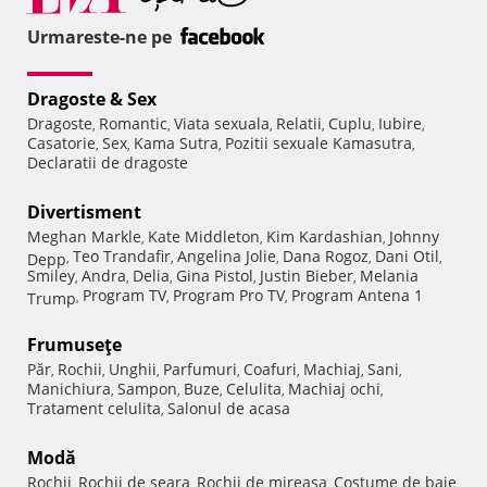
Urmareste-ne pe
Dragoste & Sex
Dragoste
Romantic
Viata sexuala
Relatii
Cuplu
Iubire
,
,
,
,
,
,
Casatorie
Sex
Kama Sutra
Pozitii sexuale Kamasutra
,
,
,
,
Declaratii de dragoste
Divertisment
Meghan Markle
Kate Middleton
Kim Kardashian
Johnny
,
,
,
Teo Trandafir
Angelina Jolie
Dana Rogoz
Dani Otil
Depp
,
,
,
,
,
Smiley
Andra
Delia
Gina Pistol
Justin Bieber
Melania
,
,
,
,
,
Program TV
Program Pro TV
Program Antena 1
Trump
,
,
,
Frumuseţe
Păr
Rochii
Unghii
Parfumuri
Coafuri
Machiaj
Sani
,
,
,
,
,
,
,
Manichiura
Sampon
Buze
Celulita
Machiaj ochi
,
,
,
,
,
Tratament celulita
Salonul de acasa
,
Modă
Rochii
Rochii de seara
Rochii de mireasa
Costume de baie
,
,
,
,