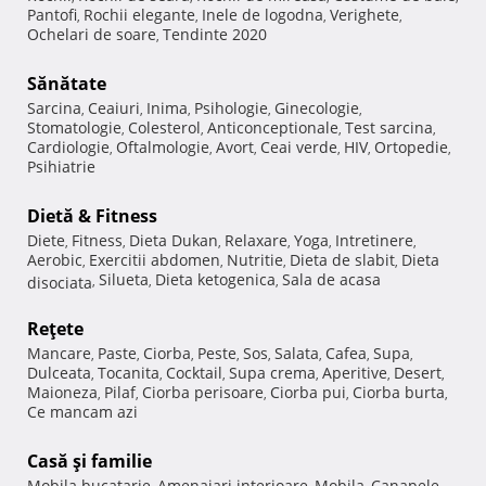
Pantofi
Rochii elegante
Inele de logodna
Verighete
,
,
,
,
Ochelari de soare
Tendinte 2020
,
Sănătate
Sarcina
Ceaiuri
Inima
Psihologie
Ginecologie
,
,
,
,
,
Stomatologie
Colesterol
Anticonceptionale
Test sarcina
,
,
,
,
Cardiologie
Oftalmologie
Avort
Ceai verde
HIV
Ortopedie
,
,
,
,
,
,
Psihiatrie
Dietă & Fitness
Diete
Fitness
Dieta Dukan
Relaxare
Yoga
Intretinere
,
,
,
,
,
,
Aerobic
Exercitii abdomen
Nutritie
Dieta de slabit
Dieta
,
,
,
,
Silueta
Dieta ketogenica
Sala de acasa
disociata
,
,
,
Reţete
Mancare
Paste
Ciorba
Peste
Sos
Salata
Cafea
Supa
,
,
,
,
,
,
,
,
Dulceata
Tocanita
Cocktail
Supa crema
Aperitive
Desert
,
,
,
,
,
,
Maioneza
Pilaf
Ciorba perisoare
Ciorba pui
Ciorba burta
,
,
,
,
,
Ce mancam azi
Casă şi familie
Mobila bucatarie
Amenajari interioare
Mobila
Canapele