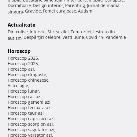
,
,
,
,
Dormitoare
Design interior
Parenting
Jurnal de mama
,
,
,
Gravide
Femei curajoase
Autism
singura
,
,
,
Actualitate
Din culise
Interviu
Stirea zilei
Tema zilei
Iesirea din
,
,
,
,
Despărţiri celebre
Vesti Bune
Covid-19
Pandemie
autism
,
,
,
,
Horoscop
Horoscop 2026
,
Horoscop 2025
,
Horoscop azi
,
Horoscop dragoste
,
Horoscop chinezesc
,
Astrologie
,
Horoscop lunar
,
Horoscop rac azi
,
Horoscop gemeni azi
,
Horoscop fecioara azi
,
Horoscop taur azi
,
Horoscop capricorn azi
,
Horoscop scorpion azi
,
Horoscop sagetator azi
,
Horoscop varsator azi
,