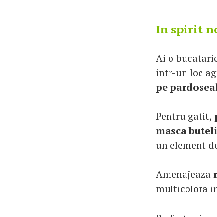
In spirit 
Ai o bucatari
intr-un loc ag
pe pardoseala
Pentru gatit,
masca buteli
un element de
Amenajeaza
multicolora i