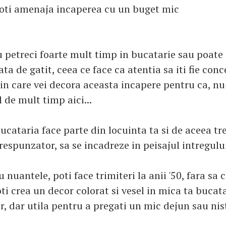
poti amenaja incaperea cu un buget mic
 petreci foarte mult timp in bucatarie sau poate 
ta de gatit, ceea ce face ca atentia sa iti fie con
n care vei decora aceasta incapere pentru ca, nu-
 de mult timp aici...
bucataria face parte din locuinta ta si de aceea tr
espunzator, sa se incadreze in peisajul intregului
u nuantele, poti face trimiteri la anii '50, fara sa 
ti crea un decor colorat si vesel in mica ta bucat
, dar utila pentru a pregati un mic dejun sau nist