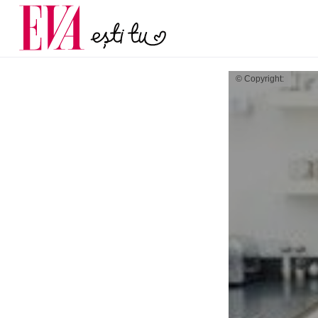
și 60 de ani. De ce te t
Carieră
pe măsură ce înaintez
Actualitate
© Copyright: