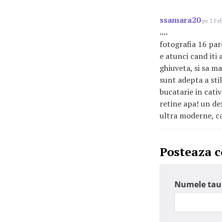
ssamara20
pe 2 Feb
....
fotografia 16 parc
e atunci cand iti 
ghiuveta, si sa m
sunt adepta a sti
bucatarie in cati
retine apa! un dez
ultra moderne, cat
Posteaza 
Numele tau