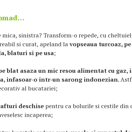
nomad...
e mica, sinistra? Transform-o repede, cu cheltuie
reabil si curat, apeland la
vopseaua turcoaz, pe 
, blaturi si pe usa
;
pe blat asaza un mic resou alimentat cu gaz, 
a, infasoar-o intr-un sarong indonezian
. Ast
corativ al bucatariei;
rafturi deschise
pentru ca bolurile si cestile din
nveselesc incaperea;