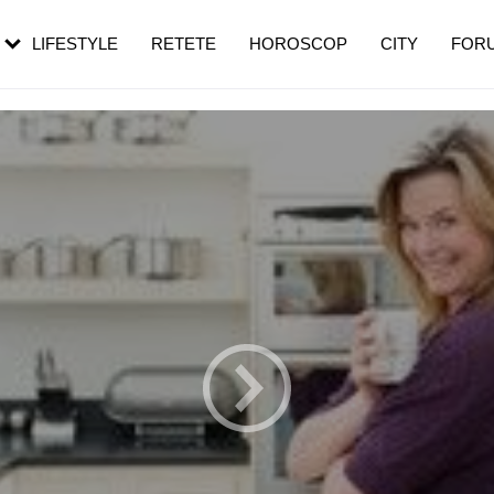
rezești mai des
Cât durează, cum te pregătești și cât
i în vârstă
de dureroasă este investigația
LIFESTYLE
RETETE
HOROSCOP
CITY
FOR