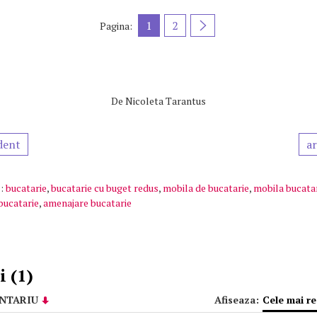
1
2
Pagina:
De
Nicoleta Tarantus
dent
ar
:
bucatarie
,
bucatarie cu buget redus
,
mobila de bucatarie
,
mobila bucata
bucatarie
,
amenajare bucatarie
 (1)
NTARIU
Afiseaza:
Cele mai r