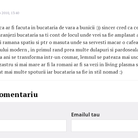
 2010, 13:40
a ar fi facuta in bucataria de vara a bunicii :)) sincer cred ca 
aranjezi bucataria sa ti cont de locul unde vrei sa fie amplasat 
ai ramana spatiu si ptr o masuta unde sa servesti macar o cafe
lului modern , in primul rand prea multe dulapuri si pardoseal
va ani se transforma intr-un cosmar, lemnul se pateaza mai usor
astru si mai mare ar fi la romani ar fi sa vezi in living plasma s
 mai multe spoturii iar bucataria sa fie in stil nomad :)
comentariu
Emailul tau