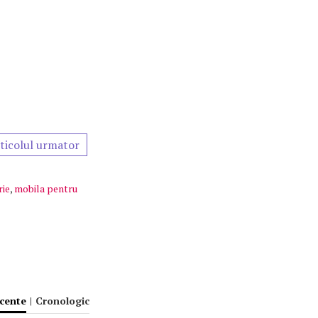
ticolul urmator
rie
,
mobila pentru
ecente
|
Cronologic