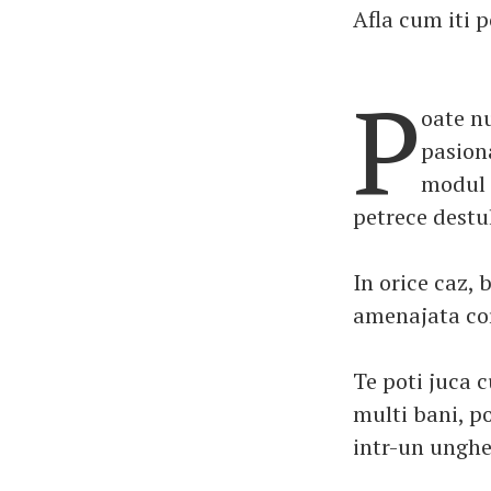
Afla cum iti 
P
oate nu
pasiona
modul i
petrece destul
In orice caz, 
amenajata cor
Te poti juca c
multi bani, po
intr-un ungher