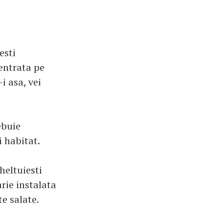
esti
centrata pe
i asa, vei
ebuie
 habitat.
cheltuiesti
arie instalata
e salate.