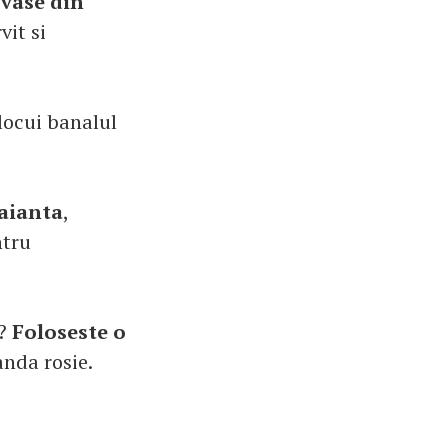
 vase din
vit si
nlocui banalul
faianta
,
ntru
e?
Foloseste o
anda rosie.