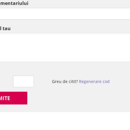
omentariului
l tau
Greu de citit?
Regenerare cod
MITE