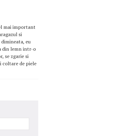
cel mai important
aragazul si
a dimineata, eu
a din lemn intr-o
, se zgarie si
i coltare de piele