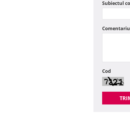
Subiectul c
Comentariu
Cod
TRI