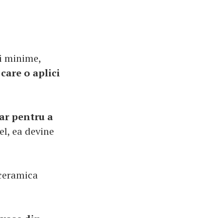
li minime,
care o aplici
iar pentru a
fel, ea devine
 ceramica