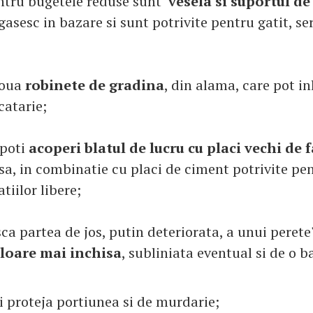
entru bugetele reduse sunt
vesela si suportul de
 gasesc in bazare si sunt potrivite pentru gatit, ser
doua
robinete de gradina
, din alama, care pot i
catarie;
 poti
acoperi blatul de lucru cu placi vechi de 
asa, in combinatie cu placi de ciment potrivite pe
tiilor libere;
a partea de jos, putin deteriorata, a unui peret
loare mai inchisa
, subliniata eventual si de o b
ei proteja portiunea si de murdarie;