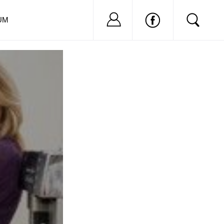
Nu ai cont?
Inregistreaza-
UM