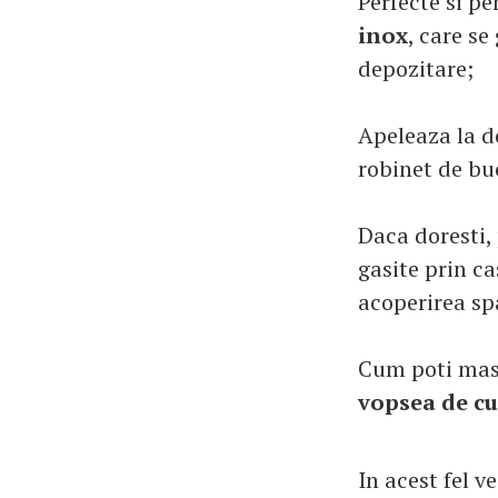
Perfecte si p
inox
, care se
depozitare;
Apeleaza la 
robinet de bu
Daca doresti,
gasite prin c
acoperirea spa
Cum poti masc
vopsea de cu
In acest fel v