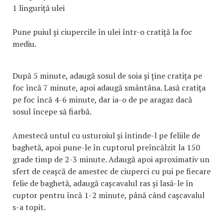
1 linguriță ulei
Pune puiul și ciupercile în ulei într-o cratiță la foc
mediu.
După 5 minute, adaugă sosul de soia și ține cratița pe
foc încă 7 minute, apoi adaugă smântâna. Lasă cratița
pe foc încă 4-6 minute, dar ia-o de pe aragaz dacă
sosul începe să fiarbă.
Amestecă untul cu usturoiul și întinde-l pe feliile de
baghetă, apoi pune-le în cuptorul preîncălzit la 150
grade timp de 2-3 minute. Adaugă apoi aproximativ un
sfert de ceașcă de amestec de ciuperci cu pui pe fiecare
felie de baghetă, adaugă cașcavalul ras și lasă-le în
cuptor pentru încă 1-2 minute, până când cașcavalul
s-a topit.