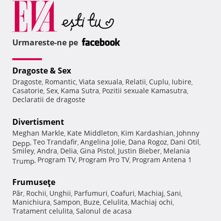
Urmareste-ne pe
Dragoste & Sex
Dragoste
Romantic
Viata sexuala
Relatii
Cuplu
Iubire
,
,
,
,
,
,
Casatorie
Sex
Kama Sutra
Pozitii sexuale Kamasutra
,
,
,
,
Declaratii de dragoste
Divertisment
Meghan Markle
Kate Middleton
Kim Kardashian
Johnny
,
,
,
Teo Trandafir
Angelina Jolie
Dana Rogoz
Dani Otil
Depp
,
,
,
,
,
Smiley
Andra
Delia
Gina Pistol
Justin Bieber
Melania
,
,
,
,
,
Program TV
Program Pro TV
Program Antena 1
Trump
,
,
,
Frumuseţe
Păr
Rochii
Unghii
Parfumuri
Coafuri
Machiaj
Sani
,
,
,
,
,
,
,
Manichiura
Sampon
Buze
Celulita
Machiaj ochi
,
,
,
,
,
Tratament celulita
Salonul de acasa
,