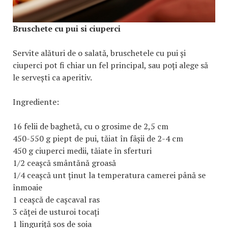
Bruschete cu pui si ciuperci
Servite alături de o salată, bruschetele cu pui și
ciuperci pot fi chiar un fel principal, sau poți alege să
le servești ca aperitiv.
Ingrediente:
16 felii de baghetă, cu o grosime de 2,5 cm
450-550 g piept de pui, tăiat în fâșii de 2-4 cm
450 g ciuperci medii, tăiate în sferturi
1/2 ceașcă smântănă groasă
1/4 ceașcă unt ținut la temperatura camerei până se
înmoaie
1 ceașcă de cașcaval ras
3 căței de usturoi tocați
1 linguriță sos de soia