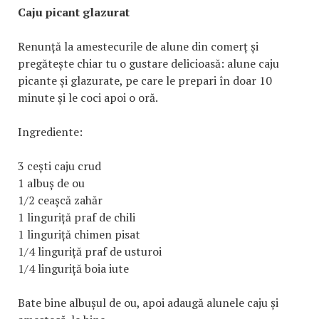
Caju picant glazurat
Renunță la amestecurile de alune din comerț și
pregătește chiar tu o gustare delicioasă: alune caju
picante și glazurate, pe care le prepari în doar 10
minute și le coci apoi o oră.
Ingrediente:
3 cești caju crud
1 albuș de ou
1/2 ceașcă zahăr
1 linguriță praf de chili
1 linguriță chimen pisat
1/4 linguriță praf de usturoi
1/4 linguriță boia iute
Bate bine albușul de ou, apoi adaugă alunele caju și