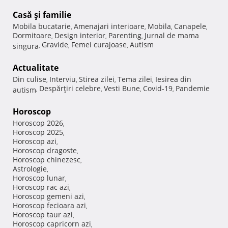
Casă şi familie
Mobila bucatarie
Amenajari interioare
Mobila
Canapele
,
,
,
,
Dormitoare
Design interior
Parenting
Jurnal de mama
,
,
,
Gravide
Femei curajoase
Autism
singura
,
,
,
Actualitate
Din culise
Interviu
Stirea zilei
Tema zilei
Iesirea din
,
,
,
,
Despărţiri celebre
Vesti Bune
Covid-19
Pandemie
autism
,
,
,
,
Horoscop
Horoscop 2026
,
Horoscop 2025
,
Horoscop azi
,
Horoscop dragoste
,
Horoscop chinezesc
,
Astrologie
,
Horoscop lunar
,
Horoscop rac azi
,
Horoscop gemeni azi
,
Horoscop fecioara azi
,
Horoscop taur azi
,
Horoscop capricorn azi
,