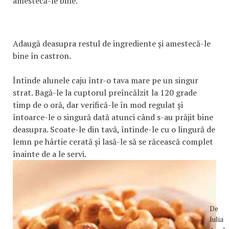
amestecă-le bine.
Adaugă deasupra restul de ingrediente și amestecă-le
bine în castron.
Întinde alunele caju într-o tava mare pe un singur
strat. Bagă-le la cuptorul preîncălzit la 120 grade
timp de o oră, dar verifică-le în mod regulat și
întoarce-le o singură dată atunci când s-au prăjit bine
deasupra. Scoate-le din tavă, întinde-le cu o lingură de
lemn pe hârtie cerată și lasă-le să se răcească complet
înainte de a le servi.
De
Iulia