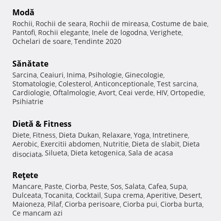
Modă
Rochii
Rochii de seara
Rochii de mireasa
Costume de baie
,
,
,
,
Pantofi
Rochii elegante
Inele de logodna
Verighete
,
,
,
,
Ochelari de soare
Tendinte 2020
,
Sănătate
Sarcina
Ceaiuri
Inima
Psihologie
Ginecologie
,
,
,
,
,
Stomatologie
Colesterol
Anticonceptionale
Test sarcina
,
,
,
,
Cardiologie
Oftalmologie
Avort
Ceai verde
HIV
Ortopedie
,
,
,
,
,
,
Psihiatrie
Dietă & Fitness
Diete
Fitness
Dieta Dukan
Relaxare
Yoga
Intretinere
,
,
,
,
,
,
Aerobic
Exercitii abdomen
Nutritie
Dieta de slabit
Dieta
,
,
,
,
Silueta
Dieta ketogenica
Sala de acasa
disociata
,
,
,
Reţete
Mancare
Paste
Ciorba
Peste
Sos
Salata
Cafea
Supa
,
,
,
,
,
,
,
,
Dulceata
Tocanita
Cocktail
Supa crema
Aperitive
Desert
,
,
,
,
,
,
Maioneza
Pilaf
Ciorba perisoare
Ciorba pui
Ciorba burta
,
,
,
,
,
Ce mancam azi