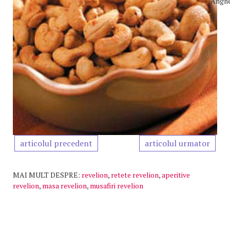
Angh
articolul precedent
articolul urmator
MAI MULT DESPRE:
revelion
,
retete revelion
,
aperitive
revelion
,
masa revelion
,
musafiri revelion