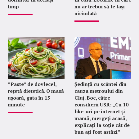
timp
nu ar trebui să le lași
niciodată
”Paste” de dovlecel,
Ședință cu scântei din
rețetă dietetică. O masă
cauza metroului din
ușoară, gata în 15
Cluj. Boc, către
minute
consilierii USR: „Cu 10
like-uri pe internet și
mamă, mergeți acasă,
explicați la soție cât de
bun ați fost astăzi”