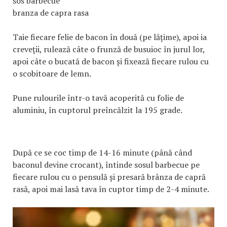
sos barbecue
branza de capra rasa
Taie fiecare felie de bacon în două (pe lățime), apoi ia
creveții, rulează câte o frunză de busuioc în jurul lor,
apoi câte o bucată de bacon și fixează fiecare rulou cu
o scobitoare de lemn.
Pune rulourile într-o tavă acoperită cu folie de
aluminiu, în cuptorul preîncălzit la 195 grade.
După ce se coc timp de 14-16 minute (până când
baconul devine crocant), întinde sosul barbecue pe
fiecare rulou cu o pensulă și presară brânza de capră
rasă, apoi mai lasă tava în cuptor timp de 2-4 minute.