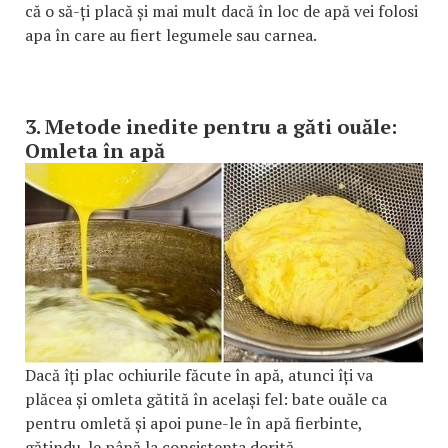
că o să-ți placă și mai mult dacă în loc de apă vei folosi
apa în care au fiert legumele sau carnea.
3. Metode inedite pentru a găti ouăle:
Omleta în apă
Dacă îți plac ochiurile făcute în apă, atunci îți va
plăcea și omleta gătită în același fel: bate ouăle ca
pentru omletă și apoi pune-le în apă fierbinte,
gătindu-le până la consistența dorită.