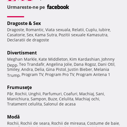
Urmareste-ne pe
Dragoste & Sex
Dragoste
Romantic
Viata sexuala
Relatii
Cuplu
Iubire
,
,
,
,
,
,
Casatorie
Sex
Kama Sutra
Pozitii sexuale Kamasutra
,
,
,
,
Declaratii de dragoste
Divertisment
Meghan Markle
Kate Middleton
Kim Kardashian
Johnny
,
,
,
Teo Trandafir
Angelina Jolie
Dana Rogoz
Dani Otil
Depp
,
,
,
,
,
Smiley
Andra
Delia
Gina Pistol
Justin Bieber
Melania
,
,
,
,
,
Program TV
Program Pro TV
Program Antena 1
Trump
,
,
,
Frumuseţe
Păr
Rochii
Unghii
Parfumuri
Coafuri
Machiaj
Sani
,
,
,
,
,
,
,
Manichiura
Sampon
Buze
Celulita
Machiaj ochi
,
,
,
,
,
Tratament celulita
Salonul de acasa
,
Modă
Rochii
Rochii de seara
Rochii de mireasa
Costume de baie
,
,
,
,