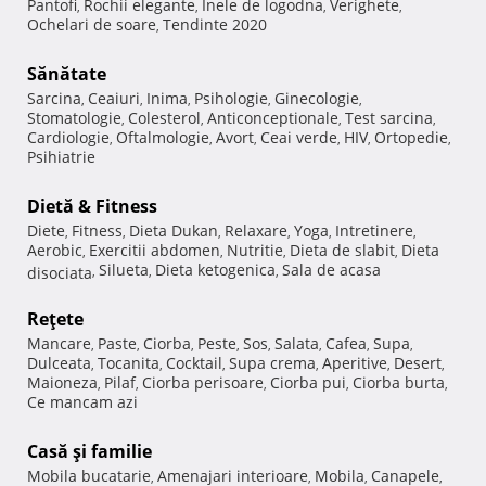
Pantofi
Rochii elegante
Inele de logodna
Verighete
,
,
,
,
Ochelari de soare
Tendinte 2020
,
Sănătate
Sarcina
Ceaiuri
Inima
Psihologie
Ginecologie
,
,
,
,
,
Stomatologie
Colesterol
Anticonceptionale
Test sarcina
,
,
,
,
Cardiologie
Oftalmologie
Avort
Ceai verde
HIV
Ortopedie
,
,
,
,
,
,
Psihiatrie
Dietă & Fitness
Diete
Fitness
Dieta Dukan
Relaxare
Yoga
Intretinere
,
,
,
,
,
,
Aerobic
Exercitii abdomen
Nutritie
Dieta de slabit
Dieta
,
,
,
,
Silueta
Dieta ketogenica
Sala de acasa
disociata
,
,
,
Reţete
Mancare
Paste
Ciorba
Peste
Sos
Salata
Cafea
Supa
,
,
,
,
,
,
,
,
Dulceata
Tocanita
Cocktail
Supa crema
Aperitive
Desert
,
,
,
,
,
,
Maioneza
Pilaf
Ciorba perisoare
Ciorba pui
Ciorba burta
,
,
,
,
,
Ce mancam azi
Casă şi familie
Mobila bucatarie
Amenajari interioare
Mobila
Canapele
,
,
,
,