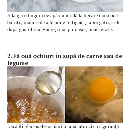
Adaugă o lingură de apă minerală la fiecare două ouă
bătute, înainte de a le pune în tigaie și apoi gătește-le
după gustul tău. Vor ieși mai pufoase și mai aerate.
2. Fă ouă ochiuri în supă de carne sau de
legume
Dacă îți plac ouăle-ochiuri în apă, atunci cu siguranță