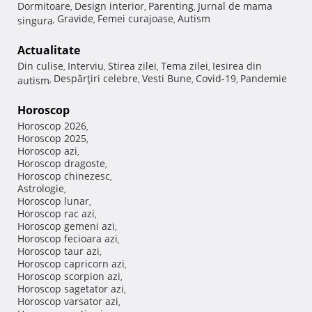
Dormitoare
Design interior
Parenting
Jurnal de mama
,
,
,
Gravide
Femei curajoase
Autism
singura
,
,
,
Actualitate
Din culise
Interviu
Stirea zilei
Tema zilei
Iesirea din
,
,
,
,
Despărţiri celebre
Vesti Bune
Covid-19
Pandemie
autism
,
,
,
,
Horoscop
Horoscop 2026
,
Horoscop 2025
,
Horoscop azi
,
Horoscop dragoste
,
Horoscop chinezesc
,
Astrologie
,
Horoscop lunar
,
Horoscop rac azi
,
Horoscop gemeni azi
,
Horoscop fecioara azi
,
Horoscop taur azi
,
Horoscop capricorn azi
,
Horoscop scorpion azi
,
Horoscop sagetator azi
,
Horoscop varsator azi
,