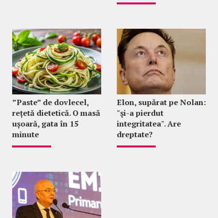
”Paste” de dovlecel,
Elon, supărat pe Nolan:
rețetă dietetică. O masă
"şi-a pierdut
ușoară, gata în 15
integritatea". Are
minute
dreptate?