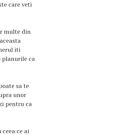
ste care veti
ar multe din
 aceasta
erul iti
e planurile ca
poate sa te
supra unor
ezi pentru ca
u ceea ce ai