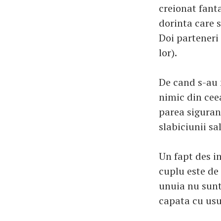
creionat fanta
dorinta care s
Doi parteneri
lor).
De cand s-au 
nimic din ceea
parea siguran
slabiciunii sa
Un fapt des i
cuplu este de 
unuia nu sunt 
capata cu usu