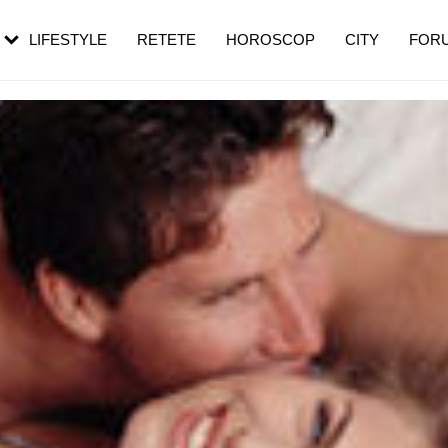
rezești mai des
Cât durează, cum te pregătești și cât
i în vârstă
de dureroasă este investigația
LIFESTYLE
RETETE
HOROSCOP
CITY
FOR