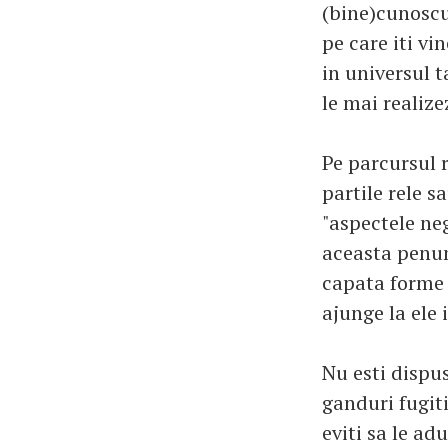
(bine)cunoscut
pe care iti vi
in universul t
le mai realize
Pe parcursul 
partile rele s
"aspectele ne
aceasta penum
capata forme 
ajunge la ele 
Nu esti dispusa
ganduri fugiti
eviti sa le ad