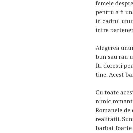
femeie despre
pentru a fi u
in cadrul unui
intre partene
Alegerea unui 
bun sau rau u
Iti doresti po
tine. Acest ba
Cu toate aces
nimic romantic
Romanele de d
realitatii. Su
barbat foarte 