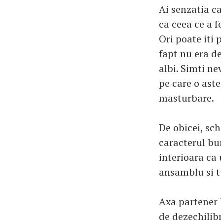
Ai senzatia c
ca ceea ce a 
Ori poate iti 
fapt nu era de
albi. Simti ne
pe care o ast
masturbare.
De obicei, sch
caracterul bun
interioara ca
ansamblu si t
Axa partener 
de dezechilibr