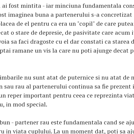
a ai fost mintita - iar minciuna fundamentala con
fost imaginea buna a partenerului s-a concretizat 
placea de el pentru ca era un "copil" de care puteai 
cat o stare de depresie, de pasivitate care acum i
voia sa faci dragoste cu el dar constati ca starea 
eptai ramane un vis la care nu poti ajunge decat p
imbarile nu sunt atat de puternice si nu atat de 
 sau rau al partenerului continua sa fie prezent i
 un reper important pentru ceea ce reprezinta via
u, in mod special.
bun - partener rau este fundamentala cand se aju
u in viata cuplului. La un moment dat, poti sa aju