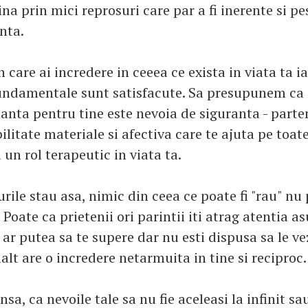
na prin mici reprosuri care par a fi inerente si pe
nta.
n care ai incredere in ceeea ce exista in viata ta i
fundamentale sunt satisfacute. Sa presupunem ca
anta pentru tine este nevoia de siguranta - parten
ilitate materiale si afectiva care te ajuta pe toat
 un rol terapeutic in viata ta.
rile stau asa, nimic din ceea ce poate fi "rau" nu 
Poate ca prietenii ori parintii iti atrag atentia a
 ar putea sa te supere dar nu esti dispusa sa le v
alalt are o incredere netarmuita in tine si reciproc.
nsa, ca nevoile tale sa nu fie aceleasi la infinit sa