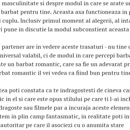
 masculinitate si despre modul in care se arate u
n barbat pentru tine. Aceasta axa functioneaza i
 cuplu. Inclusiv primul moment al alegerii, al intal
ri pune in discutie la modul subconstient aceasta
partener are in vedere aceste trasaturi - nu tine
niversal valabil, ci de modul in care percepi barb
ate un barbat romantic, care sa fie un adevarat p
rbat romantic il vei vedea ca fiind bun pentru tin
tea poti constata ca te indragostesti de cineva ca
 in el si care este opus stilului pe care ti l-ai inc
ragoste sau filmele par a incuraja aceste elemen
ntem in plin camp fantasmatic, in realitate poti in
autoritar pe care il asociezi cu o anumita stare