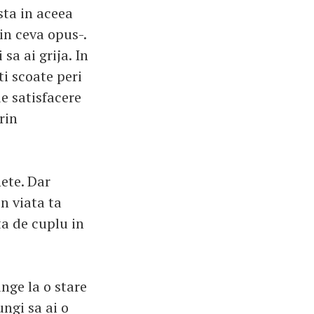
sta in aceea
in ceva opus-.
sa ai grija. In
ti scoate peri
de satisfacere
rin
nete. Dar
n viata ta
ta de cuplu in
nge la o stare
ngi sa ai o