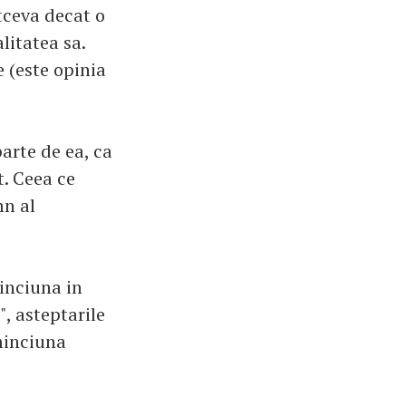
tceva decat o
litatea sa.
 (este opinia
arte de ea, ca
t. Ceea ce
mn al
inciuna in
", asteptarile
 minciuna