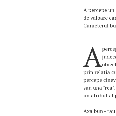
A percepe un 
de valoare ca
Caracterul bu
A
perce
judec
obiec
prin relatia c
percepe cineva
sau una "rea".
un atribut al
Axa bun - rau 