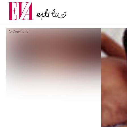
și 60 de ani. De ce te t
Carieră
pe măsură ce înaintez
Actualitate
© Copyright: