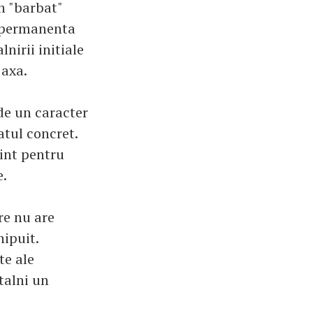
n "barbat"
n permanenta
nirii initiale
 axa.
 de un caracter
atul concret.
rint pentru
e.
re nu are
hipuit.
te ale
talni un