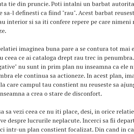
a tie din pruncie. Poti intalni un barbat autorit
ne sa-l definesti ca fiind "rau". Acest barbat reuse
au interior si sa iti confere repere pe care nimeni 
ze.
relatiei imaginea buna pare a se contura tot mai e
au ceea ce ai cataloga drept rau trec in penumbra
gative" nu sunt in prim plan nu inseamna ca ele nu
bra ele continua sa actioneze. In acest plan, im
la care campul tau constient nu reuseste sa ajung
inseamna a crea o stare de disconfort.
 sa vezi ceea ce nu iti place, desi, in orice relatie
ve despre lucrurile neplacute. Incerci sa fii depart
uci intr-un plan constient focalizat. Din cand in c