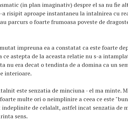
smatic (in plan imaginativ) despre el sa nu fie al
-a risipit aproape instantaneu la intalnirea cu rea
 au parcurs o foarte frumoasa poveste de dragoste
mutat impreuna ea a constatat ca este foarte dep
 ce astepta de la aceasta relatie nu s-a intampla
ta nu era decat o tendinta de a domina ca un se
le interioare.
ntalnit este senzatia de minciuna - el ma minte. M
foarte multe ori o neimplinire a ceea ce este "bun
indeplinite de celalalt, astfel incat senzatia de
rinta sens.