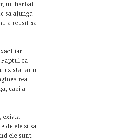
ar, un barbat
ste sa ajunga
nu a reusit sa
xact iar
. Faptul ca
 exista iar in
aginea rea
a, caci a
, exista
e de ele si sa
and ele sunt