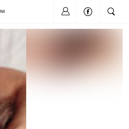
Nu ai cont?
Inregistreaza-
UM