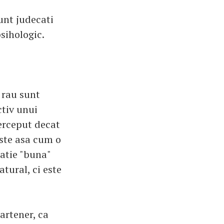
unt judecati
sihologic.
 rau sunt
ctiv unui
perceput decat
este asa cum o
latie "buna"
tural, ci este
artener, ca