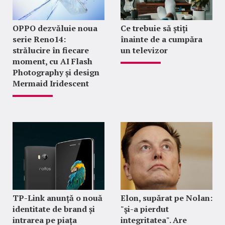
OPPO dezvăluie noua
Ce trebuie să știți
serie Reno14:
înainte de a cumpăra
strălucire în fiecare
un televizor
moment, cu AI Flash
Photography și design
Mermaid Iridescent
TP-Link anunță o nouă
Elon, supărat pe Nolan:
identitate de brand și
"şi-a pierdut
intrarea pe piața
integritatea". Are