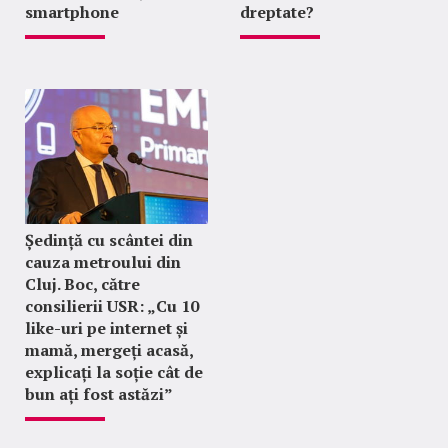
smartphone
dreptate?
Ședință cu scântei din
cauza metroului din
Cluj. Boc, către
consilierii USR: „Cu 10
like-uri pe internet și
mamă, mergeți acasă,
explicați la soție cât de
bun ați fost astăzi”