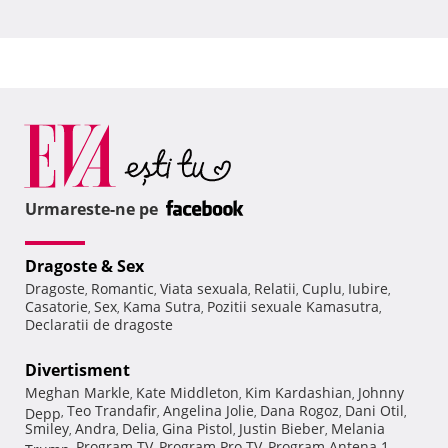
Urmareste-ne pe
Dragoste & Sex
Dragoste
Romantic
Viata sexuala
Relatii
Cuplu
Iubire
,
,
,
,
,
,
Casatorie
Sex
Kama Sutra
Pozitii sexuale Kamasutra
,
,
,
,
Declaratii de dragoste
Divertisment
Meghan Markle
Kate Middleton
Kim Kardashian
Johnny
,
,
,
Teo Trandafir
Angelina Jolie
Dana Rogoz
Dani Otil
Depp
,
,
,
,
,
Smiley
Andra
Delia
Gina Pistol
Justin Bieber
Melania
,
,
,
,
,
Program TV
Program Pro TV
Program Antena 1
Trump
,
,
,