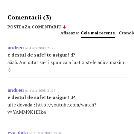
Comentarii (3)
POSTEAZA COMENTARIU
Afiseaza:
Cele mai recente
|
Cronol
andreu
pe 4 Apr 2008, 21:29
e destul de safe! te asigur! :P
ăăăă. Am uitat sa-ti spun ca a luat 5 stele adica maxim!
:)
andreu
pe 4 Apr 2008, 21:26
e destul de safe! te asigur! :P
uite dovada : http://youtube.com/watch?
v=YAMM9K1iHk4
eva-data
pe 31 Mar 2008, 13:04