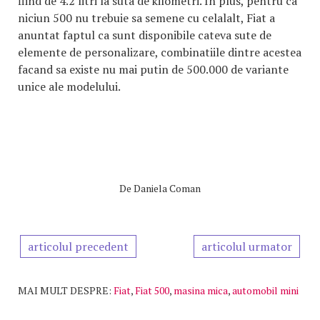
fiind de 4.2 litri la suta de kilometri. In plus, pentru ca
niciun 500 nu trebuie sa semene cu celalalt, Fiat a
anuntat faptul ca sunt disponibile cateva sute de
elemente de personalizare, combinatiile dintre acestea
facand sa existe nu mai putin de 500.000 de variante
unice ale modelului.
De
Daniela Coman
articolul precedent
articolul urmator
MAI MULT DESPRE:
Fiat
,
Fiat 500
,
masina mica
,
automobil mini