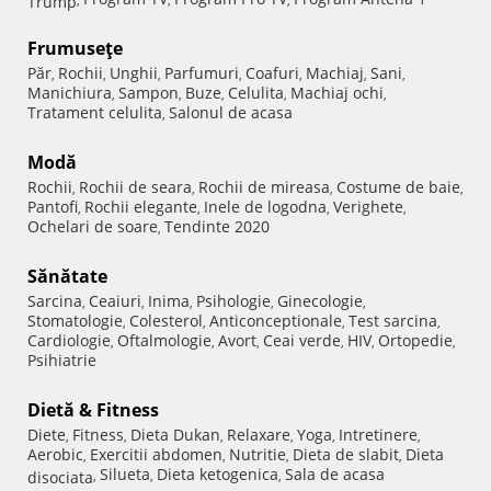
Frumuseţe
Păr
Rochii
Unghii
Parfumuri
Coafuri
Machiaj
Sani
,
,
,
,
,
,
,
Manichiura
Sampon
Buze
Celulita
Machiaj ochi
,
,
,
,
,
Tratament celulita
Salonul de acasa
,
Modă
Rochii
Rochii de seara
Rochii de mireasa
Costume de baie
,
,
,
,
Pantofi
Rochii elegante
Inele de logodna
Verighete
,
,
,
,
Ochelari de soare
Tendinte 2020
,
Sănătate
Sarcina
Ceaiuri
Inima
Psihologie
Ginecologie
,
,
,
,
,
Stomatologie
Colesterol
Anticonceptionale
Test sarcina
,
,
,
,
Cardiologie
Oftalmologie
Avort
Ceai verde
HIV
Ortopedie
,
,
,
,
,
,
Psihiatrie
Dietă & Fitness
Diete
Fitness
Dieta Dukan
Relaxare
Yoga
Intretinere
,
,
,
,
,
,
Aerobic
Exercitii abdomen
Nutritie
Dieta de slabit
Dieta
,
,
,
,
Silueta
Dieta ketogenica
Sala de acasa
disociata
,
,
,