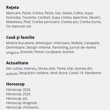
Reţete
Mancare
Paste
Ciorba
Peste
Sos
Salata
Cafea
Supa
,
,
,
,
,
,
,
,
Dulceata
Tocanita
Cocktail
Supa crema
Aperitive
Desert
,
,
,
,
,
,
Maioneza
Pilaf
Ciorba perisoare
Ciorba pui
Ciorba burta
,
,
,
,
,
Ce mancam azi
Casă şi familie
Mobila bucatarie
Amenajari interioare
Mobila
Canapele
,
,
,
,
Dormitoare
Design interior
Parenting
Jurnal de mama
,
,
,
Gravide
Femei curajoase
Autism
singura
,
,
,
Actualitate
Din culise
Interviu
Stirea zilei
Tema zilei
Iesirea din
,
,
,
,
Despărţiri celebre
Vesti Bune
Covid-19
Pandemie
autism
,
,
,
,
Horoscop
Horoscop 2026
,
Horoscop 2025
,
Horoscop azi
,
Horoscop dragoste
,
Horoscop chinezesc
,