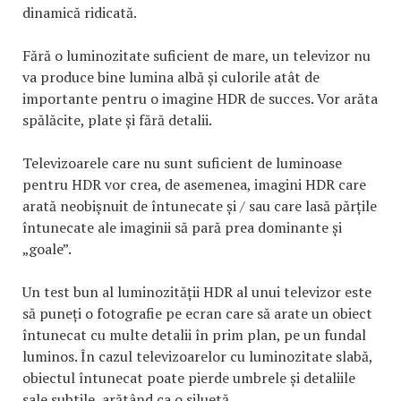
dinamică ridicată.
Fără o luminozitate suficient de mare, un televizor nu
va produce bine lumina albă și culorile atât de
importante pentru o imagine HDR de succes. Vor arăta
spălăcite, plate și fără detalii.
Televizoarele care nu sunt suficient de luminoase
pentru HDR vor crea, de asemenea, imagini HDR care
arată neobișnuit de întunecate și / sau care lasă părțile
întunecate ale imaginii să pară prea dominante și
„goale”.
Un test bun al luminozității HDR al unui televizor este
să puneți o fotografie pe ecran care să arate un obiect
întunecat cu multe detalii în prim plan, pe un fundal
luminos. În cazul televizoarelor cu luminozitate slabă,
obiectul întunecat poate pierde umbrele și detaliile
sale subtile, arătând ca o siluetă.