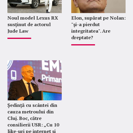
Noul model Lexus RX
Elon, supărat pe Nolan:
susținut de actorul
"şi-a pierdut
Jude Law
integritatea". Are
dreptate?
Ședință cu scântei din
cauza metroului din
Cluj. Boc, către
consilierii USR: „Cu 10
like-uri pe internet și