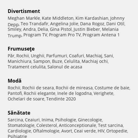
Divertisment
Meghan Markle
Kate Middleton
Kim Kardashian
Johnny
,
,
,
Teo Trandafir
Angelina Jolie
Dana Rogoz
Dani Otil
Depp
,
,
,
,
,
Smiley
Andra
Delia
Gina Pistol
Justin Bieber
Melania
,
,
,
,
,
Program TV
Program Pro TV
Program Antena 1
Trump
,
,
,
Frumuseţe
Păr
Rochii
Unghii
Parfumuri
Coafuri
Machiaj
Sani
,
,
,
,
,
,
,
Manichiura
Sampon
Buze
Celulita
Machiaj ochi
,
,
,
,
,
Tratament celulita
Salonul de acasa
,
Modă
Rochii
Rochii de seara
Rochii de mireasa
Costume de baie
,
,
,
,
Pantofi
Rochii elegante
Inele de logodna
Verighete
,
,
,
,
Ochelari de soare
Tendinte 2020
,
Sănătate
Sarcina
Ceaiuri
Inima
Psihologie
Ginecologie
,
,
,
,
,
Stomatologie
Colesterol
Anticonceptionale
Test sarcina
,
,
,
,
Cardiologie
Oftalmologie
Avort
Ceai verde
HIV
Ortopedie
,
,
,
,
,
,
Psihiatrie