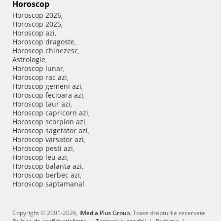
Horoscop
Horoscop 2026
,
Horoscop 2025
,
Horoscop azi
,
Horoscop dragoste
,
Horoscop chinezesc
,
Astrologie
,
Horoscop lunar
,
Horoscop rac azi
,
Horoscop gemeni azi
,
Horoscop fecioara azi
,
Horoscop taur azi
,
Horoscop capricorn azi
,
Horoscop scorpion azi
,
Horoscop sagetator azi
,
Horoscop varsator azi
,
Horoscop pesti azi
,
Horoscop leu azi
,
Horoscop balanta azi
,
Horoscop berbec azi
,
Horoscop saptamanal
Copyright © 2001-2026,
iMedia Plus Group
. Toate drepturile rezervate