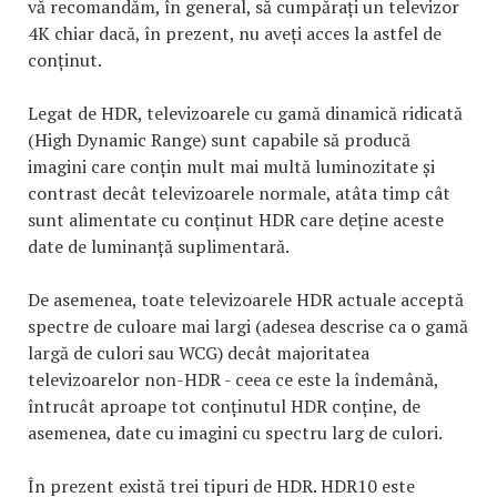
vă recomandăm, în general, să cumpărați un televizor
4K chiar dacă, în prezent, nu aveți acces la astfel de
conținut.
Legat de HDR, televizoarele cu gamă dinamică ridicată
(High Dynamic Range) sunt capabile să producă
imagini care conțin mult mai multă luminozitate și
contrast decât televizoarele normale, atâta timp cât
sunt alimentate cu conținut HDR care deține aceste
date de luminanță suplimentară.
De asemenea, toate televizoarele HDR actuale acceptă
spectre de culoare mai largi (adesea descrise ca o gamă
largă de culori sau WCG) decât majoritatea
televizoarelor non-HDR - ceea ce este la îndemână,
întrucât aproape tot conținutul HDR conține, de
asemenea, date cu imagini cu spectru larg de culori.
În prezent există trei tipuri de HDR. HDR10 este