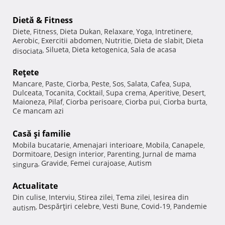
Dietă & Fitness
Diete
Fitness
Dieta Dukan
Relaxare
Yoga
Intretinere
,
,
,
,
,
,
Aerobic
Exercitii abdomen
Nutritie
Dieta de slabit
Dieta
,
,
,
,
Silueta
Dieta ketogenica
Sala de acasa
disociata
,
,
,
Reţete
Mancare
Paste
Ciorba
Peste
Sos
Salata
Cafea
Supa
,
,
,
,
,
,
,
,
Dulceata
Tocanita
Cocktail
Supa crema
Aperitive
Desert
,
,
,
,
,
,
Maioneza
Pilaf
Ciorba perisoare
Ciorba pui
Ciorba burta
,
,
,
,
,
Ce mancam azi
Casă şi familie
Mobila bucatarie
Amenajari interioare
Mobila
Canapele
,
,
,
,
Dormitoare
Design interior
Parenting
Jurnal de mama
,
,
,
Gravide
Femei curajoase
Autism
singura
,
,
,
Actualitate
Din culise
Interviu
Stirea zilei
Tema zilei
Iesirea din
,
,
,
,
Despărţiri celebre
Vesti Bune
Covid-19
Pandemie
autism
,
,
,
,