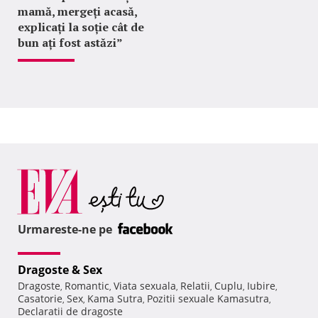
mamă, mergeți acasă,
explicați la soție cât de
bun ați fost astăzi”
Urmareste-ne pe
Dragoste & Sex
Dragoste
Romantic
Viata sexuala
Relatii
Cuplu
Iubire
,
,
,
,
,
,
Casatorie
Sex
Kama Sutra
Pozitii sexuale Kamasutra
,
,
,
,
Declaratii de dragoste