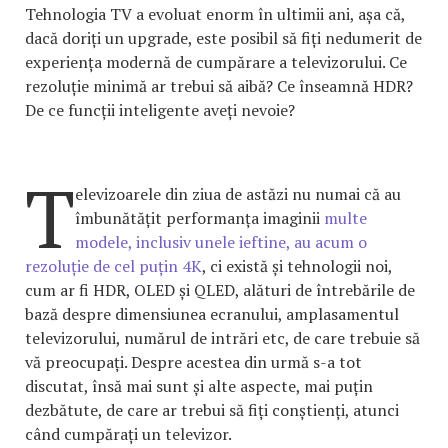
Tehnologia TV a evoluat enorm în ultimii ani, așa că,
dacă doriți un upgrade, este posibil să fiți nedumerit de
experiența modernă de cumpărare a televizorului. Ce
rezoluție minimă ar trebui să aibă? Ce înseamnă HDR?
De ce funcții inteligente aveți nevoie?
T
elevizoarele din ziua de astăzi nu numai că au
îmbunătățit performanța imaginii
multe
modele, inclusiv unele ieftine, au acum o
rezoluție de cel puțin 4K
, ci există și tehnologii noi,
cum ar fi HDR, OLED și QLED, alături de întrebările de
bază despre dimensiunea ecranului, amplasamentul
televizorului, numărul de intrări etc, de care trebuie să
vă preocupați. Despre acestea din urmă s-a tot
discutat, însă mai sunt și alte aspecte, mai puțin
dezbătute, de care ar trebui să fiți conștienți, atunci
când cumpărați un televizor.