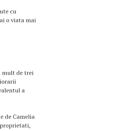
cute cu
 ai o viata mai
 mult de trei
iorarii
valentul a
te de Camelia
proprietati,