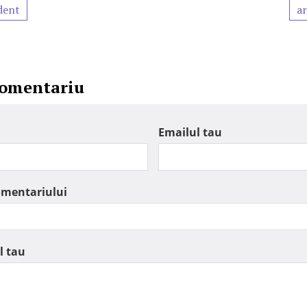
dent
ar
comentariu
Emailul tau
omentariului
l tau