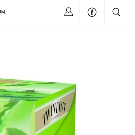
Nu ai cont?
Inregistreaza-
UM