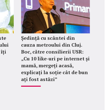
ste
Ședință cu scântei din
ului
cauza metroului din Cluj.
îți
Boc, către consilierii USR:
„Cu 10 like-uri pe internet și
mamă, mergeți acasă,
explicați la soție cât de bun
ați fost astăzi”