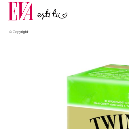
menopauză și când ar t
Carieră
la medic
Actualitate
© Copyright: