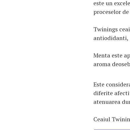
este un excele
proceselor de 
Twinings ceai
antiodidanti, 
Menta este ap
aroma deoseb
Este consider
diferite afect
atenuarea dur
Ceaiul Twining