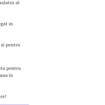
mulator al
gat in
 si pentru
ita pentru
pana la
are!