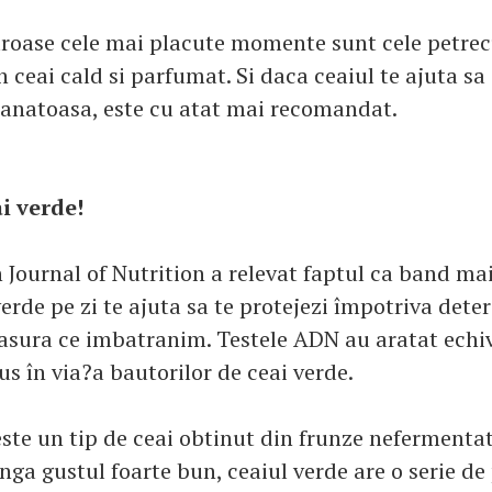
guroase cele mai placute momente sunt cele petre
n ceai cald si parfumat. Si daca ceaiul te ajuta sa
sanatoasa, este cu atat mai recomandat.
i verde!
h Journal of Nutrition a relevat faptul ca band mai
verde pe zi te ajuta sa te protejezi împotriva deter
asura ce imbatranim. Testele ADN au aratat echi
lus în via?a bautorilor de ceai verde.
este un tip de ceai obtinut din frunze nefermenta
anga gustul foarte bun, ceaiul verde are o serie de 