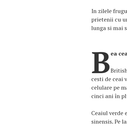
In zilele fru
prietenii cu u
lunga si mai 
B
ea cea
Britis
cesti de ceai 
celulare pe m
cinci ani în p
Ceaiul verde 
sinensis. Pe l