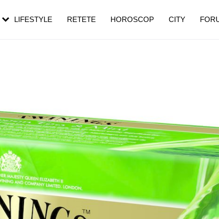
rebui să mergi
și 60 de ani. De ce te trezești mai des
pe măsură ce înaintezi în vârstă
LIFESTYLE
RETETE
HOROSCOP
CITY
FOR