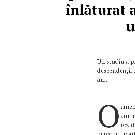
înlăturat 
u
Un studiu a p
descendenții 
ani.
O
ameni
anima
rezul
pereche de ad