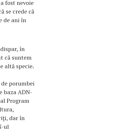
a fost nevoie
că se crede că
e de ani în
dispar, în
rat că suntem
e altă specie.
ol de porumbei
 pe baza ADN-
r al Program
ltura,
iți, dar în
N-ul