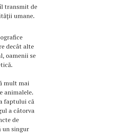
îl transmit de
ității umane.
eografice
re decât alte
l, oamenii se
tică.
că mult mai
e animalele.
a faptului că
gul a câtorva
ncte de
ă un singur