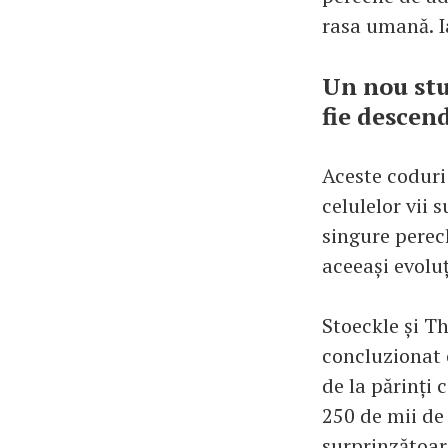
rasa umană. I
Un nou stu
fie descen
Aceste coduri
celulelor vii 
singure perec
aceeași evoluț
Stoeckle și Th
concluzionat 
de la părinți 
250 de mii de 
surprinzătoar