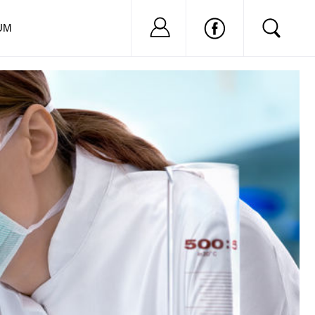
Nu ai cont?
Inregistreaza-
UM