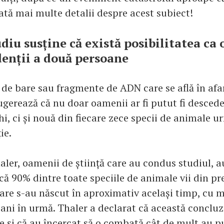
ată mai multe detalii despre acest subiect!
diu susține că există posibilitatea ca
denții a două persoane
 de bare sau fragmente de ADN care se află în afa
sugerează că nu doar oamenii ar fi putut fi descede
hi, ci și nouă din fiecare zece specii de animale 
ie.
aler, oamenii de știință care au condus studiul, a
că 90% dintre toate speciile de animale vii din pr
care s-au născut în aproximativ același timp, cu 
ani în urmă. Thaler a declarat că această concluz
e și că au încercat să o combată cât de mult au p