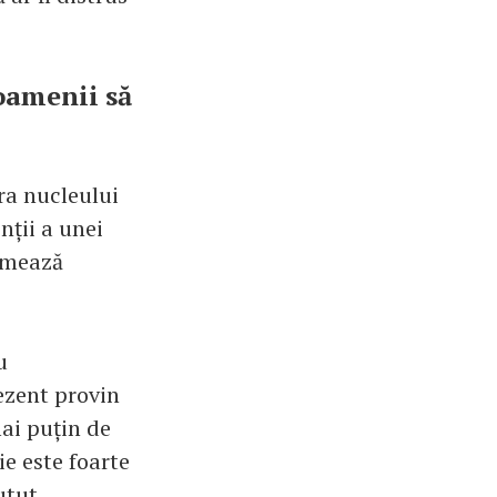
 oamenii să
ra nucleului
nții a unei
urmează
u
ezent provin
mai puțin de
ie este foarte
utut.