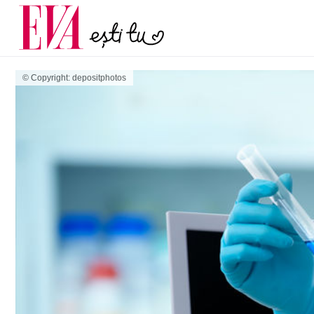
și 60 de ani. De ce te t
Carieră
pe măsură ce înaintez
Actualitate
© Copyright: depositphotos