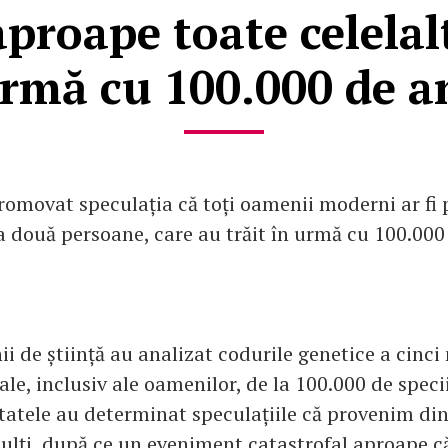
aproape toate celelalt
rmă cu 100.000 de a
romovat speculația că toți oamenii moderni ar fi p
a două persoane, care au trăit în urmă cu 100.000
i de știință au analizat codurile genetice a cinci
le, inclusiv ale oamenilor, de la 100.000 de specii 
tatele au determinat speculațiile că provenim din
ulți, după ce un eveniment catastrofal aproape că 