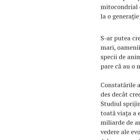
mitocondrial 
la o generație
S-ar putea cre
mari, oamenii
specii de ani
pare că au o 
Constatările 
des decât cre
Studiul spriji
toată viața a
miliarde de a
vedere ale ev