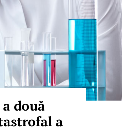
i a două
astrofal a