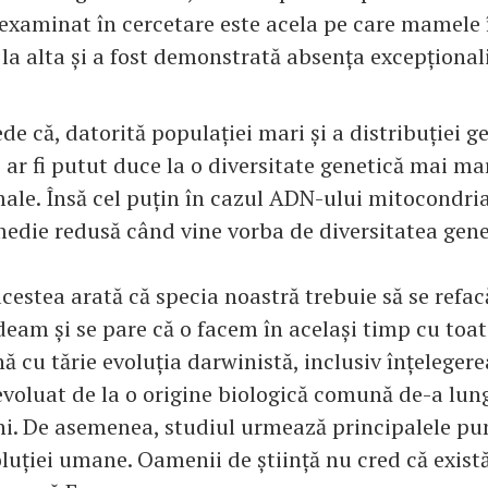
examinat în cercetare este acela pe care mamele 
 la alta și a fost demonstrată absența excepțional
de că, datorită populației mari și a distribuției g
 ar fi putut duce la o diversitate genetică mai ma
male. Însă cel puțin în cazul ADN-ului mitocondria
medie redusă când vine vorba de diversitatea gene
acestea arată că specia noastră trebuie să se refa
deam și se pare că o facem în același timp cu toat
nă cu tărie evoluția darwinistă, inclusiv înțelegere
 evoluat de la o origine biologică comună de-a lun
ni. De asemenea, studiul urmează principalele pu
oluției umane. Oamenii de știință nu cred că exist