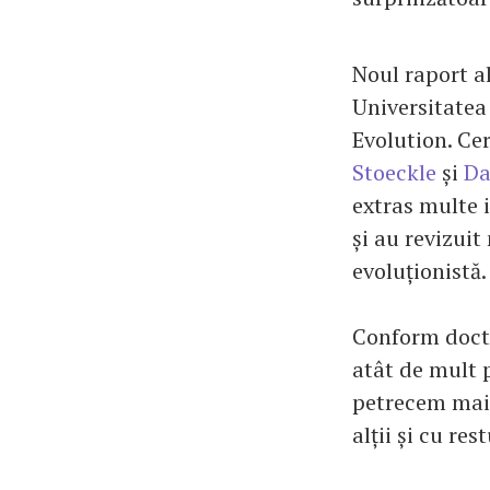
Noul raport al
Universitatea
Evolution. Ce
Stoeckle
și
Da
extras multe i
și au revizuit
evoluționistă.
Conform docto
atât de mult p
petrecem mai
alții și cu re