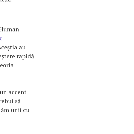
n Human
k
Aceștia au
eștere rapidă
teoria
pun accent
rebui să
năm unii cu