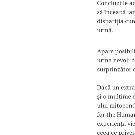
Concluziile a
să înceapă iar
dispariția cun
urmă.
Apare posibil
urma nevoii d
surprinzător d
Dacă un extra
și o mulțime 
ului mitocond
for the Human
experiența vieț
ceea ce prive