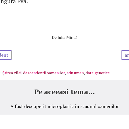
ingură Eva.
De
Iulia Mirică
dent
ar
:
Știrea zilei
,
descendentii oamenilor
,
adn uman
,
date genetice
Pe aceeasi tema...
A fost descoperit microplastic în scaunul oamenilor