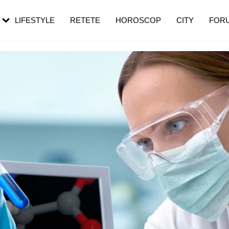
rezești mai des
Cât durează, cum te pregătești și cât
i în vârstă
de dureroasă este investigația
LIFESTYLE
RETETE
HOROSCOP
CITY
FOR