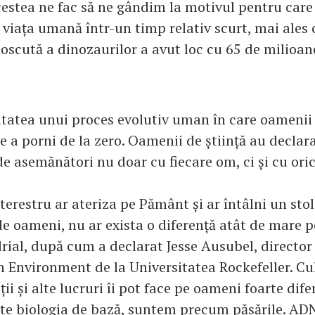
cestea ne fac să ne gândim la motivul pentru care 
 viața umană într-un timp relativ scurt, mai ales 
oscută a dinozaurilor a avut loc cu 65 de milioan
itatea unui proces evolutiv uman în care oamenii 
e a porni de la zero. Oamenii de știință au decla
e asemănători nu doar cu fiecare om, ci și cu oric
terestru ar ateriza pe Pământ și ar întâlni un st
de oameni, nu ar exista o diferență atât de mare
rial, după cum a declarat Jesse Ausubel, directo
 Environment de la Universitatea Rockefeller. Cu
ii și alte lucruri îi pot face pe oameni foarte difer
ște biologia de bază, suntem precum păsările. AD