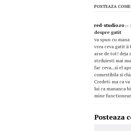
POSTEAZA COME
red-studio.ro
pe 2
despre gatit
va spun cu mana p
vrea ceva gatit ii
arse de tot! deja 
strduiesti mai mu
fac ceva...si el a
comestibila si chi
Credeti-ma ca va c
lui ca mananca bin
mine functioneaz
Posteaza 