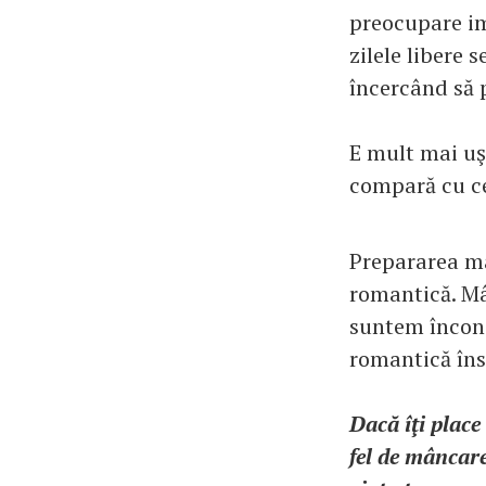
preocupare im
zilele libere 
încercând să p
E mult mai uş
compară cu ce
Prepararea mâ
romantică. Mâ
suntem înconj
romantică îns
Dacă îţi place
fel de mâncare