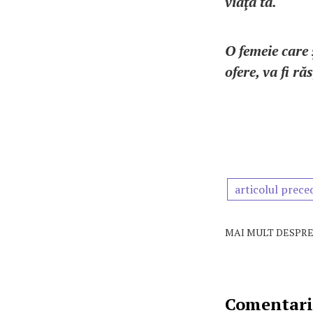
viaţa ta.
O femeie care ş
ofere, va fi r
articolul prece
MAI MULT DESPRE
Comentarii