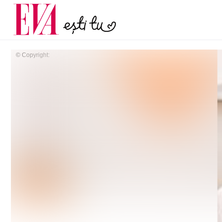
și 60 de ani. De ce te t
Carieră
pe măsură ce înaintez
Actualitate
© Copyright: