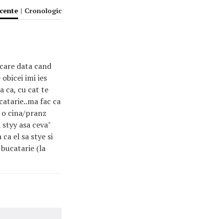
ecente
|
Cronologic
ecare data cand
 obicei imi ies
a ca, cu cat te
catarie..ma fac ca
c o cina/pranz
 styy asa ceva"
ca el sa stye si
 bucatarie (la