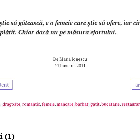
tie să gătească, e o femeie care ştie să ofere, iar ci
ăsplătit. Chiar dacă nu pe măsura efortului.
De
Maria Ionescu
11 Ianuarie 2011
dent
ar
:
dragoste
,
romantic
,
femeie
,
mancare
,
barbat
,
gatit
,
bucatarie
,
restaura
 (1)