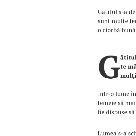
Gătitul s-a de
sunt multe fem
o ciorbă bună
G
ătitu
te mă
mulţi
Într-o lume î
femeie să mai
fie dispuse să
Lumea s-a sch