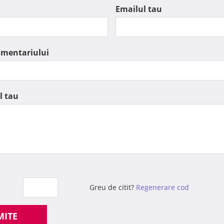
Emailul tau
omentariului
l tau
Greu de citit?
Regenerare cod
MITE