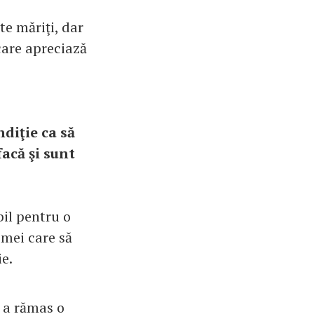
te măriţi, dar
care apreciază
ndiţie ca să
facă şi sunt
bil pentru o
emei care să
e.
 a rămas o