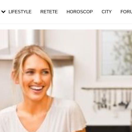
rezești mai des
Cât durează, cum te pregătești și cât
i în vârstă
de dureroasă este investigația
LIFESTYLE
RETETE
HOROSCOP
CITY
FOR