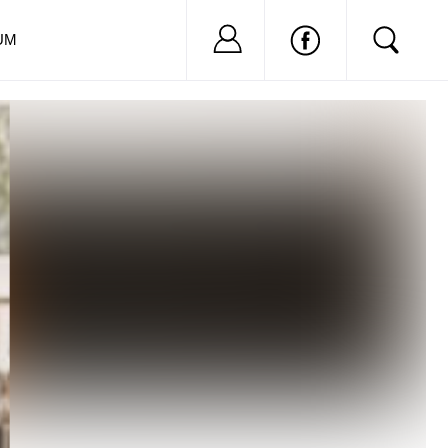
Nu ai cont?
Inregistreaza-
UM