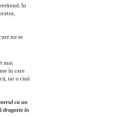
eeekend. În
orator,
care nu se
lt mai
ume în care
ă, iar o cină
tenerul cu un
ă dragoste în