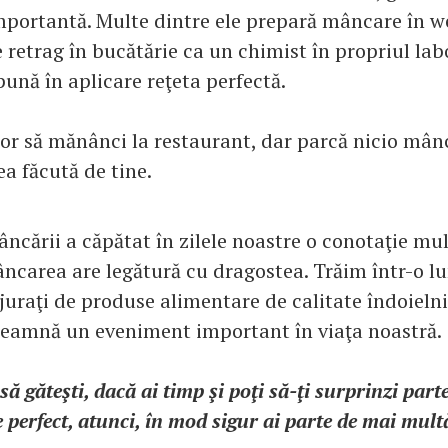
portantă. Multe dintre ele prepară mâncare în w
se retrag în bucătărie ca un chimist în propriul lab
ună în aplicare reţeta perfectă.
or să mănânci la restaurant, dar parcă nicio mân
a făcută de tine.
ncării a căpătat în zilele noastre o conotaţie mu
ncarea are legătură cu dragostea. Trăim într-o l
uraţi de produse alimentare de calitate îndoielnic
eamnă un eveniment important în viaţa noastră.
 să găteşti, dacă ai timp şi poţi să-ţi surprinzi par
 perfect, atunci, în mod sigur ai parte de mai mult