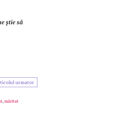
ne ştie să
ticolul urmator
nt
,
măritat