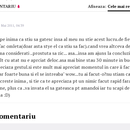
NTARIU
Afiseaza:
Cele mai r
 Mai 2011, 04:39
e inima ca stiu sa gatesc insa al meu nu stie acest lucru.de fi
 fac omleta(doar asta stye el ca stiu sa fac).cand vrea altceva de
ma considerati ..prostuta sa zic... asa...insa am ajuns la concluzi
lt cu atat nu e aprciat deloc.asa mai bine stau 30 minute in bu
preciaza gestul.si este mult mai apreciat momentul in care ii fa
ar foarte buna si el se intreaba" wow...tu ai facut-o?nu stiam ca
reste inima , si tie ca te apreciaza pt un nimic facut rapid fara 
e, plus ca ..va invata el sa gateasca pt amandoi iar tu scapi de
a :D)
comentariu