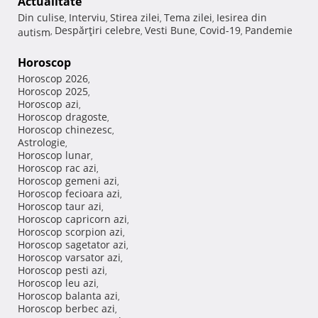
Actualitate
Din culise
Interviu
Stirea zilei
Tema zilei
Iesirea din
,
,
,
,
Despărţiri celebre
Vesti Bune
Covid-19
Pandemie
autism
,
,
,
,
Horoscop
Horoscop 2026
,
Horoscop 2025
,
Horoscop azi
,
Horoscop dragoste
,
Horoscop chinezesc
,
Astrologie
,
Horoscop lunar
,
Horoscop rac azi
,
Horoscop gemeni azi
,
Horoscop fecioara azi
,
Horoscop taur azi
,
Horoscop capricorn azi
,
Horoscop scorpion azi
,
Horoscop sagetator azi
,
Horoscop varsator azi
,
Horoscop pesti azi
,
Horoscop leu azi
,
Horoscop balanta azi
,
Horoscop berbec azi
,