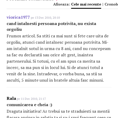
Afiseaza:
Cele mai recente
|
Cronol
viorica1977
pe 13 Dec 2010, 20:10
cand intalnesti persoana potrivita, nu exista
orgoliu
Frumos articol. Sa stiti ca mai sunt si fete care uita de
orgoliu, atunci cand intalnesc persoana potrivita. Mi-
am intalnit sotul in urma cu 8 ani, cand nu concepeam
sa fac eu declaratii sau orice alt gest, inaintea
partenerului. Si totusi, cu el am spus ca merita sa
incerc, sa ma pun si in locul lui. Si de atunci totul a
venit de la sine. Intradevar, o vorba buna, sa stii sa
asculti, 5 minute unul in bratele altuia fasc minuni.
Rala
pe 11 Dec 2010, 21:17
comunicarea e cheia :)
Draguta initiativa! Ar trebui sa te straduiesti sa mentii
flacara aprinsa in relatia ta si sa-i spui frecvent ceea ce