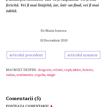
fericită. Vei fi mai liniştită, iar, într-un final, vei fi mai
iubită.
De
Maria Ionescu
10 Decembrie 2010
articolul precedent
articolul urmator
MAI MULT DESPRE:
dragoste
,
relatie
,
copii
,
iubire
,
fericire
,
rutina
,
sentimente
,
orgoliu
,
magic
Comentarii (5)
POSTEAZA COMENTARIU