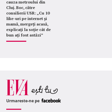
cauza metroului din
Cluj. Boc, către
consilierii USR: „Cu 10
like-uri pe internet și
mamă, mergeți acasă,
explicați la soție cât de
bun ați fost astăzi”
Urmareste-ne pe