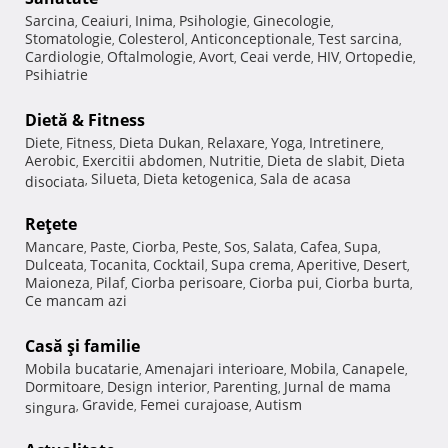
Sarcina
Ceaiuri
Inima
Psihologie
Ginecologie
,
,
,
,
,
Stomatologie
Colesterol
Anticonceptionale
Test sarcina
,
,
,
,
Cardiologie
Oftalmologie
Avort
Ceai verde
HIV
Ortopedie
,
,
,
,
,
,
Psihiatrie
Dietă & Fitness
Diete
Fitness
Dieta Dukan
Relaxare
Yoga
Intretinere
,
,
,
,
,
,
Aerobic
Exercitii abdomen
Nutritie
Dieta de slabit
Dieta
,
,
,
,
Silueta
Dieta ketogenica
Sala de acasa
disociata
,
,
,
Reţete
Mancare
Paste
Ciorba
Peste
Sos
Salata
Cafea
Supa
,
,
,
,
,
,
,
,
Dulceata
Tocanita
Cocktail
Supa crema
Aperitive
Desert
,
,
,
,
,
,
Maioneza
Pilaf
Ciorba perisoare
Ciorba pui
Ciorba burta
,
,
,
,
,
Ce mancam azi
Casă şi familie
Mobila bucatarie
Amenajari interioare
Mobila
Canapele
,
,
,
,
Dormitoare
Design interior
Parenting
Jurnal de mama
,
,
,
Gravide
Femei curajoase
Autism
singura
,
,
,