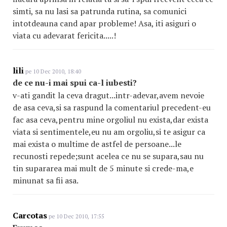
simti, sa nu lasi sa patrunda rutina, sa comunici
intotdeauna cand apar probleme! Asa, iti asiguri o
viata cu adevarat fericita.....!
lili
pe 10 Dec 2010, 18:40
de ce nu-i mai spui ca-l iubesti?
v-ati gandit la ceva dragut...intr-adevar,avem nevoie
de asa ceva,si sa raspund la comentariul precedent-eu
fac asa ceva,pentru mine orgoliul nu exista,dar exista
viata si sentimentele,eu nu am orgoliu,si te asigur ca
mai exista o multime de astfel de persoane...le
recunosti repede;sunt acelea ce nu se supara,sau nu
tin supararea mai mult de 5 minute si crede-ma,e
minunat sa fii asa.
Carcotas
pe 10 Dec 2010, 17:55