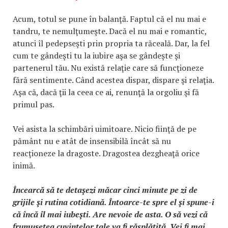
Acum, totul se pune în balanţă. Faptul că el nu mai e
tandru, te nemulţumeşte. Dacă el nu mai e romantic,
atunci îl pedepseşti prin propria ta răceală. Dar, la fel
cum te gândeşti tu la iubire aşa se gândeşte şi
partenerul tău. Nu există relaţie care să funcţioneze
fără sentimente. Când acestea dispar, dispare şi relaţia.
Aşa că, dacă ţii la ceea ce ai, renunţă la orgoliu şi fă
primul pas.
Vei asista la schimbări uimitoare. Nicio fiinţă de pe
pământ nu e atât de insensibilă încât să nu
reacţioneze la dragoste. Dragostea dezgheaţă orice
inimă.
Încearcă să te detaşezi măcar cinci minute pe zi de
grijile şi rutina cotidiană. Întoarce-te spre el şi spune-i
că încă îl mai iubeşti. Are nevoie de asta. O să vezi că
frumuseţea cuvintelor tale va fi răsplătită. Vei fi mai