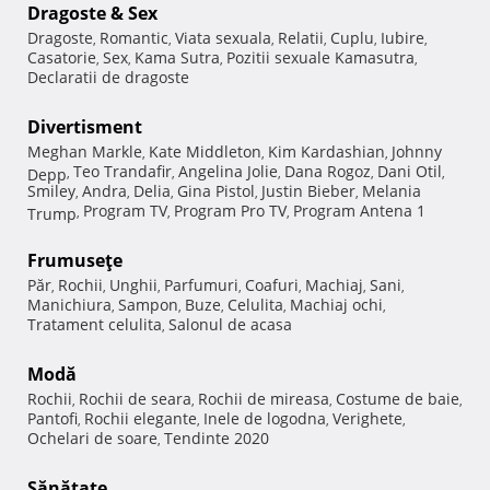
Dragoste & Sex
Dragoste
Romantic
Viata sexuala
Relatii
Cuplu
Iubire
,
,
,
,
,
,
Casatorie
Sex
Kama Sutra
Pozitii sexuale Kamasutra
,
,
,
,
Declaratii de dragoste
Divertisment
Meghan Markle
Kate Middleton
Kim Kardashian
Johnny
,
,
,
Teo Trandafir
Angelina Jolie
Dana Rogoz
Dani Otil
Depp
,
,
,
,
,
Smiley
Andra
Delia
Gina Pistol
Justin Bieber
Melania
,
,
,
,
,
Program TV
Program Pro TV
Program Antena 1
Trump
,
,
,
Frumuseţe
Păr
Rochii
Unghii
Parfumuri
Coafuri
Machiaj
Sani
,
,
,
,
,
,
,
Manichiura
Sampon
Buze
Celulita
Machiaj ochi
,
,
,
,
,
Tratament celulita
Salonul de acasa
,
Modă
Rochii
Rochii de seara
Rochii de mireasa
Costume de baie
,
,
,
,
Pantofi
Rochii elegante
Inele de logodna
Verighete
,
,
,
,
Ochelari de soare
Tendinte 2020
,
Sănătate