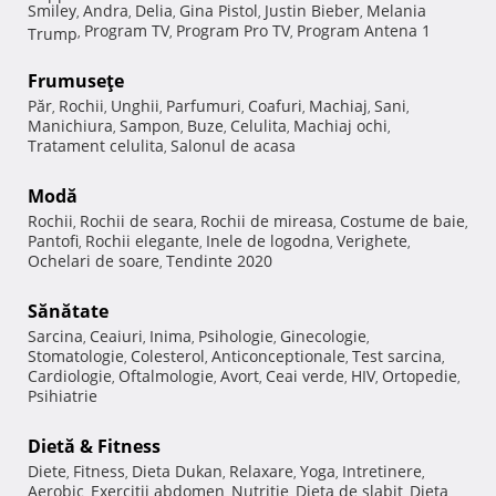
Smiley
Andra
Delia
Gina Pistol
Justin Bieber
Melania
,
,
,
,
,
Program TV
Program Pro TV
Program Antena 1
Trump
,
,
,
Frumuseţe
Păr
Rochii
Unghii
Parfumuri
Coafuri
Machiaj
Sani
,
,
,
,
,
,
,
Manichiura
Sampon
Buze
Celulita
Machiaj ochi
,
,
,
,
,
Tratament celulita
Salonul de acasa
,
Modă
Rochii
Rochii de seara
Rochii de mireasa
Costume de baie
,
,
,
,
Pantofi
Rochii elegante
Inele de logodna
Verighete
,
,
,
,
Ochelari de soare
Tendinte 2020
,
Sănătate
Sarcina
Ceaiuri
Inima
Psihologie
Ginecologie
,
,
,
,
,
Stomatologie
Colesterol
Anticonceptionale
Test sarcina
,
,
,
,
Cardiologie
Oftalmologie
Avort
Ceai verde
HIV
Ortopedie
,
,
,
,
,
,
Psihiatrie
Dietă & Fitness
Diete
Fitness
Dieta Dukan
Relaxare
Yoga
Intretinere
,
,
,
,
,
,
Aerobic
Exercitii abdomen
Nutritie
Dieta de slabit
Dieta
,
,
,
,