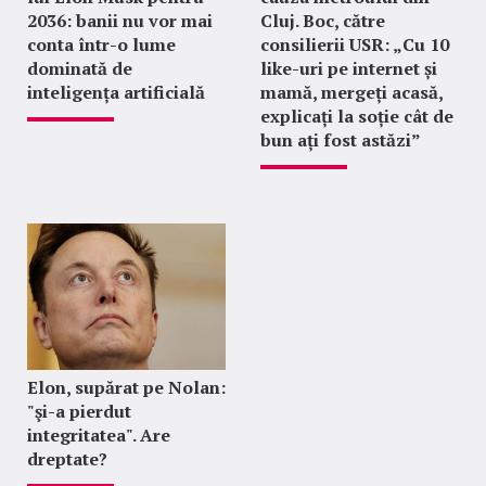
2036: banii nu vor mai
Cluj. Boc, către
conta într-o lume
consilierii USR: „Cu 10
dominată de
like-uri pe internet și
inteligența artificială
mamă, mergeți acasă,
explicați la soție cât de
bun ați fost astăzi”
Elon, supărat pe Nolan:
"şi-a pierdut
integritatea". Are
dreptate?