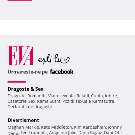
Urmareste-ne pe
Dragoste & Sex
Dragoste
Romantic
Viata sexuala
Relatii
Cuplu
Iubire
,
,
,
,
,
,
Casatorie
Sex
Kama Sutra
Pozitii sexuale Kamasutra
,
,
,
,
Declaratii de dragoste
Divertisment
Meghan Markle
Kate Middleton
Kim Kardashian
Johnny
,
,
,
Teo Trandafir
Angelina Jolie
Dana Rogoz
Dani Otil
Depp
,
,
,
,
,