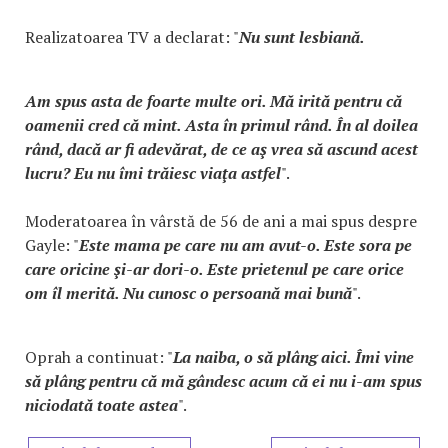
Realizatoarea TV a declarat: "
Nu sunt lesbiană.
Am spus asta de foarte multe ori. Mă irită pentru că
oamenii cred că mint. Asta în primul rând. În al doilea
rând, dacă ar fi adevărat, de ce aş vrea să ascund acest
lucru? Eu nu îmi trăiesc viaţa astfel
".
Moderatoarea în vârstă de 56 de ani a mai spus despre
Gayle: "
Este mama pe care nu am avut-o. Este sora pe
care oricine şi-ar dori-o. Este prietenul pe care orice
om îl merită. Nu cunosc o persoană mai bună
".
Oprah a continuat: "
La naiba, o să plâng aici. Îmi vine
să plâng pentru că mă gândesc acum că ei nu i-am spus
niciodată toate astea
".