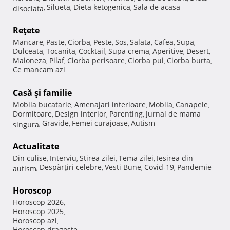
Silueta
Dieta ketogenica
Sala de acasa
disociata
,
,
,
Reţete
Mancare
Paste
Ciorba
Peste
Sos
Salata
Cafea
Supa
,
,
,
,
,
,
,
,
Dulceata
Tocanita
Cocktail
Supa crema
Aperitive
Desert
,
,
,
,
,
,
Maioneza
Pilaf
Ciorba perisoare
Ciorba pui
Ciorba burta
,
,
,
,
,
Ce mancam azi
Casă şi familie
Mobila bucatarie
Amenajari interioare
Mobila
Canapele
,
,
,
,
Dormitoare
Design interior
Parenting
Jurnal de mama
,
,
,
Gravide
Femei curajoase
Autism
singura
,
,
,
Actualitate
Din culise
Interviu
Stirea zilei
Tema zilei
Iesirea din
,
,
,
,
Despărţiri celebre
Vesti Bune
Covid-19
Pandemie
autism
,
,
,
,
Horoscop
Horoscop 2026
,
Horoscop 2025
,
Horoscop azi
,
Horoscop dragoste