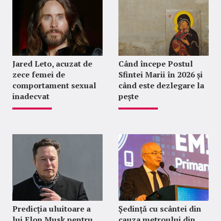
Jared Leto, acuzat de
Când începe Postul
zece femei de
Sfintei Marii în 2026 și
comportament sexual
când este dezlegare la
inadecvat
pește
Predicția uluitoare a
Ședință cu scântei din
lui Elon Musk pentru
cauza metroului din