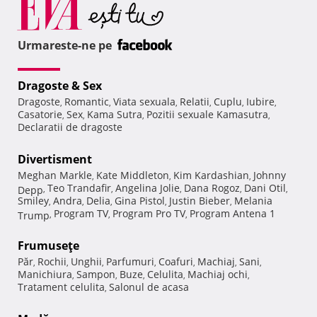
Urmareste-ne pe
Dragoste & Sex
Dragoste
Romantic
Viata sexuala
Relatii
Cuplu
Iubire
,
,
,
,
,
,
Casatorie
Sex
Kama Sutra
Pozitii sexuale Kamasutra
,
,
,
,
Declaratii de dragoste
Divertisment
Meghan Markle
Kate Middleton
Kim Kardashian
Johnny
,
,
,
Teo Trandafir
Angelina Jolie
Dana Rogoz
Dani Otil
Depp
,
,
,
,
,
Smiley
Andra
Delia
Gina Pistol
Justin Bieber
Melania
,
,
,
,
,
Program TV
Program Pro TV
Program Antena 1
Trump
,
,
,
Frumuseţe
Păr
Rochii
Unghii
Parfumuri
Coafuri
Machiaj
Sani
,
,
,
,
,
,
,
Manichiura
Sampon
Buze
Celulita
Machiaj ochi
,
,
,
,
,
Tratament celulita
Salonul de acasa
,