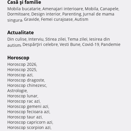
Casă şi familie
Mobila bucatarie
Amenajari interioare
Mobila
Canapele
,
,
,
,
Dormitoare
Design interior
Parenting
Jurnal de mama
,
,
,
Gravide
Femei curajoase
Autism
singura
,
,
,
Actualitate
Din culise
Interviu
Stirea zilei
Tema zilei
Iesirea din
,
,
,
,
Despărţiri celebre
Vesti Bune
Covid-19
Pandemie
autism
,
,
,
,
Horoscop
Horoscop 2026
,
Horoscop 2025
,
Horoscop azi
,
Horoscop dragoste
,
Horoscop chinezesc
,
Astrologie
,
Horoscop lunar
,
Horoscop rac azi
,
Horoscop gemeni azi
,
Horoscop fecioara azi
,
Horoscop taur azi
,
Horoscop capricorn azi
,
Horoscop scorpion azi
,