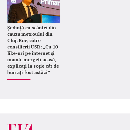
Ședință cu scântei din
cauza metroului din
Cluj. Boc, către
consilierii USR: „Cu 10
like-uri pe internet și
mamă, mergeți acasă,
explicați la soție cât de
bun ați fost astăzi”