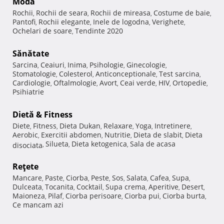
Modă
Rochii
Rochii de seara
Rochii de mireasa
Costume de baie
,
,
,
,
Pantofi
Rochii elegante
Inele de logodna
Verighete
,
,
,
,
Ochelari de soare
Tendinte 2020
,
Sănătate
Sarcina
Ceaiuri
Inima
Psihologie
Ginecologie
,
,
,
,
,
Stomatologie
Colesterol
Anticonceptionale
Test sarcina
,
,
,
,
Cardiologie
Oftalmologie
Avort
Ceai verde
HIV
Ortopedie
,
,
,
,
,
,
Psihiatrie
Dietă & Fitness
Diete
Fitness
Dieta Dukan
Relaxare
Yoga
Intretinere
,
,
,
,
,
,
Aerobic
Exercitii abdomen
Nutritie
Dieta de slabit
Dieta
,
,
,
,
Silueta
Dieta ketogenica
Sala de acasa
disociata
,
,
,
Reţete
Mancare
Paste
Ciorba
Peste
Sos
Salata
Cafea
Supa
,
,
,
,
,
,
,
,
Dulceata
Tocanita
Cocktail
Supa crema
Aperitive
Desert
,
,
,
,
,
,
Maioneza
Pilaf
Ciorba perisoare
Ciorba pui
Ciorba burta
,
,
,
,
,
Ce mancam azi