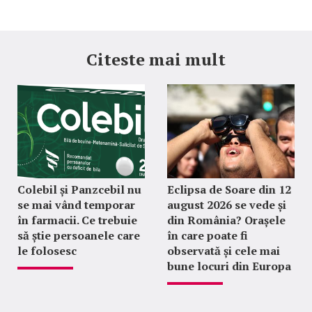
Citeste mai mult
Colebil și Panzcebil nu
Eclipsa de Soare din 12
se mai vând temporar
august 2026 se vede și
în farmacii. Ce trebuie
din România? Orașele
să știe persoanele care
în care poate fi
le folosesc
observată și cele mai
bune locuri din Europa