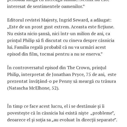
interesat de sentimentele oamenilor.”
Editorul revistei Majesty, Ingrid Seward, a adăugat:
„Este de un prost gust extrem. Aceasta este ficțiune.
Nu exista nicio șansă, nici într-un milion de ani, ca
prințul Philip să fi discutat cu cineva despre căsnicia
lui. Familia regală probabil că nu va urmări acest
episod din film, tocmai pentru a nu se enerva.”
În controversatul episod din The Crown, prințul
Philip, interpretat de Jonathan Pryce, 75 de ani, este
prezentat învățând-o pe Penny să meargă cu trăsura
(Natascha McElhone, 52).
În timp ce face acest lucru, el i se destănuie și îi
povestește că în căsnicia lui există niște „probleme”,
deoarece el și soția sa „au evoluat în direcții separate”.