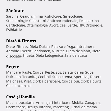
Sănătate
Sarcina
Ceaiuri
Inima
Psihologie
Ginecologie
,
,
,
,
,
Stomatologie
Colesterol
Anticonceptionale
Test sarcina
,
,
,
,
Cardiologie
Oftalmologie
Avort
Ceai verde
HIV
Ortopedie
,
,
,
,
,
,
Psihiatrie
Dietă & Fitness
Diete
Fitness
Dieta Dukan
Relaxare
Yoga
Intretinere
,
,
,
,
,
,
Aerobic
Exercitii abdomen
Nutritie
Dieta de slabit
Dieta
,
,
,
,
Silueta
Dieta ketogenica
Sala de acasa
disociata
,
,
,
Reţete
Mancare
Paste
Ciorba
Peste
Sos
Salata
Cafea
Supa
,
,
,
,
,
,
,
,
Dulceata
Tocanita
Cocktail
Supa crema
Aperitive
Desert
,
,
,
,
,
,
Maioneza
Pilaf
Ciorba perisoare
Ciorba pui
Ciorba burta
,
,
,
,
,
Ce mancam azi
Casă şi familie
Mobila bucatarie
Amenajari interioare
Mobila
Canapele
,
,
,
,
Dormitoare
Design interior
Parenting
Jurnal de mama
,
,
,