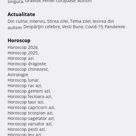
Gravide
Femei curajoase
Autism
singura
,
,
,
Actualitate
Din culise
Interviu
Stirea zilei
Tema zilei
Iesirea din
,
,
,
,
Despărţiri celebre
Vesti Bune
Covid-19
Pandemie
autism
,
,
,
,
Horoscop
Horoscop 2026
,
Horoscop 2025
,
Horoscop azi
,
Horoscop dragoste
,
Horoscop chinezesc
,
Astrologie
,
Horoscop lunar
,
Horoscop rac azi
,
Horoscop gemeni azi
,
Horoscop fecioara azi
,
Horoscop taur azi
,
Horoscop capricorn azi
,
Horoscop scorpion azi
,
Horoscop sagetator azi
,
Horoscop varsator azi
,
Horoscop pesti azi
,
Horoscop leu azi
,