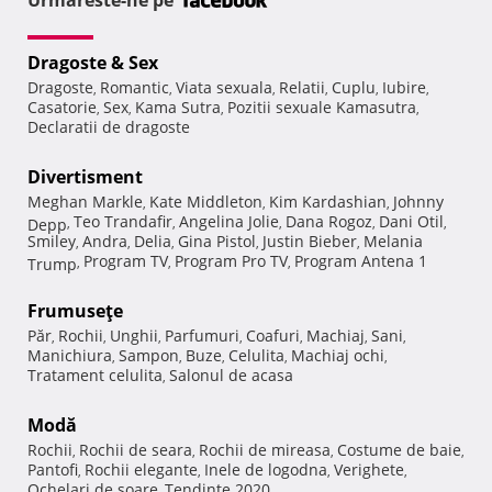
Urmareste-ne pe
Dragoste & Sex
Dragoste
Romantic
Viata sexuala
Relatii
Cuplu
Iubire
,
,
,
,
,
,
Casatorie
Sex
Kama Sutra
Pozitii sexuale Kamasutra
,
,
,
,
Declaratii de dragoste
Divertisment
Meghan Markle
Kate Middleton
Kim Kardashian
Johnny
,
,
,
Teo Trandafir
Angelina Jolie
Dana Rogoz
Dani Otil
Depp
,
,
,
,
,
Smiley
Andra
Delia
Gina Pistol
Justin Bieber
Melania
,
,
,
,
,
Program TV
Program Pro TV
Program Antena 1
Trump
,
,
,
Frumuseţe
Păr
Rochii
Unghii
Parfumuri
Coafuri
Machiaj
Sani
,
,
,
,
,
,
,
Manichiura
Sampon
Buze
Celulita
Machiaj ochi
,
,
,
,
,
Tratament celulita
Salonul de acasa
,
Modă
Rochii
Rochii de seara
Rochii de mireasa
Costume de baie
,
,
,
,
Pantofi
Rochii elegante
Inele de logodna
Verighete
,
,
,
,
Ochelari de soare
Tendinte 2020
,