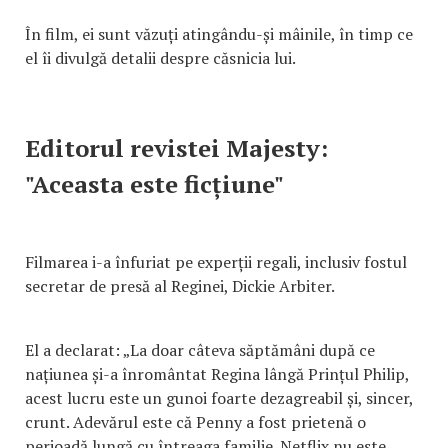
În film, ei sunt văzuți atingându-și mâinile, în timp ce
el îi divulgă detalii despre căsnicia lui.
Editorul revistei Majesty:
"Aceasta este ficțiune"
Filmarea i-a înfuriat pe experții regali, inclusiv fostul
secretar de presă al Reginei, Dickie Arbiter.
El a declarat: „La doar câteva săptămâni după ce
națiunea și-a înromântat Regina lângă Prințul Philip,
acest lucru este un gunoi foarte dezagreabil și, sincer,
crunt. Adevărul este că Penny a fost prietenă o
perioadă lungă cu întreaga familie. Netflix nu este