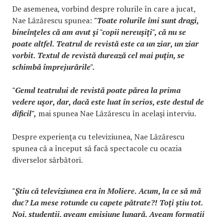
De asemenea, vorbind despre rolurile în care a jucat,
Nae Lăzărescu spunea:
"Toate rolurile îmi sunt dragi,
bineînţeles că am avut şi "copii nereuşiţi", că nu se
poate altfel. Teatrul de revistă este ca un ziar, un ziar
vorbit. Textul de revistă durează cel mai puţin, se
schimbă împrejurările".
"Genul teatrului de revistă poate părea la prima
vedere uşor, dar, dacă este luat în serios, este destul de
dificil",
mai spunea Nae Lăzărescu în acelaşi interviu.
Despre experienţa cu televiziunea, Nae Lăzărescu
spunea că a început să facă spectacole cu ocazia
diverselor sărbători.
"Ştiu că televiziunea era în Moliere. Acum, la ce să mă
duc? La mese rotunde cu capete pătrate?! Toţi ştiu tot.
Noi, studenţii, aveam emisiune lunară. Aveam formaţii