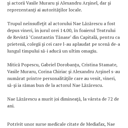
şi actorii Vasile Muraru şi Alexandru Arşinel, dar şi
reprezentanţi ai autorităţilor locale.
Trupul neînsufleţit al actorului Nae Lăzărescu a fost
depus vineri, în jurul orei 14.00, în foaierul Teatrului
de Revistă "Constantin Tănase" din Capitală, pentru ca
prietenii, colegii şi cei care l-au aplaudat pe scenă de-a
lungul timpului să-i aducă un ultim omagiu.
Mitică Popescu, Gabriel Dorobanţu, Cristina Stamate,
Vasile Muraru, Corina Chiriac şi Alexandru Arşinel s-au
numărat printre personalităţile care au venit, vineri,
să-şi ia rămas bun de la actorul Nae Lăzărescu.
Nae Lăzărescu a murit joi dimineaţă, la vârsta de 72 de
ani.
Potrivit unor surse medicale citate de Mediafax, Nae