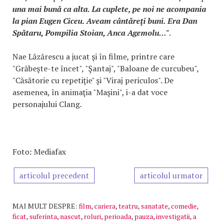
una mai bună ca alta. La cuplete, pe noi ne acompania
la pian Eugen Ciceu. Aveam cântăreţi buni. Era Dan
Spătaru, Pompilia Stoian, Anca Agemolu..."
.
Nae Lăzărescu a jucat şi în filme, printre care
"Grăbeşte-te încet", "Şantaj", "Baloane de curcubeu",
"Căsătorie cu repetiţie" şi "Viraj periculos". De
asemenea, în animaţia "Maşini", i-a dat voce
personajului Clang.
Foto: Mediafax
articolul precedent
articolul urmator
MAI MULT DESPRE:
film
,
cariera
,
teatru
,
sanatate
,
comedie
,
ficat
,
suferinta
,
nascut
,
roluri
,
perioada
,
pauza
,
investigatii
,
a