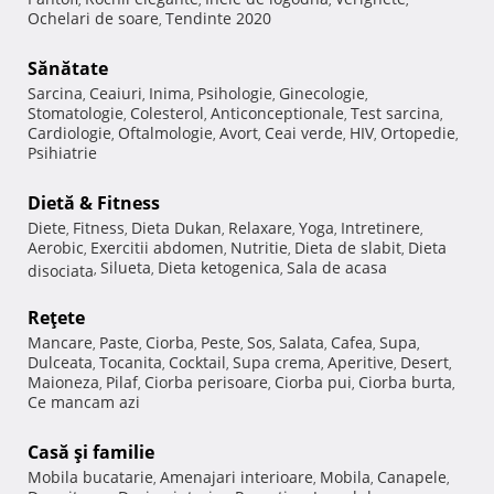
Ochelari de soare
Tendinte 2020
,
Sănătate
Sarcina
Ceaiuri
Inima
Psihologie
Ginecologie
,
,
,
,
,
Stomatologie
Colesterol
Anticonceptionale
Test sarcina
,
,
,
,
Cardiologie
Oftalmologie
Avort
Ceai verde
HIV
Ortopedie
,
,
,
,
,
,
Psihiatrie
Dietă & Fitness
Diete
Fitness
Dieta Dukan
Relaxare
Yoga
Intretinere
,
,
,
,
,
,
Aerobic
Exercitii abdomen
Nutritie
Dieta de slabit
Dieta
,
,
,
,
Silueta
Dieta ketogenica
Sala de acasa
disociata
,
,
,
Reţete
Mancare
Paste
Ciorba
Peste
Sos
Salata
Cafea
Supa
,
,
,
,
,
,
,
,
Dulceata
Tocanita
Cocktail
Supa crema
Aperitive
Desert
,
,
,
,
,
,
Maioneza
Pilaf
Ciorba perisoare
Ciorba pui
Ciorba burta
,
,
,
,
,
Ce mancam azi
Casă şi familie
Mobila bucatarie
Amenajari interioare
Mobila
Canapele
,
,
,
,