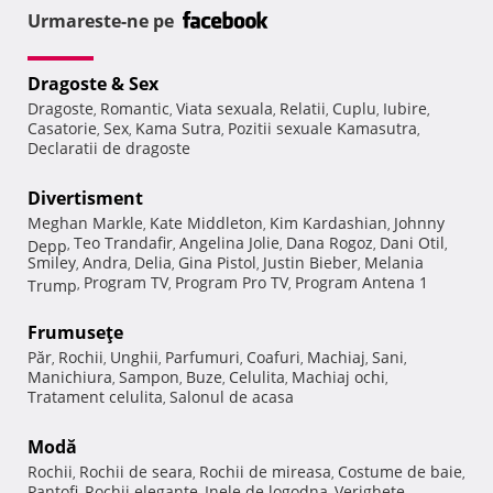
Urmareste-ne pe
Dragoste & Sex
Dragoste
Romantic
Viata sexuala
Relatii
Cuplu
Iubire
,
,
,
,
,
,
Casatorie
Sex
Kama Sutra
Pozitii sexuale Kamasutra
,
,
,
,
Declaratii de dragoste
Divertisment
Meghan Markle
Kate Middleton
Kim Kardashian
Johnny
,
,
,
Teo Trandafir
Angelina Jolie
Dana Rogoz
Dani Otil
Depp
,
,
,
,
,
Smiley
Andra
Delia
Gina Pistol
Justin Bieber
Melania
,
,
,
,
,
Program TV
Program Pro TV
Program Antena 1
Trump
,
,
,
Frumuseţe
Păr
Rochii
Unghii
Parfumuri
Coafuri
Machiaj
Sani
,
,
,
,
,
,
,
Manichiura
Sampon
Buze
Celulita
Machiaj ochi
,
,
,
,
,
Tratament celulita
Salonul de acasa
,
Modă
Rochii
Rochii de seara
Rochii de mireasa
Costume de baie
,
,
,
,
Pantofi
Rochii elegante
Inele de logodna
Verighete
,
,
,
,