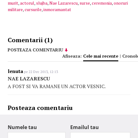
murit
,
actorul
,
slujba
,
Nae Lazarescu
,
surse
,
ceremonia
,
onoruri
militare
,
cursurile
,
inmoramantat
Comentarii (1)
POSTEAZA COMENTARIU
Afiseaza:
Cele mai recente
|
Cronol
lenuta
pe 22 Dec 2013, 12:13
NAE LAZARESCU
A FOST SI VA RAMANE UN ACTOR VESNIC.
Posteaza comentariu
Numele tau
Emailul tau