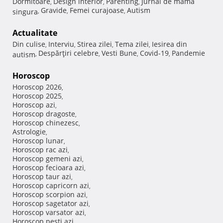
Dormitoare
Design interior
Parenting
Jurnal de mama
,
,
,
Gravide
Femei curajoase
Autism
singura
,
,
,
Actualitate
Din culise
Interviu
Stirea zilei
Tema zilei
Iesirea din
,
,
,
,
Despărţiri celebre
Vesti Bune
Covid-19
Pandemie
autism
,
,
,
,
Horoscop
Horoscop 2026
,
Horoscop 2025
,
Horoscop azi
,
Horoscop dragoste
,
Horoscop chinezesc
,
Astrologie
,
Horoscop lunar
,
Horoscop rac azi
,
Horoscop gemeni azi
,
Horoscop fecioara azi
,
Horoscop taur azi
,
Horoscop capricorn azi
,
Horoscop scorpion azi
,
Horoscop sagetator azi
,
Horoscop varsator azi
,
Horoscop pesti azi
,