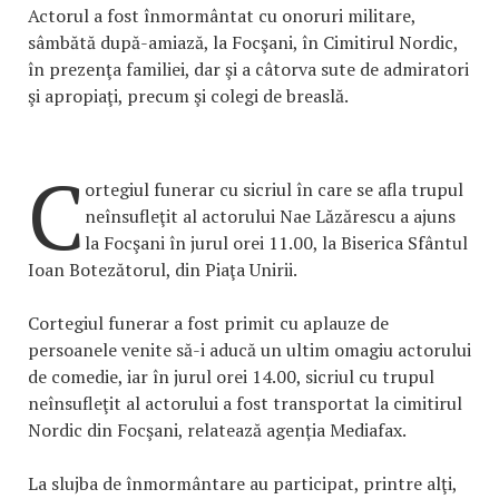
Actorul a fost înmormântat cu onoruri militare,
sâmbătă după-amiază, la Focşani, în Cimitirul Nordic,
în prezenţa familiei, dar şi a câtorva sute de admiratori
şi apropiaţi, precum şi colegi de breaslă.
C
ortegiul funerar cu sicriul în care se afla trupul
neînsufleţit al actorului Nae Lăzărescu a ajuns
la Focşani în jurul orei 11.00, la Biserica Sfântul
Ioan Botezătorul, din Piaţa Unirii.
Cortegiul funerar a fost primit cu aplauze de
persoanele venite să-i aducă un ultim omagiu actorului
de comedie, iar în jurul orei 14.00, sicriul cu trupul
neînsufleţit al actorului a fost transportat la cimitirul
Nordic din Focşani, relatează agenția Mediafax.
La slujba de înmormântare au participat, printre alţi,