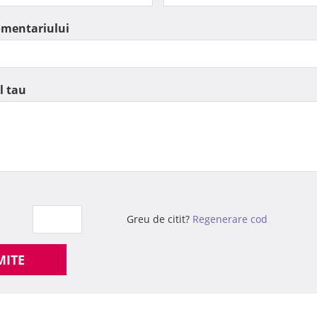
omentariului
l tau
Greu de citit?
Regenerare cod
MITE