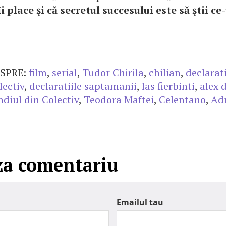
i place şi că secretul succesului este să ştii ce
SPRE:
film
,
serial
,
Tudor Chirila
,
chilian
,
declarati
lectiv
,
declaratiile saptamanii
,
las fierbinti
,
alex 
ndiul din Colectiv
,
Teodora Maftei
,
Celentano
,
Adr
za comentariu
Emailul tau