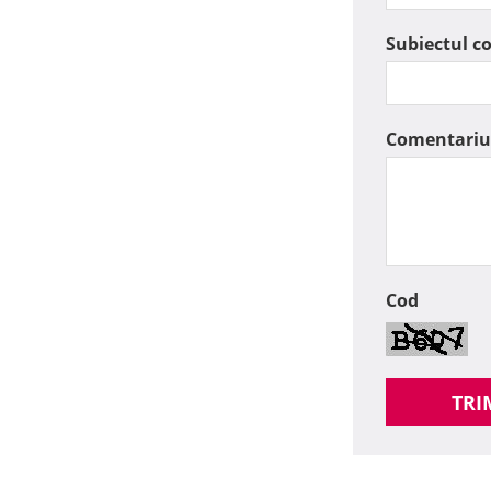
Subiectul c
Comentariu
Cod
TRI