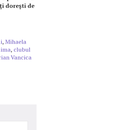
-ţi doreşti de
i
,
Mihaela
dima
,
clubul
ian Vancica