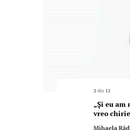
2
din
12
„Şi eu am 
vreo chiri
Mihaela Rădu