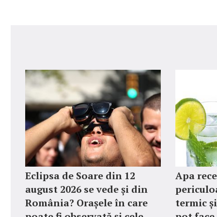
Eclipsa de Soare din 12
Apa rece
august 2026 se vede și din
periculo
România? Orașele în care
termic și
poate fi observată și cele
pot face