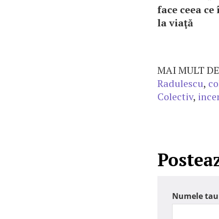
face ceea ce î
la viaţă
MAI MULT DE
Radulescu
,
co
Colectiv
,
ince
Postea
Numele tau