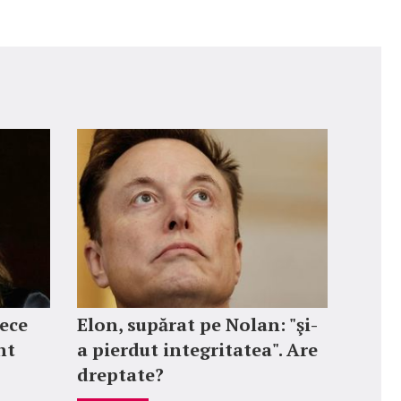
zece
Elon, supărat pe Nolan: "şi-
nt
a pierdut integritatea". Are
dreptate?