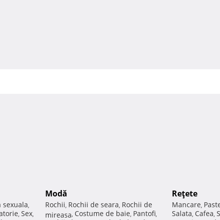
Modă
Reţete
a sexuala
Rochii
Rochii de seara
Rochii de
Mancare
Past
,
,
,
,
atorie
Sex
Costume de baie
Pantofi
Salata
Cafea
,
,
mireasa
,
,
,
,
,