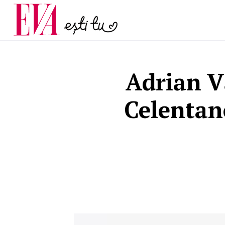
și 60 de ani. De ce te t
Carieră
pe măsură ce înaintez
Actualitate
Adrian V
Celentano