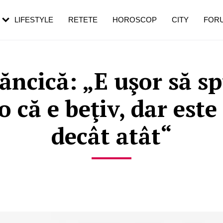
rezești mai des
Cât durează, cum te pregătești și cât
i în vârstă
de dureroasă este investigația
LIFESTYLE
RETETE
HOROSCOP
CITY
FOR
ăncică: „E uşor să sp
 că e beţiv, dar est
decât atât“