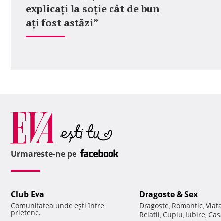
explicați la soție cât de bun
ați fost astăzi”
Urmareste-ne pe
Club Eva
Dragoste & Sex
Comunitatea unde eşti între
Dragoste
Romantic
Viat
,
,
prietene.
Relatii
Cuplu
Iubire
Cas
,
,
,