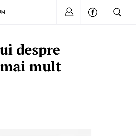
Nu ai cont?
Inregistreaza-
UM
ui despre
e mai mult