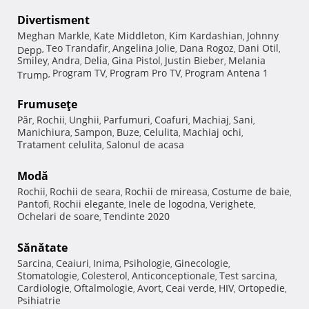
Divertisment
Meghan Markle
Kate Middleton
Kim Kardashian
Johnny
,
,
,
Teo Trandafir
Angelina Jolie
Dana Rogoz
Dani Otil
Depp
,
,
,
,
,
Smiley
Andra
Delia
Gina Pistol
Justin Bieber
Melania
,
,
,
,
,
Program TV
Program Pro TV
Program Antena 1
Trump
,
,
,
Frumuseţe
Păr
Rochii
Unghii
Parfumuri
Coafuri
Machiaj
Sani
,
,
,
,
,
,
,
Manichiura
Sampon
Buze
Celulita
Machiaj ochi
,
,
,
,
,
Tratament celulita
Salonul de acasa
,
Modă
Rochii
Rochii de seara
Rochii de mireasa
Costume de baie
,
,
,
,
Pantofi
Rochii elegante
Inele de logodna
Verighete
,
,
,
,
Ochelari de soare
Tendinte 2020
,
Sănătate
Sarcina
Ceaiuri
Inima
Psihologie
Ginecologie
,
,
,
,
,
Stomatologie
Colesterol
Anticonceptionale
Test sarcina
,
,
,
,
Cardiologie
Oftalmologie
Avort
Ceai verde
HIV
Ortopedie
,
,
,
,
,
,
Psihiatrie