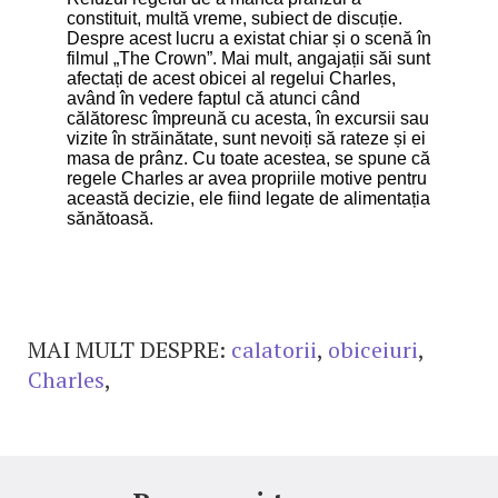
constituit, multă vreme, subiect de discuție.
Despre acest lucru a existat chiar și o scenă în
filmul „The Crown”. Mai mult, angajații săi sunt
afectați de acest obicei al regelui Charles,
având în vedere faptul că atunci când
călătoresc împreună cu acesta, în excursii sau
vizite în străinătate, sunt nevoiți să rateze și ei
masa de prânz. Cu toate acestea, se spune că
regele Charles ar avea propriile motive pentru
această decizie, ele fiind legate de alimentația
sănătoasă.
MAI MULT DESPRE:
calatorii
,
obiceiuri
,
Charles
,