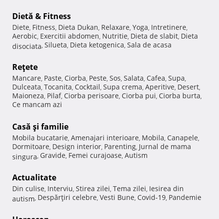
Dietă & Fitness
Diete
Fitness
Dieta Dukan
Relaxare
Yoga
Intretinere
,
,
,
,
,
,
Aerobic
Exercitii abdomen
Nutritie
Dieta de slabit
Dieta
,
,
,
,
Silueta
Dieta ketogenica
Sala de acasa
disociata
,
,
,
Reţete
Mancare
Paste
Ciorba
Peste
Sos
Salata
Cafea
Supa
,
,
,
,
,
,
,
,
Dulceata
Tocanita
Cocktail
Supa crema
Aperitive
Desert
,
,
,
,
,
,
Maioneza
Pilaf
Ciorba perisoare
Ciorba pui
Ciorba burta
,
,
,
,
,
Ce mancam azi
Casă şi familie
Mobila bucatarie
Amenajari interioare
Mobila
Canapele
,
,
,
,
Dormitoare
Design interior
Parenting
Jurnal de mama
,
,
,
Gravide
Femei curajoase
Autism
singura
,
,
,
Actualitate
Din culise
Interviu
Stirea zilei
Tema zilei
Iesirea din
,
,
,
,
Despărţiri celebre
Vesti Bune
Covid-19
Pandemie
autism
,
,
,
,