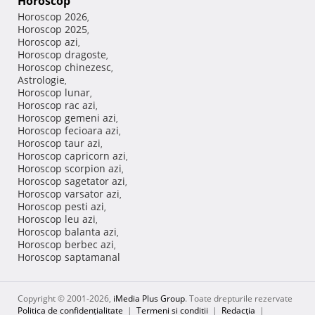
Horoscop
Horoscop 2026
,
Horoscop 2025
,
Horoscop azi
,
Horoscop dragoste
,
Horoscop chinezesc
,
Astrologie
,
Horoscop lunar
,
Horoscop rac azi
,
Horoscop gemeni azi
,
Horoscop fecioara azi
,
Horoscop taur azi
,
Horoscop capricorn azi
,
Horoscop scorpion azi
,
Horoscop sagetator azi
,
Horoscop varsator azi
,
Horoscop pesti azi
,
Horoscop leu azi
,
Horoscop balanta azi
,
Horoscop berbec azi
,
Horoscop saptamanal
Copyright © 2001-2026,
iMedia Plus Group
. Toate drepturile rezervate
Politica de confidențialitate
|
Termeni si conditii
|
Redacţia
|