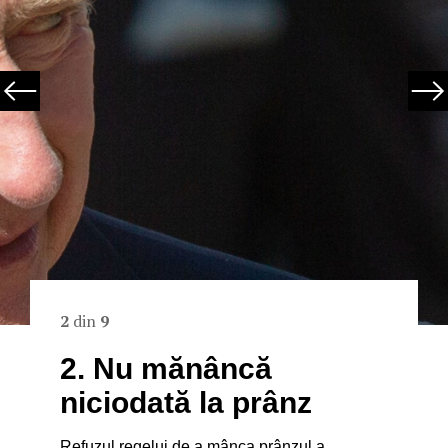
2
din
9
2. Nu mănâncă
niciodată la prânz
Refuzul regelui de a mânca prânzul a