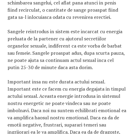
schimbarea sangelui, cel aflat pana atunci in penis
fiind recirculat, o cantitate de sange proaspat fiind
gata sa-l inlocuiasca odata cu revenirea erectiei.
Sangele reintrodus in sistem este incarcat cu energia
preluata de la partener cu ajutorul secretiilor
organelor sexuale, indiferent ca este vorba de barbat
sau femeie. Sangele proaspat adus, dupa scurta pauza,
ne poate ajuta sa continuam actul sexual inca cel
putin 25-30 de minute daca asta dorim.
Important insa nu este durata actului sexual.
Important este ce facem cu energia degajata in timpul
actului sexual. Aceasta energie introdusa in sistemul
nostru energetic ne poate vindeca sau ne poate
imbolnavi. Daca noi nu suntem echilibrati emotional ea
va amplifica haosul nostru emotional. Daca ea da de
emotii negative, frustrari, suparari temeri sau
ingrijorari ea le va amplifica. Daca ea da de dragoste,