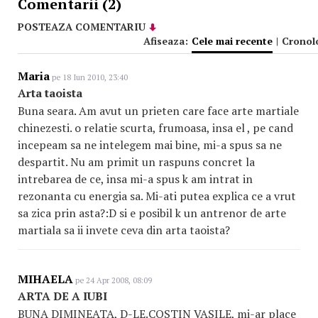
Comentarii (2)
POSTEAZA COMENTARIU
Afiseaza:
Cele mai recente
|
Cronol
Maria
pe 18 Iun 2010, 23:40
Arta taoista
Buna seara. Am avut un prieten care face arte martiale
chinezesti. o relatie scurta, frumoasa, insa el , pe cand
incepeam sa ne intelegem mai bine, mi-a spus sa ne
despartit. Nu am primit un raspuns concret la
intrebarea de ce, insa mi-a spus k am intrat in
rezonanta cu energia sa. Mi-ati putea explica ce a vrut
sa zica prin asta?:D si e posibil k un antrenor de arte
martiala sa ii invete ceva din arta taoista?
MIHAELA
pe 24 Apr 2008, 08:09
ARTA DE A IUBI
BUNA DIMINEATA, D-LE.COSTIN VASILE, mi-ar place