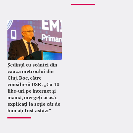
Ședință cu scântei din
cauza metroului din
Cluj. Boc, către
consilierii USR: „Cu 10
like-uri pe internet și
mamă, mergeți acasă,
explicați la soție cât de
bun ați fost astăzi”