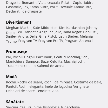
Dragoste
Romantic
Viata sexuala
Relatii
Cuplu
Iubire
,
,
,
,
,
,
Casatorie
Sex
Kama Sutra
Pozitii sexuale Kamasutra
,
,
,
,
Declaratii de dragoste
Divertisment
Meghan Markle
Kate Middleton
Kim Kardashian
Johnny
,
,
,
Teo Trandafir
Angelina Jolie
Dana Rogoz
Dani Otil
Depp
,
,
,
,
,
Smiley
Andra
Delia
Gina Pistol
Justin Bieber
Melania
,
,
,
,
,
Program TV
Program Pro TV
Program Antena 1
Trump
,
,
,
Frumuseţe
Păr
Rochii
Unghii
Parfumuri
Coafuri
Machiaj
Sani
,
,
,
,
,
,
,
Manichiura
Sampon
Buze
Celulita
Machiaj ochi
,
,
,
,
,
Tratament celulita
Salonul de acasa
,
Modă
Rochii
Rochii de seara
Rochii de mireasa
Costume de baie
,
,
,
,
Pantofi
Rochii elegante
Inele de logodna
Verighete
,
,
,
,
Ochelari de soare
Tendinte 2020
,
Sănătate
Sarcina
Ceaiuri
Inima
Psihologie
Ginecologie
,
,
,
,
,