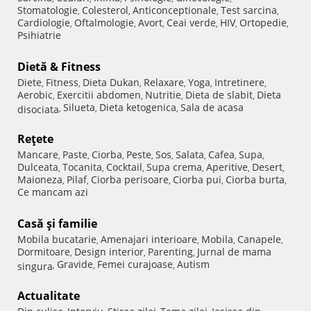
Stomatologie
Colesterol
Anticonceptionale
Test sarcina
,
,
,
,
Cardiologie
Oftalmologie
Avort
Ceai verde
HIV
Ortopedie
,
,
,
,
,
,
Psihiatrie
Dietă & Fitness
Diete
Fitness
Dieta Dukan
Relaxare
Yoga
Intretinere
,
,
,
,
,
,
Aerobic
Exercitii abdomen
Nutritie
Dieta de slabit
Dieta
,
,
,
,
Silueta
Dieta ketogenica
Sala de acasa
disociata
,
,
,
Reţete
Mancare
Paste
Ciorba
Peste
Sos
Salata
Cafea
Supa
,
,
,
,
,
,
,
,
Dulceata
Tocanita
Cocktail
Supa crema
Aperitive
Desert
,
,
,
,
,
,
Maioneza
Pilaf
Ciorba perisoare
Ciorba pui
Ciorba burta
,
,
,
,
,
Ce mancam azi
Casă şi familie
Mobila bucatarie
Amenajari interioare
Mobila
Canapele
,
,
,
,
Dormitoare
Design interior
Parenting
Jurnal de mama
,
,
,
Gravide
Femei curajoase
Autism
singura
,
,
,
Actualitate