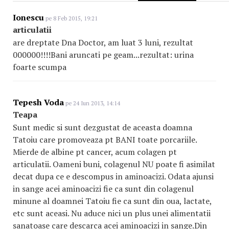
Ionescu
pe 8 Feb 2015, 19:21
articulatii
are dreptate Dna Doctor, am luat 3 luni, rezultat
000000!!!!Bani aruncati pe geam...rezultat: urina
foarte scumpa
Tepesh Voda
pe 24 Iun 2013, 14:14
Teapa
Sunt medic si sunt dezgustat de aceasta doamna
Tatoiu care promoveaza pt BANI toate porcariile.
Mierde de albine pt cancer, acum colagen pt
articulatii. Oameni buni, colagenul NU poate fi asimilat
decat dupa ce e descompus in aminoacizi. Odata ajunsi
in sange acei aminoacizi fie ca sunt din colagenul
minune al doamnei Tatoiu fie ca sunt din oua, lactate,
etc sunt aceasi. Nu aduce nici un plus unei alimentatii
sanatoase care descarca acei aminoacizi in sange.Din