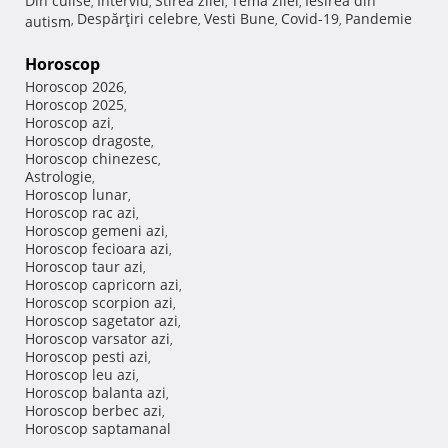
Din culise
Interviu
Stirea zilei
Tema zilei
Iesirea din
,
,
,
,
Despărţiri celebre
Vesti Bune
Covid-19
Pandemie
autism
,
,
,
,
Horoscop
Horoscop 2026
,
Horoscop 2025
,
Horoscop azi
,
Horoscop dragoste
,
Horoscop chinezesc
,
Astrologie
,
Horoscop lunar
,
Horoscop rac azi
,
Horoscop gemeni azi
,
Horoscop fecioara azi
,
Horoscop taur azi
,
Horoscop capricorn azi
,
Horoscop scorpion azi
,
Horoscop sagetator azi
,
Horoscop varsator azi
,
Horoscop pesti azi
,
Horoscop leu azi
,
Horoscop balanta azi
,
Horoscop berbec azi
,
Horoscop saptamanal