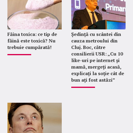
Făina toxica: ce tip de
Ședință cu scântei din
făină este toxică? Nu
cauza metroului din
trebuie cumpărată!
Cluj. Boc, către
consilierii USR: „Cu 10
like-uri pe internet și
mamă, mergeți acasă,
explicați la soție cât de
bun ați fost astăzi”