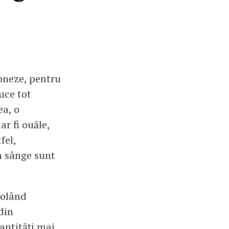
ioneze, pentru
uce tot
ea, o
r fi ouăle,
fel,
in sânge sunt
rolând
din
antități mai