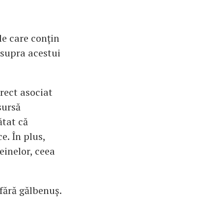
le care conțin
 asupra acestui
irect asociat
sursă
ătat că
e. În plus,
einelor, ceea
 fără gălbenuș.