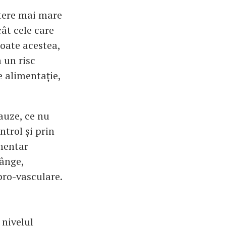
ștere mai mare
ât cele care
oate acestea,
 un risc
e alimentație,
cauze, ce nu
ntrol și prin
mentar
ânge,
bro-vasculare.
 nivelul