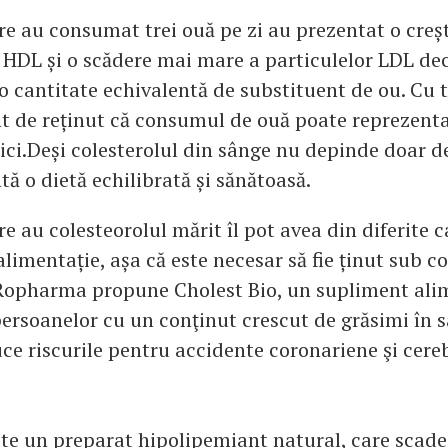
re au consumat trei ouă pe zi au prezentat o cre
r HDL și o scădere mai mare a particulelor LDL dec
 cantitate echivalentă de substituent de ou. Cu t
t de reținut că consumul de ouă poate reprezenta
ici.Deși colesterolul din sânge nu depinde doar d
ă o dietă echilibrată și sănătoasă.
e au colesteorolul mărit îl pot avea din diferite 
limentație, așa că este necesar să fie ținut sub co
Ropharma propune Cholest Bio, un supliment ali
rsoanelor cu un conţinut crescut de grăsimi în s
ce riscurile pentru accidente coronariene şi cere
ste un preparat hipolipemiant natural, care scade