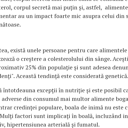
erol, corpul secretă mai puțin și, astfel, aliment
imentar au un impact foarte mic asupra celui din 
nătoase.
tea, există unele persoane pentru care alimentele
uzează o creștere a colesterolului din sânge. Aceș
roximativ 25% din populație și sunt adesea denu
enți". Această tendință este considerată genetică
ă întotdeauna excepții în nutriție și este posibil ca
e adverse din consumul mai multor alimente boga
ontrar credinței populare, boala de inimă nu este 
 Mulți factori sunt implicați în boală, incluzând i
iv, hipertensiunea arterială și fumatul.