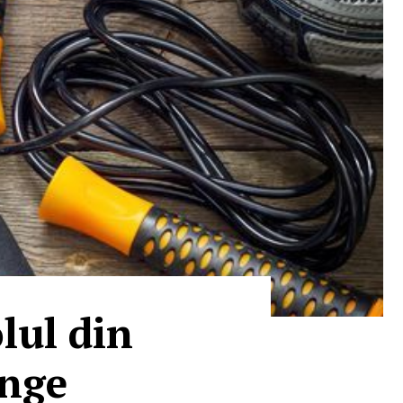
lul din
ânge