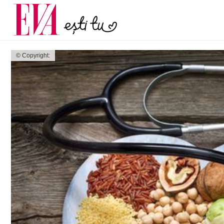
și 60 de ani. De ce te t
Carieră
pe măsură ce înaintez
Actualitate
© Copyright: