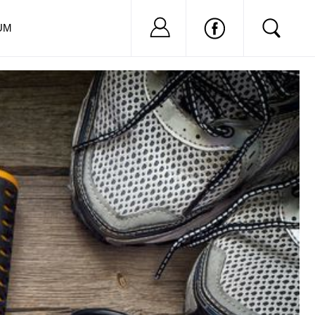
Nu ai cont?
Inregistreaza-
UM