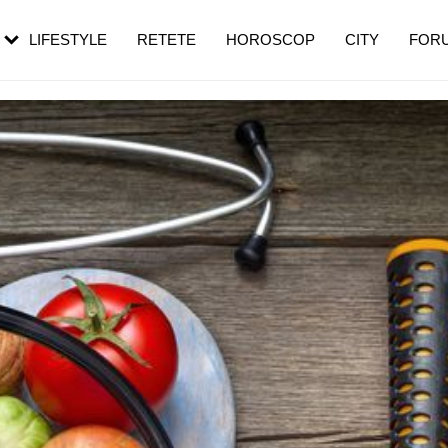
rezești mai des
Cât durează, cum te pregătești și cât
i în vârstă
de dureroasă este investigația
LIFESTYLE
RETETE
HOROSCOP
CITY
FOR