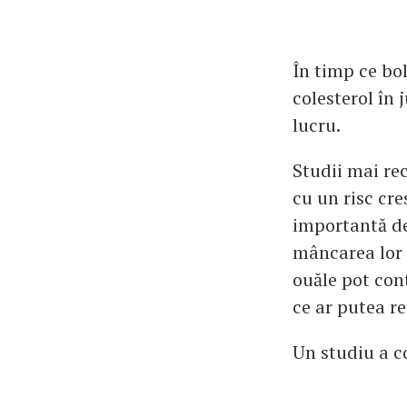
În timp ce bo
colesterol în 
lucru.
Studii mai rec
cu un risc cr
importantă de
mâncarea lor n
ouăle pot cont
ce ar putea re
Un studiu a co