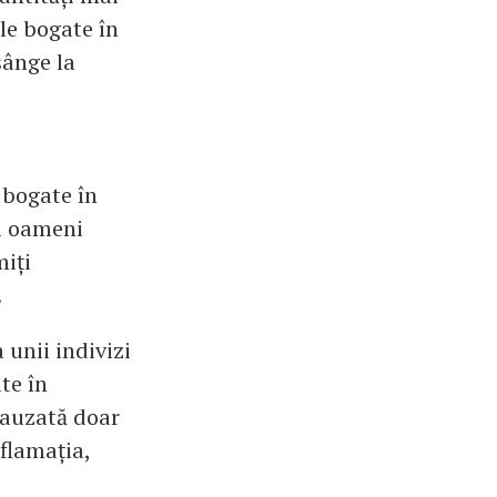
ele bogate în
sânge la
 bogate în
ti oameni
miți
.
 unii indivizi
te în
cauzată doar
nflamația,