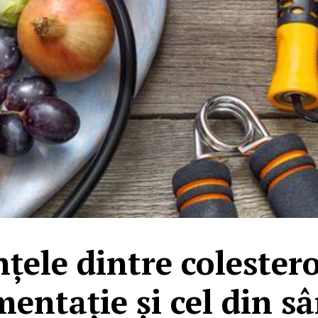
nțele dintre colestero
mentație și cel din s