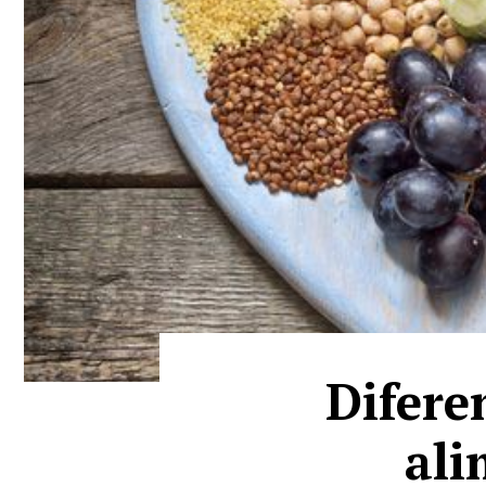
Difere
ali