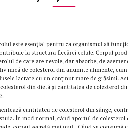
rolul este esențial pentru ca organismul să funcț
contribuie la structura fiecărei celule. Corpul prod
erolul de care are nevoie, dar absorbe, de asemen
tiv mică de colesterol din anumite alimente, cum a
dusele lactate cu un conținut mare de grăsimi. Ast
colesterol din dietă și cantitatea de colesterol d
e.
entează cantitatea de colesterol din sânge, cont
stuia. În mod normal, când aportul de colesterol 
cade, corpul secretă mai mult. Când se consumă c