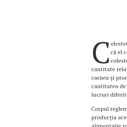
C
oleste
că el 
colest
cantitate rela
carnea și pro
cantitatea de 
lucruri diferit
Corpul reglem
producția ace
alimentație s