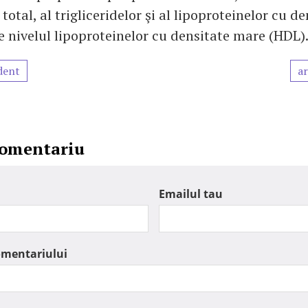
 total, al trigliceridelor şi al lipoproteinelor cu d
e nivelul lipoproteinelor cu densitate mare (HDL)
dent
ar
comentariu
Emailul tau
omentariului