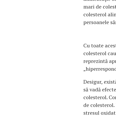
mari de colest
colesterol al
persoanele să
Cu toate aces
colesterol ca
reprezintă ap
„hiperrespond
Desigur, exist
să vadă efect
colesterol. C
de colesterol.
stresul oxidat