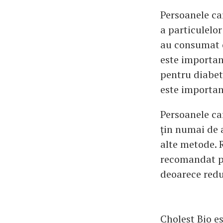
Persoanele ca
a particulelo
au consumat o
este importan
pentru diabet
este important
Persoanele car
țin numai de a
alte metode. 
recomandat pe
deoarece redu
Cholest Bio e