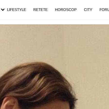
rebui să mergi
și 60 de ani. De ce te trezești mai des
pe măsură ce înaintezi în vârstă
LIFESTYLE
RETETE
HOROSCOP
CITY
FOR