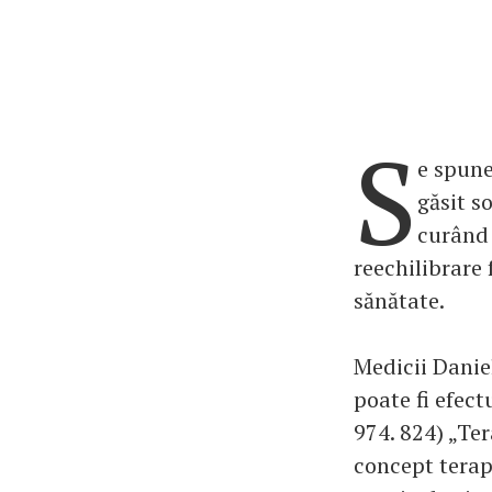
S
e spune
găsit s
curând 
reechilibrare
sănătate.
Medicii Daniel
poate fi efect
974. 824) „Te
concept terap