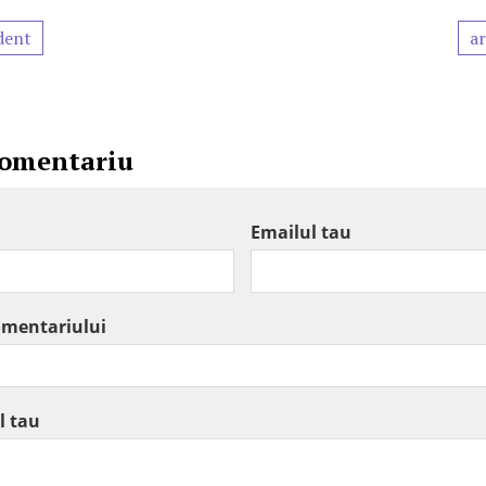
dent
ar
comentariu
Emailul tau
omentariului
l tau