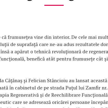
 că frumusețea vine din interior. De cele mai mult
oluții de suprafață care ne-au adus rezultatele dor
însă a apărut o tehnică revoluționară de regenera
 funcțională, benefică atât pentru frumusețe cât ș
a Cățănaș și Felician Stăncioiu au lansat această
uată în cabinetul de pe strada Puțul lui Zamfir nr. 
rapia Regenerativă și de Reechilibrare Funcțional
eutic care se adresează oricărei persoane încep