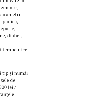
implicate în
elemente,
 parametrii
e panică,
hepatic,
ne, diabet,
i terapeutice
ă tip și număr
izele de
00 lei /
tanțele