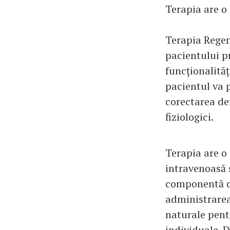
Terapia are o
Terapia Regen
pacientului pr
funcționalită
pacientul va 
corectarea def
fiziologici.
Terapia are o
intravenoasă 
componentă de
administrarea
naturale pentr
individuale. 