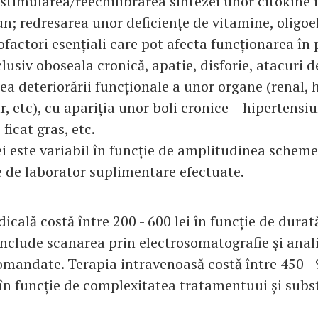
 stimularea/reechilibrarea sintezei unor citokine 
n; redresarea unor deficiențe de vitamine, oligo
factori esențiali care pot afecta funcționarea în
nclusiv oboseala cronică, apatie, disforie, atacuri d
rea deteriorării funcționale a unor organe (renal, 
, etc), cu apariția unor boli cronice – hipertensiu
ficat gras, etc.
ei este variabil în funcție de amplitudinea scheme
le de laborator suplimentare efectuate.
cală costă între 200 - 600 lei în funcție de durat
 include scanarea prin electrosomatografie și anal
omandate. Terapia intravenoasă costă între 450 - 9
în funcție de complexitatea tratamentuui și subs