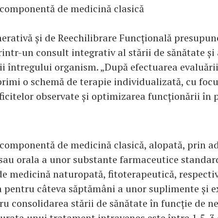
 componentă de medicină clasică
erativă și de Reechilibrare Funcțională presupun
intr-un consult integrativ al stării de sănătate și
ții întregului organism. „După efectuarea evaluări
primi o schemă de terapie individualizată, cu focu
icitelor observate și optimizarea funcționării în 
 componentă de medicină clasică, alopată, prin a
sau orala a unor substante farmaceutice standard
 medicină naturopată, fitoterapeutică, respecti
 pentru câteva săptămâni a unor suplimente și e
u consolidarea stării de sănătate în funcție de ne
Durata unui tratament intravenos este între 1,5-3