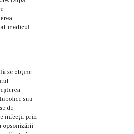
cu
ierea
cat medicul
lă se obține
smul
reșterea
etabolice sau
ese de
e infecții prin
a opsonizării