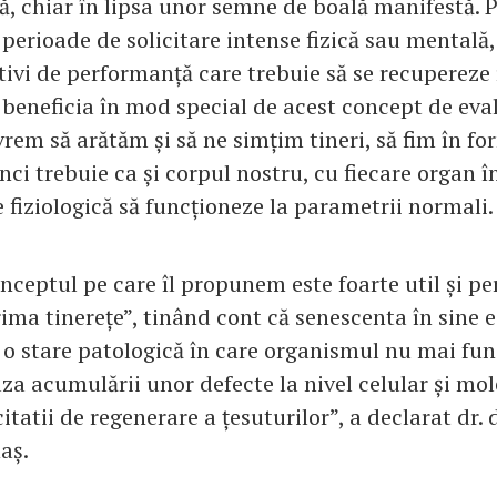
ță, chiar în lipsa unor semne de boală manifestă. 
 perioade de solicitare intense fizică sau mentală, 
tivi de performanță care trebuie să se recupereze
beneficia în mod special de acest concept de eval
rem să arătăm și să ne simțim tineri, să fim în for
unci trebuie ca și corpul nostru, cu fiecare organ î
e fiziologică să funcționeze la parametrii normali.
nceptul pe care îl propunem este foarte util și p
rima tinerețe”, tinând cont că senescenta în sine 
 o stare patologică în care organismul nu mai fu
a acumulării unor defecte la nivel celular și mol
itatii de regenerare a țesuturilor”, a declarat dr
aș.