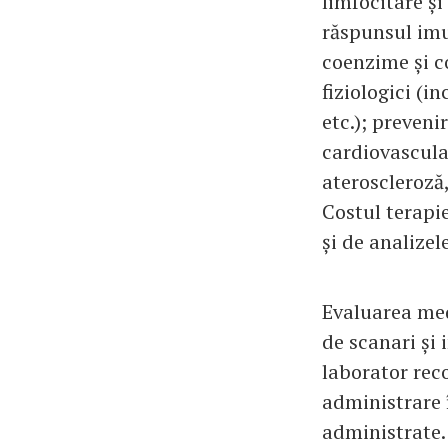
limfocitare și
răspunsul imu
coenzime și co
fiziologici (i
etc.); preveni
cardiovascular
ateroscleroză, 
Costul terapi
și de analize
Evaluarea medi
de scanari și
laborator rec
administrare 
administrate.