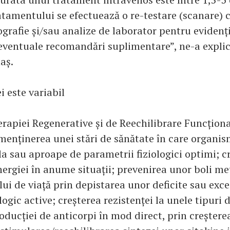
atamentului se efectuează o re-testare (scanare) 
grafie și/sau analize de laborator pentru evidenț
și eventuale recomandări suplimentare”, ne-a expli
aș.
i este variabil
erapiei Regenerative și de Reechilibrare Funcționa
menținerea unei stări de sănătate în care organi
la sau aproape de parametrii fiziologici optimi; c
 energiei în anume situații; prevenirea unor boli m
lui de viață prin depistarea unor deficite sau exc
ogic active; creșterea rezistenței la unele tipuri d
oducției de anticorpi în mod direct, prin creștere