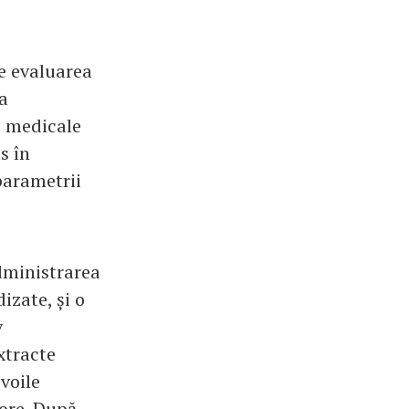
e evaluarea
 a
i medicale
s în
parametrii
dministrarea
izate, și o
v
xtracte
voile
 ore. După