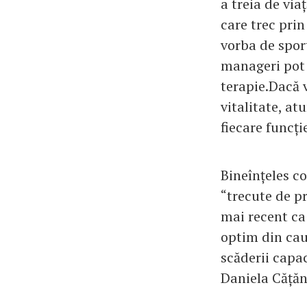
a treia de via
care trec prin
vorba de spor
manageri pot 
terapie.Dacă v
vitalitate, at
fiecare funcți
Bineînțeles co
“trecute de p
mai recent ca
optim din cauz
scăderii capac
Daniela Cățăn