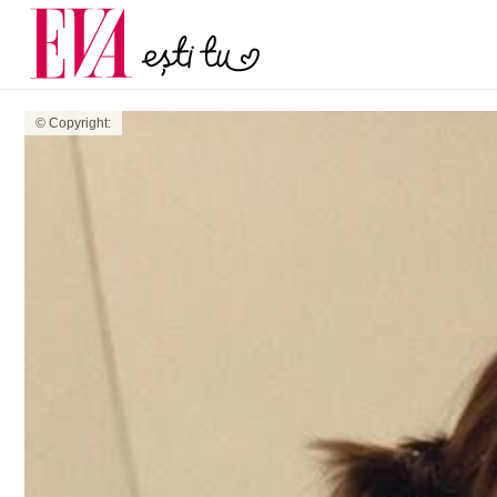
menopauză și când ar t
Carieră
la medic
Actualitate
© Copyright: