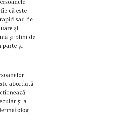
Persoanele
fie că este
 rapid sau de
uare și
mă și plini de
n parte și
ersoanelor
este abordată
ncționează
ecular și a
. dermatolog