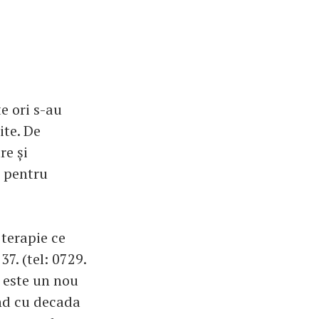
e ori s-au
ite. De
re și
i pentru
 terapie ce
37. (tel: 0729.
ă este un nou
ând cu decada