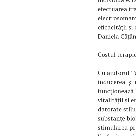
efectuarea tr
electrosomato
eficacității 
Daniela Cățăn
Costul terapie
Cu ajutorul T
inducerea și 
funcționează 
vitalității și
datorate stilu
substanțe biol
stimularea pr