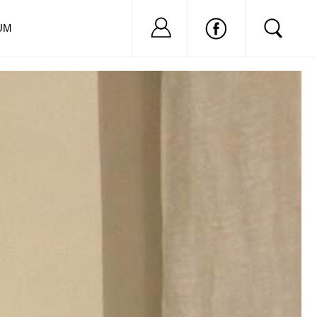
Nu ai cont?
Inregistreaza-
UM