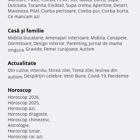
Dulceata
Tocanita
Cocktail
Supa crema
Aperitive
Desert
,
,
,
,
,
,
Maioneza
Pilaf
Ciorba perisoare
Ciorba pui
Ciorba burta
,
,
,
,
,
Ce mancam azi
Casă şi familie
Mobila bucatarie
Amenajari interioare
Mobila
Canapele
,
,
,
,
Dormitoare
Design interior
Parenting
Jurnal de mama
,
,
,
Gravide
Femei curajoase
Autism
singura
,
,
,
Actualitate
Din culise
Interviu
Stirea zilei
Tema zilei
Iesirea din
,
,
,
,
Despărţiri celebre
Vesti Bune
Covid-19
Pandemie
autism
,
,
,
,
Horoscop
Horoscop 2026
,
Horoscop 2025
,
Horoscop azi
,
Horoscop dragoste
,
Horoscop chinezesc
,
Astrologie
,
Horoscop lunar
,
Horoscop rac azi
,