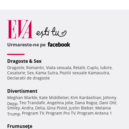
Urmareste-ne pe
Dragoste & Sex
Dragoste
Romantic
Viata sexuala
Relatii
Cuplu
Iubire
,
,
,
,
,
,
Casatorie
Sex
Kama Sutra
Pozitii sexuale Kamasutra
,
,
,
,
Declaratii de dragoste
Divertisment
Meghan Markle
Kate Middleton
Kim Kardashian
Johnny
,
,
,
Teo Trandafir
Angelina Jolie
Dana Rogoz
Dani Otil
Depp
,
,
,
,
,
Smiley
Andra
Delia
Gina Pistol
Justin Bieber
Melania
,
,
,
,
,
Program TV
Program Pro TV
Program Antena 1
Trump
,
,
,
Frumuseţe