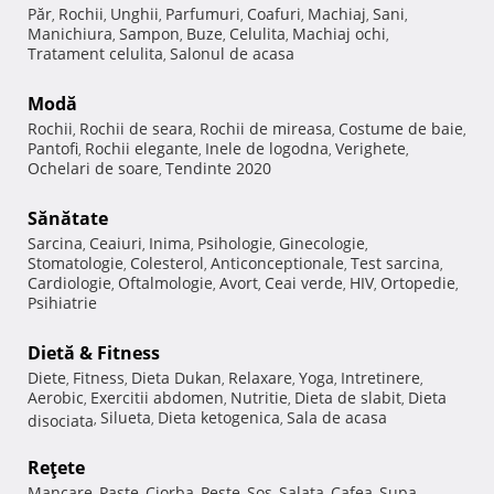
Păr
Rochii
Unghii
Parfumuri
Coafuri
Machiaj
Sani
,
,
,
,
,
,
,
Manichiura
Sampon
Buze
Celulita
Machiaj ochi
,
,
,
,
,
Tratament celulita
Salonul de acasa
,
Modă
Rochii
Rochii de seara
Rochii de mireasa
Costume de baie
,
,
,
,
Pantofi
Rochii elegante
Inele de logodna
Verighete
,
,
,
,
Ochelari de soare
Tendinte 2020
,
Sănătate
Sarcina
Ceaiuri
Inima
Psihologie
Ginecologie
,
,
,
,
,
Stomatologie
Colesterol
Anticonceptionale
Test sarcina
,
,
,
,
Cardiologie
Oftalmologie
Avort
Ceai verde
HIV
Ortopedie
,
,
,
,
,
,
Psihiatrie
Dietă & Fitness
Diete
Fitness
Dieta Dukan
Relaxare
Yoga
Intretinere
,
,
,
,
,
,
Aerobic
Exercitii abdomen
Nutritie
Dieta de slabit
Dieta
,
,
,
,
Silueta
Dieta ketogenica
Sala de acasa
disociata
,
,
,
Reţete
Mancare
Paste
Ciorba
Peste
Sos
Salata
Cafea
Supa
,
,
,
,
,
,
,
,