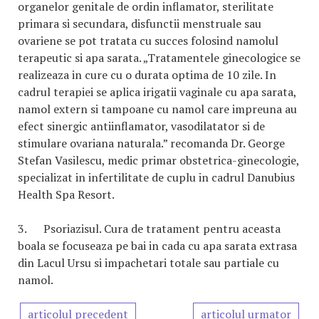
organelor genitale de ordin inflamator, sterilitate
primara si secundara, disfunctii menstruale sau
ovariene se pot tratata cu succes folosind namolul
terapeutic si apa sarata. „Tratamentele ginecologice se
realizeaza in cure cu o durata optima de 10 zile. In
cadrul terapiei se aplica irigatii vaginale cu apa sarata,
namol extern si tampoane cu namol care impreuna au
efect sinergic antiinflamator, vasodilatator si de
stimulare ovariana naturala.” recomanda Dr. George
Stefan Vasilescu, medic primar obstetrica-ginecologie,
specializat in infertilitate de cuplu in cadrul Danubius
Health Spa Resort.
3. Psoriazisul. Cura de tratament pentru aceasta
boala se focuseaza pe bai in cada cu apa sarata extrasa
din Lacul Ursu si impachetari totale sau partiale cu
namol.
articolul precedent
articolul urmator