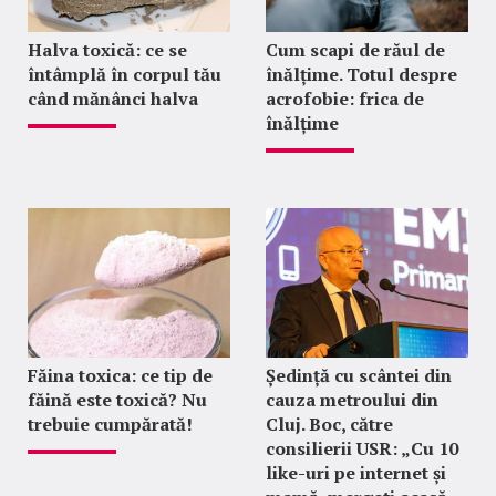
Halva toxică: ce se
Cum scapi de răul de
întâmplă în corpul tău
înălțime. Totul despre
când mănânci halva
acrofobie: frica de
înălțime
Făina toxica: ce tip de
Ședință cu scântei din
făină este toxică? Nu
cauza metroului din
trebuie cumpărată!
Cluj. Boc, către
consilierii USR: „Cu 10
like-uri pe internet și