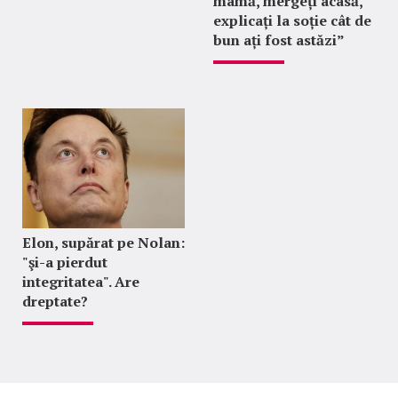
mamă, mergeți acasă,
explicați la soție cât de
bun ați fost astăzi”
Elon, supărat pe Nolan:
"şi-a pierdut
integritatea". Are
dreptate?