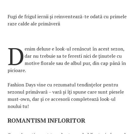
Fugi de frigul iernii și reinventează-te odată cu primele
raze calde ale primăverii
D
enim deluxe e look-ul renăscut în acest sezon,
dar nu trebuie sa te feresti nici de ținutele cu
motive florale sau de albul pur, din cap până în
picioare.
Fashion Days vine cu rezumatul tendințelor pentru
sezonul primăvară – vară și îți spune care sunt piesele
must-own, dar și ce accesorii completează look-ul
noului tu!
ROMANTISM INFLORITOR