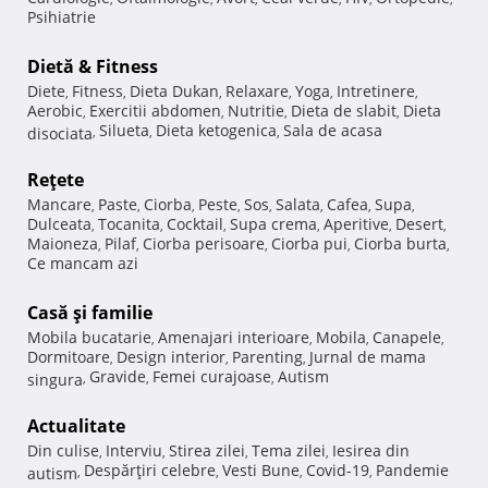
Psihiatrie
Dietă & Fitness
Diete
Fitness
Dieta Dukan
Relaxare
Yoga
Intretinere
,
,
,
,
,
,
Aerobic
Exercitii abdomen
Nutritie
Dieta de slabit
Dieta
,
,
,
,
Silueta
Dieta ketogenica
Sala de acasa
disociata
,
,
,
Reţete
Mancare
Paste
Ciorba
Peste
Sos
Salata
Cafea
Supa
,
,
,
,
,
,
,
,
Dulceata
Tocanita
Cocktail
Supa crema
Aperitive
Desert
,
,
,
,
,
,
Maioneza
Pilaf
Ciorba perisoare
Ciorba pui
Ciorba burta
,
,
,
,
,
Ce mancam azi
Casă şi familie
Mobila bucatarie
Amenajari interioare
Mobila
Canapele
,
,
,
,
Dormitoare
Design interior
Parenting
Jurnal de mama
,
,
,
Gravide
Femei curajoase
Autism
singura
,
,
,
Actualitate
Din culise
Interviu
Stirea zilei
Tema zilei
Iesirea din
,
,
,
,
Despărţiri celebre
Vesti Bune
Covid-19
Pandemie
autism
,
,
,
,