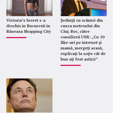
Victoria’s Secret s-a
Ședință cu scântei din
deschis in Bucuresti in
cauza metroului din
Băneasa Shopping City
Cluj. Boc, către
consilierii USR: „Cu 10
like-uri pe internet și
mamă, mergeți acasă,
explicați la soție cât de
bun ați fost astăzi”