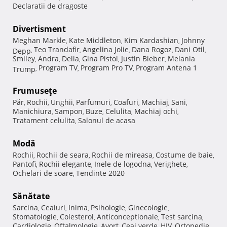
Declaratii de dragoste
Divertisment
Meghan Markle
Kate Middleton
Kim Kardashian
Johnny
,
,
,
Teo Trandafir
Angelina Jolie
Dana Rogoz
Dani Otil
Depp
,
,
,
,
,
Smiley
Andra
Delia
Gina Pistol
Justin Bieber
Melania
,
,
,
,
,
Program TV
Program Pro TV
Program Antena 1
Trump
,
,
,
Frumuseţe
Păr
Rochii
Unghii
Parfumuri
Coafuri
Machiaj
Sani
,
,
,
,
,
,
,
Manichiura
Sampon
Buze
Celulita
Machiaj ochi
,
,
,
,
,
Tratament celulita
Salonul de acasa
,
Modă
Rochii
Rochii de seara
Rochii de mireasa
Costume de baie
,
,
,
,
Pantofi
Rochii elegante
Inele de logodna
Verighete
,
,
,
,
Ochelari de soare
Tendinte 2020
,
Sănătate
Sarcina
Ceaiuri
Inima
Psihologie
Ginecologie
,
,
,
,
,
Stomatologie
Colesterol
Anticonceptionale
Test sarcina
,
,
,
,
Cardiologie
Oftalmologie
Avort
Ceai verde
HIV
Ortopedie
,
,
,
,
,
,