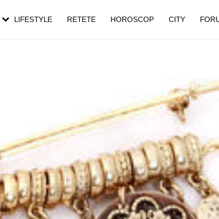
rebui să mergi
și 60 de ani. De ce te trezești mai des
pe măsură ce înaintezi în vârstă
LIFESTYLE
RETETE
HOROSCOP
CITY
FOR