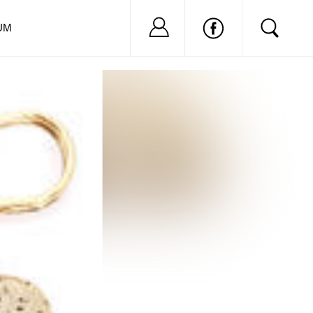
Nu ai cont?
Inregistreaza-
UM