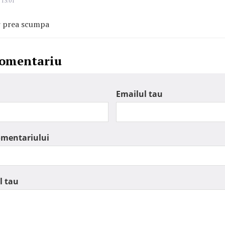
 13:01
r prea scumpa
comentariu
Emailul tau
omentariului
l tau