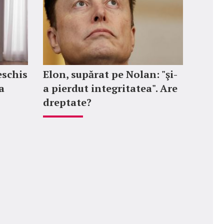
eschis
Elon, supărat pe Nolan: "şi-
a
a pierdut integritatea". Are
dreptate?