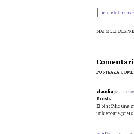
articolul prece
MAI MULT DESPRE
Comentarii
POSTEAZA COME
claudia
pe 20 Dec 20
Brosha
Ei bine!Mie una n
imbietoare,pretul
vanila