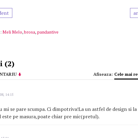
dent
ar
:
Meli Melo
,
brosa
,
pandantive
 (2)
NTARIU
Afiseaza:
Cele mai r
08, 14:15
u mi se pare scumpa. Ci dimpotriva!La un astfel de design si la 
 este pe masura,poate chiar pre mic(pretul).