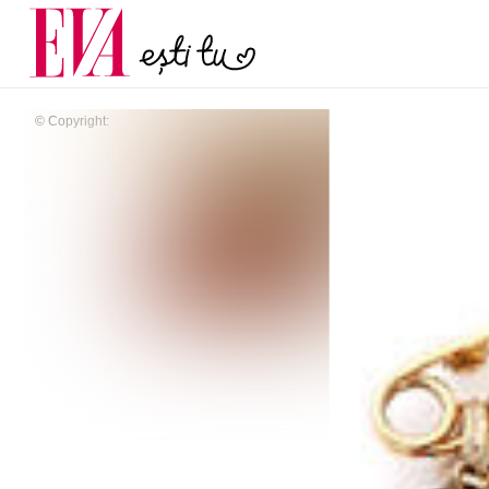
menopauză și când ar t
Carieră
la medic
Actualitate
© Copyright: