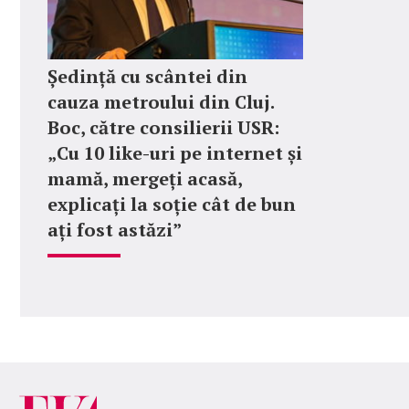
Ședință cu scântei din
cauza metroului din Cluj.
Boc, către consilierii USR:
„Cu 10 like-uri pe internet și
mamă, mergeți acasă,
explicați la soție cât de bun
ați fost astăzi”