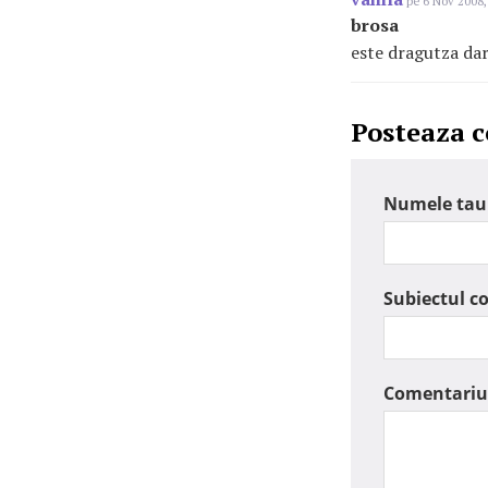
pe 6 Nov 2008,
brosa
este dragutza da
Posteaza 
Numele tau
Subiectul c
Comentariu