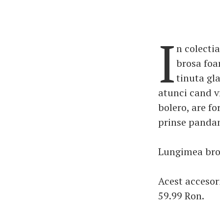
I
n colectia
brosa foa
tinuta gl
atunci cand vr
bolero, are fo
prinse pandan
Lungimea bros
Acest accesor
59.99 Ron.