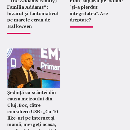
“The Addams Family /
Elon, supărat pe Nolan:
Familia Addams”:
"şi-a pierdut
bizarul și fantomaticul
integritatea". Are
pe marele ecran de
dreptate?
Halloween
Ședință cu scântei din
cauza metroului din
Cluj. Boc, către
consilierii USR: „Cu 10
like-uri pe internet și
mamă, mergeți acasă,