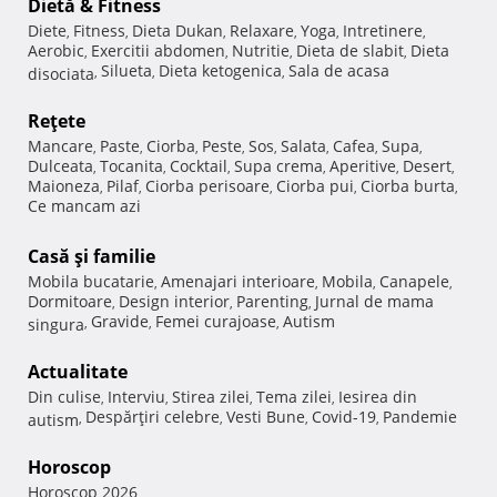
Dietă & Fitness
Diete
Fitness
Dieta Dukan
Relaxare
Yoga
Intretinere
,
,
,
,
,
,
Aerobic
Exercitii abdomen
Nutritie
Dieta de slabit
Dieta
,
,
,
,
Silueta
Dieta ketogenica
Sala de acasa
disociata
,
,
,
Reţete
Mancare
Paste
Ciorba
Peste
Sos
Salata
Cafea
Supa
,
,
,
,
,
,
,
,
Dulceata
Tocanita
Cocktail
Supa crema
Aperitive
Desert
,
,
,
,
,
,
Maioneza
Pilaf
Ciorba perisoare
Ciorba pui
Ciorba burta
,
,
,
,
,
Ce mancam azi
Casă şi familie
Mobila bucatarie
Amenajari interioare
Mobila
Canapele
,
,
,
,
Dormitoare
Design interior
Parenting
Jurnal de mama
,
,
,
Gravide
Femei curajoase
Autism
singura
,
,
,
Actualitate
Din culise
Interviu
Stirea zilei
Tema zilei
Iesirea din
,
,
,
,
Despărţiri celebre
Vesti Bune
Covid-19
Pandemie
autism
,
,
,
,
Horoscop
Horoscop 2026
,