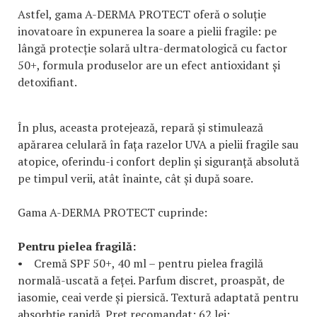
Astfel, gama A-DERMA PROTECT oferă o soluție
inovatoare în expunerea la soare a pielii fragile: pe
lângă protecție solară ultra-dermatologică cu factor
50+, formula produselor are un efect antioxidant și
detoxifiant.
În plus, aceasta protejează, repară și stimulează
apărarea celulară în fața razelor UVA a pielii fragile sau
atopice, oferindu-i confort deplin și siguranță absolută
pe timpul verii, atât înainte, cât și după soare.
Gama A-DERMA PROTECT cuprinde:
Pentru pielea fragilă:
• Cremă SPF 50+, 40 ml – pentru pielea fragilă
normală-uscată a feței. Parfum discret, proaspăt, de
iasomie, ceai verde și piersică. Textură adaptată pentru
absorbție rapidă. Preț recomandat: 62 lei;