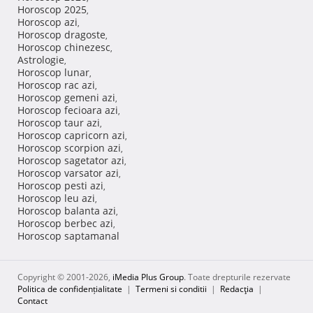
Horoscop 2025
,
Horoscop azi
,
Horoscop dragoste
,
Horoscop chinezesc
,
Astrologie
,
Horoscop lunar
,
Horoscop rac azi
,
Horoscop gemeni azi
,
Horoscop fecioara azi
,
Horoscop taur azi
,
Horoscop capricorn azi
,
Horoscop scorpion azi
,
Horoscop sagetator azi
,
Horoscop varsator azi
,
Horoscop pesti azi
,
Horoscop leu azi
,
Horoscop balanta azi
,
Horoscop berbec azi
,
Horoscop saptamanal
Copyright © 2001-2026,
iMedia Plus Group
. Toate drepturile rezervate
Politica de confidențialitate
|
Termeni si conditii
|
Redacţia
|
Contact