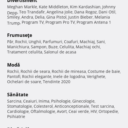
Divertisment
Meghan Markle
Kate Middleton
Kim Kardashian
Johnny
,
,
,
Teo Trandafir
Angelina Jolie
Dana Rogoz
Dani Otil
Depp
,
,
,
,
,
Smiley
Andra
Delia
Gina Pistol
Justin Bieber
Melania
,
,
,
,
,
Program TV
Program Pro TV
Program Antena 1
Trump
,
,
,
Frumuseţe
Păr
Rochii
Unghii
Parfumuri
Coafuri
Machiaj
Sani
,
,
,
,
,
,
,
Manichiura
Sampon
Buze
Celulita
Machiaj ochi
,
,
,
,
,
Tratament celulita
Salonul de acasa
,
Modă
Rochii
Rochii de seara
Rochii de mireasa
Costume de baie
,
,
,
,
Pantofi
Rochii elegante
Inele de logodna
Verighete
,
,
,
,
Ochelari de soare
Tendinte 2020
,
Sănătate
Sarcina
Ceaiuri
Inima
Psihologie
Ginecologie
,
,
,
,
,
Stomatologie
Colesterol
Anticonceptionale
Test sarcina
,
,
,
,
Cardiologie
Oftalmologie
Avort
Ceai verde
HIV
Ortopedie
,
,
,
,
,
,
Psihiatrie