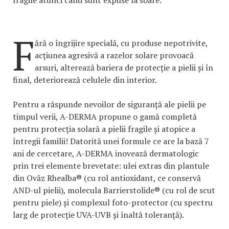
fragile atunci când sunt expuse la soare.
F
ără o îngrijire specială, cu produse nepotrivite,
acțiunea agresivă a razelor solare provoacă
arsuri, alterează bariera de protecție a pielii și în
final, deteriorează celulele din interior.
Pentru a răspunde nevoilor de siguranță ale pielii pe
timpul verii, A-DERMA propune o gamă completă
pentru protecția solară a pielii fragile și atopice a
întregii familii! Datorită unei formule ce are la bază 7
ani de cercetare, A-DERMA inovează dermatologic
prin trei elemente brevetate: ulei extras din plantule
din Ovăz Rhealba® (cu rol antioxidant, ce conservă
AND-ul pielii), molecula Barrierstolide® (cu rol de scut
pentru piele) și complexul foto-protector (cu spectru
larg de protecție UVA-UVB și înaltă toleranță).