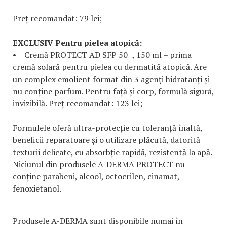
Preț recomandat: 79 lei;
EXCLUSIV Pentru pielea atopică:
• Cremă PROTECT AD SFP 50+, 150 ml – prima
cremă solară pentru pielea cu dermatită atopică. Are
un complex emolient format din 3 agenți hidratanți și
nu conține parfum. Pentru față și corp, formulă sigură,
invizibilă. Preț recomandat: 123 lei;
Formulele oferă ultra-protecție cu toleranță înaltă,
beneficii reparatoare și o utilizare plăcută, datorită
texturii delicate, cu absorbție rapidă, rezistentă la apă.
Niciunul din produsele A-DERMA PROTECT nu
conține parabeni, alcool, octocrilen, cinamat,
fenoxietanol.
Produsele A-DERMA sunt disponibile numai în