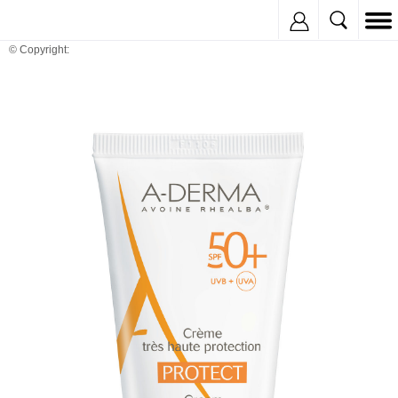
Inregistreaza
© Copyright: