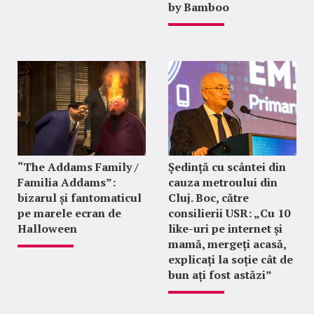
by Bamboo
“The Addams Family /
Ședință cu scântei din
Familia Addams”:
cauza metroului din
bizarul și fantomaticul
Cluj. Boc, către
pe marele ecran de
consilierii USR: „Cu 10
Halloween
like-uri pe internet și
mamă, mergeți acasă,
explicați la soție cât de
bun ați fost astăzi”