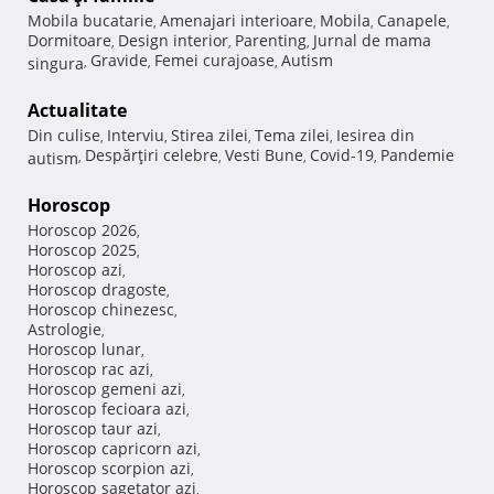
Mobila bucatarie
Amenajari interioare
Mobila
Canapele
,
,
,
,
Dormitoare
Design interior
Parenting
Jurnal de mama
,
,
,
Gravide
Femei curajoase
Autism
singura
,
,
,
Actualitate
Din culise
Interviu
Stirea zilei
Tema zilei
Iesirea din
,
,
,
,
Despărţiri celebre
Vesti Bune
Covid-19
Pandemie
autism
,
,
,
,
Horoscop
Horoscop 2026
,
Horoscop 2025
,
Horoscop azi
,
Horoscop dragoste
,
Horoscop chinezesc
,
Astrologie
,
Horoscop lunar
,
Horoscop rac azi
,
Horoscop gemeni azi
,
Horoscop fecioara azi
,
Horoscop taur azi
,
Horoscop capricorn azi
,
Horoscop scorpion azi
,
Horoscop sagetator azi
,