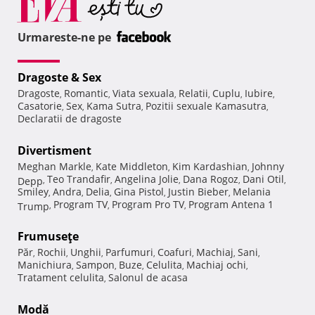
Urmareste-ne pe
Dragoste & Sex
Dragoste
Romantic
Viata sexuala
Relatii
Cuplu
Iubire
,
,
,
,
,
,
Casatorie
Sex
Kama Sutra
Pozitii sexuale Kamasutra
,
,
,
,
Declaratii de dragoste
Divertisment
Meghan Markle
Kate Middleton
Kim Kardashian
Johnny
,
,
,
Teo Trandafir
Angelina Jolie
Dana Rogoz
Dani Otil
Depp
,
,
,
,
,
Smiley
Andra
Delia
Gina Pistol
Justin Bieber
Melania
,
,
,
,
,
Program TV
Program Pro TV
Program Antena 1
Trump
,
,
,
Frumuseţe
Păr
Rochii
Unghii
Parfumuri
Coafuri
Machiaj
Sani
,
,
,
,
,
,
,
Manichiura
Sampon
Buze
Celulita
Machiaj ochi
,
,
,
,
,
Tratament celulita
Salonul de acasa
,
Modă