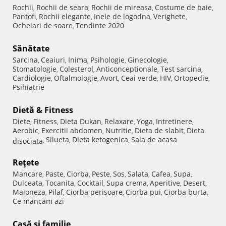
Rochii
Rochii de seara
Rochii de mireasa
Costume de baie
,
,
,
,
Pantofi
Rochii elegante
Inele de logodna
Verighete
,
,
,
,
Ochelari de soare
Tendinte 2020
,
Sănătate
Sarcina
Ceaiuri
Inima
Psihologie
Ginecologie
,
,
,
,
,
Stomatologie
Colesterol
Anticonceptionale
Test sarcina
,
,
,
,
Cardiologie
Oftalmologie
Avort
Ceai verde
HIV
Ortopedie
,
,
,
,
,
,
Psihiatrie
Dietă & Fitness
Diete
Fitness
Dieta Dukan
Relaxare
Yoga
Intretinere
,
,
,
,
,
,
Aerobic
Exercitii abdomen
Nutritie
Dieta de slabit
Dieta
,
,
,
,
Silueta
Dieta ketogenica
Sala de acasa
disociata
,
,
,
Reţete
Mancare
Paste
Ciorba
Peste
Sos
Salata
Cafea
Supa
,
,
,
,
,
,
,
,
Dulceata
Tocanita
Cocktail
Supa crema
Aperitive
Desert
,
,
,
,
,
,
Maioneza
Pilaf
Ciorba perisoare
Ciorba pui
Ciorba burta
,
,
,
,
,
Ce mancam azi
Casă şi familie