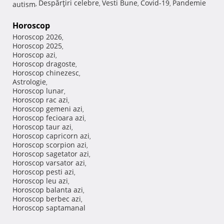
Despărţiri celebre
Vesti Bune
Covid-19
Pandemie
autism
,
,
,
,
Horoscop
Horoscop 2026
,
Horoscop 2025
,
Horoscop azi
,
Horoscop dragoste
,
Horoscop chinezesc
,
Astrologie
,
Horoscop lunar
,
Horoscop rac azi
,
Horoscop gemeni azi
,
Horoscop fecioara azi
,
Horoscop taur azi
,
Horoscop capricorn azi
,
Horoscop scorpion azi
,
Horoscop sagetator azi
,
Horoscop varsator azi
,
Horoscop pesti azi
,
Horoscop leu azi
,
Horoscop balanta azi
,
Horoscop berbec azi
,
Horoscop saptamanal