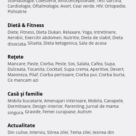
Stomatologie
Colesterol
Anticonceptionale
Test sarcina
,
,
,
,
Cardiologie
Oftalmologie
Avort
Ceai verde
HIV
Ortopedie
,
,
,
,
,
,
Psihiatrie
Dietă & Fitness
Diete
Fitness
Dieta Dukan
Relaxare
Yoga
Intretinere
,
,
,
,
,
,
Aerobic
Exercitii abdomen
Nutritie
Dieta de slabit
Dieta
,
,
,
,
Silueta
Dieta ketogenica
Sala de acasa
disociata
,
,
,
Reţete
Mancare
Paste
Ciorba
Peste
Sos
Salata
Cafea
Supa
,
,
,
,
,
,
,
,
Dulceata
Tocanita
Cocktail
Supa crema
Aperitive
Desert
,
,
,
,
,
,
Maioneza
Pilaf
Ciorba perisoare
Ciorba pui
Ciorba burta
,
,
,
,
,
Ce mancam azi
Casă şi familie
Mobila bucatarie
Amenajari interioare
Mobila
Canapele
,
,
,
,
Dormitoare
Design interior
Parenting
Jurnal de mama
,
,
,
Gravide
Femei curajoase
Autism
singura
,
,
,
Actualitate
Din culise
Interviu
Stirea zilei
Tema zilei
Iesirea din
,
,
,
,