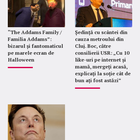
“The Addams Family /
Ședință cu scântei din
Familia Addams”:
cauza metroului din
bizarul și fantomaticul
Cluj. Boc, către
pe marele ecran de
consilierii USR: „Cu 10
Halloween
like-uri pe internet și
mamă, mergeți acasă,
explicați la soție cât de
bun ați fost astăzi”