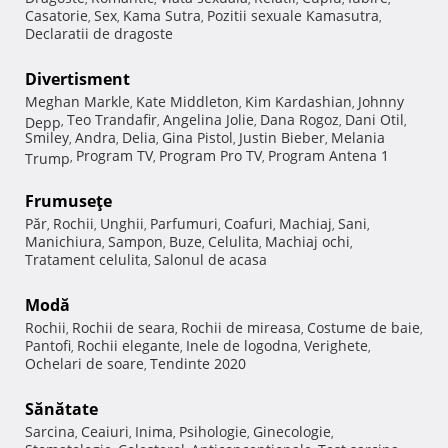
Casatorie
Sex
Kama Sutra
Pozitii sexuale Kamasutra
,
,
,
,
Declaratii de dragoste
Divertisment
Meghan Markle
Kate Middleton
Kim Kardashian
Johnny
,
,
,
Teo Trandafir
Angelina Jolie
Dana Rogoz
Dani Otil
Depp
,
,
,
,
,
Smiley
Andra
Delia
Gina Pistol
Justin Bieber
Melania
,
,
,
,
,
Program TV
Program Pro TV
Program Antena 1
Trump
,
,
,
Frumuseţe
Păr
Rochii
Unghii
Parfumuri
Coafuri
Machiaj
Sani
,
,
,
,
,
,
,
Manichiura
Sampon
Buze
Celulita
Machiaj ochi
,
,
,
,
,
Tratament celulita
Salonul de acasa
,
Modă
Rochii
Rochii de seara
Rochii de mireasa
Costume de baie
,
,
,
,
Pantofi
Rochii elegante
Inele de logodna
Verighete
,
,
,
,
Ochelari de soare
Tendinte 2020
,
Sănătate
Sarcina
Ceaiuri
Inima
Psihologie
Ginecologie
,
,
,
,
,