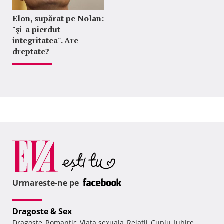
Elon, supărat pe Nolan:
"şi-a pierdut
integritatea". Are
dreptate?
Urmareste-ne pe
Dragoste & Sex
Dragoste
Romantic
Viata sexuala
Relatii
Cuplu
Iubire
,
,
,
,
,
,