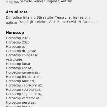
Gravide
Femei curajoase
Autism
singura
,
,
,
Actualitate
Din culise
Interviu
Stirea zilei
Tema zilei
Iesirea din
,
,
,
,
Despărţiri celebre
Vesti Bune
Covid-19
Pandemie
autism
,
,
,
,
Horoscop
Horoscop 2026
,
Horoscop 2025
,
Horoscop azi
,
Horoscop dragoste
,
Horoscop chinezesc
,
Astrologie
,
Horoscop lunar
,
Horoscop rac azi
,
Horoscop gemeni azi
,
Horoscop fecioara azi
,
Horoscop taur azi
,
Horoscop capricorn azi
,
Horoscop scorpion azi
,
Horoscop sagetator azi
,
Horoscop varsator azi
,
Horoscop pesti azi
,
Horoscop leu azi
,