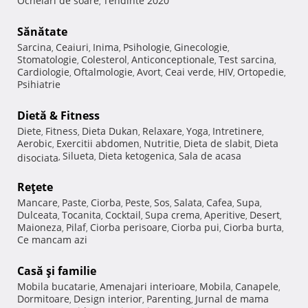
Ochelari de soare
Tendinte 2020
,
Sănătate
Sarcina
Ceaiuri
Inima
Psihologie
Ginecologie
,
,
,
,
,
Stomatologie
Colesterol
Anticonceptionale
Test sarcina
,
,
,
,
Cardiologie
Oftalmologie
Avort
Ceai verde
HIV
Ortopedie
,
,
,
,
,
,
Psihiatrie
Dietă & Fitness
Diete
Fitness
Dieta Dukan
Relaxare
Yoga
Intretinere
,
,
,
,
,
,
Aerobic
Exercitii abdomen
Nutritie
Dieta de slabit
Dieta
,
,
,
,
Silueta
Dieta ketogenica
Sala de acasa
disociata
,
,
,
Reţete
Mancare
Paste
Ciorba
Peste
Sos
Salata
Cafea
Supa
,
,
,
,
,
,
,
,
Dulceata
Tocanita
Cocktail
Supa crema
Aperitive
Desert
,
,
,
,
,
,
Maioneza
Pilaf
Ciorba perisoare
Ciorba pui
Ciorba burta
,
,
,
,
,
Ce mancam azi
Casă şi familie
Mobila bucatarie
Amenajari interioare
Mobila
Canapele
,
,
,
,
Dormitoare
Design interior
Parenting
Jurnal de mama
,
,
,