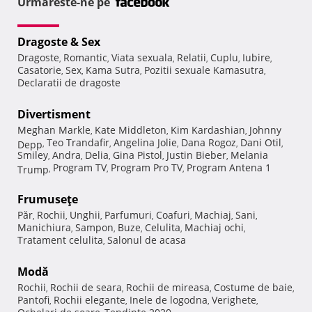
Urmareste-ne pe
Dragoste & Sex
Dragoste
Romantic
Viata sexuala
Relatii
Cuplu
Iubire
,
,
,
,
,
,
Casatorie
Sex
Kama Sutra
Pozitii sexuale Kamasutra
,
,
,
,
Declaratii de dragoste
Divertisment
Meghan Markle
Kate Middleton
Kim Kardashian
Johnny
,
,
,
Teo Trandafir
Angelina Jolie
Dana Rogoz
Dani Otil
Depp
,
,
,
,
,
Smiley
Andra
Delia
Gina Pistol
Justin Bieber
Melania
,
,
,
,
,
Program TV
Program Pro TV
Program Antena 1
Trump
,
,
,
Frumuseţe
Păr
Rochii
Unghii
Parfumuri
Coafuri
Machiaj
Sani
,
,
,
,
,
,
,
Manichiura
Sampon
Buze
Celulita
Machiaj ochi
,
,
,
,
,
Tratament celulita
Salonul de acasa
,
Modă
Rochii
Rochii de seara
Rochii de mireasa
Costume de baie
,
,
,
,
Pantofi
Rochii elegante
Inele de logodna
Verighete
,
,
,
,