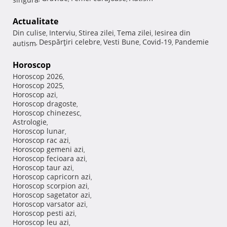
Actualitate
Din culise
Interviu
Stirea zilei
Tema zilei
Iesirea din
,
,
,
,
Despărţiri celebre
Vesti Bune
Covid-19
Pandemie
autism
,
,
,
,
Horoscop
Horoscop 2026
,
Horoscop 2025
,
Horoscop azi
,
Horoscop dragoste
,
Horoscop chinezesc
,
Astrologie
,
Horoscop lunar
,
Horoscop rac azi
,
Horoscop gemeni azi
,
Horoscop fecioara azi
,
Horoscop taur azi
,
Horoscop capricorn azi
,
Horoscop scorpion azi
,
Horoscop sagetator azi
,
Horoscop varsator azi
,
Horoscop pesti azi
,
Horoscop leu azi
,