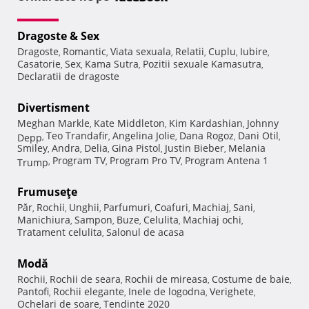
Dragoste & Sex
Dragoste
Romantic
Viata sexuala
Relatii
Cuplu
Iubire
,
,
,
,
,
,
Casatorie
Sex
Kama Sutra
Pozitii sexuale Kamasutra
,
,
,
,
Declaratii de dragoste
Divertisment
Meghan Markle
Kate Middleton
Kim Kardashian
Johnny
,
,
,
Teo Trandafir
Angelina Jolie
Dana Rogoz
Dani Otil
Depp
,
,
,
,
,
Smiley
Andra
Delia
Gina Pistol
Justin Bieber
Melania
,
,
,
,
,
Program TV
Program Pro TV
Program Antena 1
Trump
,
,
,
Frumuseţe
Păr
Rochii
Unghii
Parfumuri
Coafuri
Machiaj
Sani
,
,
,
,
,
,
,
Manichiura
Sampon
Buze
Celulita
Machiaj ochi
,
,
,
,
,
Tratament celulita
Salonul de acasa
,
Modă
Rochii
Rochii de seara
Rochii de mireasa
Costume de baie
,
,
,
,
Pantofi
Rochii elegante
Inele de logodna
Verighete
,
,
,
,
Ochelari de soare
Tendinte 2020
,