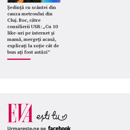
Ședință cu scântei din
cauza metroului din
Cluj. Boc, către
consilierii USR: „Cu 10
like-uri pe internet și
mamă, mergeți acasă,
explicați la soție cât de
bun ați fost astăzi”
Urmareste-ne pe