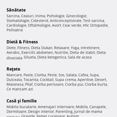
Sănătate
Sarcina
Ceaiuri
Inima
Psihologie
Ginecologie
,
,
,
,
,
Stomatologie
Colesterol
Anticonceptionale
Test sarcina
,
,
,
,
Cardiologie
Oftalmologie
Avort
Ceai verde
HIV
Ortopedie
,
,
,
,
,
,
Psihiatrie
Dietă & Fitness
Diete
Fitness
Dieta Dukan
Relaxare
Yoga
Intretinere
,
,
,
,
,
,
Aerobic
Exercitii abdomen
Nutritie
Dieta de slabit
Dieta
,
,
,
,
Silueta
Dieta ketogenica
Sala de acasa
disociata
,
,
,
Reţete
Mancare
Paste
Ciorba
Peste
Sos
Salata
Cafea
Supa
,
,
,
,
,
,
,
,
Dulceata
Tocanita
Cocktail
Supa crema
Aperitive
Desert
,
,
,
,
,
,
Maioneza
Pilaf
Ciorba perisoare
Ciorba pui
Ciorba burta
,
,
,
,
,
Ce mancam azi
Casă şi familie
Mobila bucatarie
Amenajari interioare
Mobila
Canapele
,
,
,
,
Dormitoare
Design interior
Parenting
Jurnal de mama
,
,
,
Gravide
Femei curajoase
Autism
singura
,
,
,