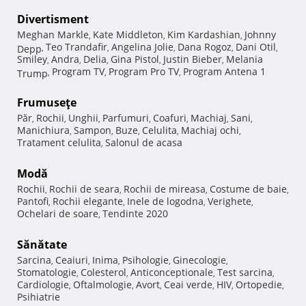
Divertisment
Meghan Markle
Kate Middleton
Kim Kardashian
Johnny
,
,
,
Teo Trandafir
Angelina Jolie
Dana Rogoz
Dani Otil
Depp
,
,
,
,
,
Smiley
Andra
Delia
Gina Pistol
Justin Bieber
Melania
,
,
,
,
,
Program TV
Program Pro TV
Program Antena 1
Trump
,
,
,
Frumuseţe
Păr
Rochii
Unghii
Parfumuri
Coafuri
Machiaj
Sani
,
,
,
,
,
,
,
Manichiura
Sampon
Buze
Celulita
Machiaj ochi
,
,
,
,
,
Tratament celulita
Salonul de acasa
,
Modă
Rochii
Rochii de seara
Rochii de mireasa
Costume de baie
,
,
,
,
Pantofi
Rochii elegante
Inele de logodna
Verighete
,
,
,
,
Ochelari de soare
Tendinte 2020
,
Sănătate
Sarcina
Ceaiuri
Inima
Psihologie
Ginecologie
,
,
,
,
,
Stomatologie
Colesterol
Anticonceptionale
Test sarcina
,
,
,
,
Cardiologie
Oftalmologie
Avort
Ceai verde
HIV
Ortopedie
,
,
,
,
,
,
Psihiatrie