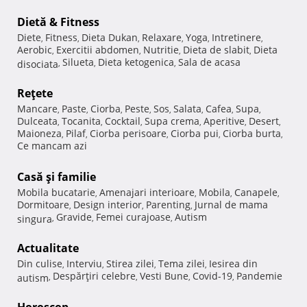
Dietă & Fitness
Diete
Fitness
Dieta Dukan
Relaxare
Yoga
Intretinere
,
,
,
,
,
,
Aerobic
Exercitii abdomen
Nutritie
Dieta de slabit
Dieta
,
,
,
,
Silueta
Dieta ketogenica
Sala de acasa
disociata
,
,
,
Reţete
Mancare
Paste
Ciorba
Peste
Sos
Salata
Cafea
Supa
,
,
,
,
,
,
,
,
Dulceata
Tocanita
Cocktail
Supa crema
Aperitive
Desert
,
,
,
,
,
,
Maioneza
Pilaf
Ciorba perisoare
Ciorba pui
Ciorba burta
,
,
,
,
,
Ce mancam azi
Casă şi familie
Mobila bucatarie
Amenajari interioare
Mobila
Canapele
,
,
,
,
Dormitoare
Design interior
Parenting
Jurnal de mama
,
,
,
Gravide
Femei curajoase
Autism
singura
,
,
,
Actualitate
Din culise
Interviu
Stirea zilei
Tema zilei
Iesirea din
,
,
,
,
Despărţiri celebre
Vesti Bune
Covid-19
Pandemie
autism
,
,
,
,