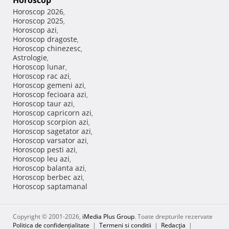
Horoscop
Horoscop 2026
,
Horoscop 2025
,
Horoscop azi
,
Horoscop dragoste
,
Horoscop chinezesc
,
Astrologie
,
Horoscop lunar
,
Horoscop rac azi
,
Horoscop gemeni azi
,
Horoscop fecioara azi
,
Horoscop taur azi
,
Horoscop capricorn azi
,
Horoscop scorpion azi
,
Horoscop sagetator azi
,
Horoscop varsator azi
,
Horoscop pesti azi
,
Horoscop leu azi
,
Horoscop balanta azi
,
Horoscop berbec azi
,
Horoscop saptamanal
Copyright © 2001-2026,
iMedia Plus Group
. Toate drepturile rezervate
Politica de confidențialitate
|
Termeni si conditii
|
Redacţia
|