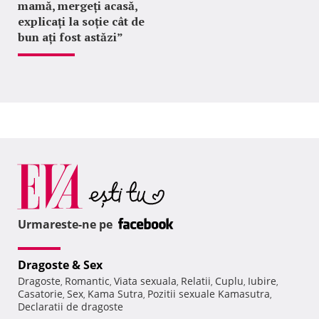
mamă, mergeți acasă,
explicați la soție cât de
bun ați fost astăzi”
Urmareste-ne pe
Dragoste & Sex
Dragoste
Romantic
Viata sexuala
Relatii
Cuplu
Iubire
,
,
,
,
,
,
Casatorie
Sex
Kama Sutra
Pozitii sexuale Kamasutra
,
,
,
,
Declaratii de dragoste