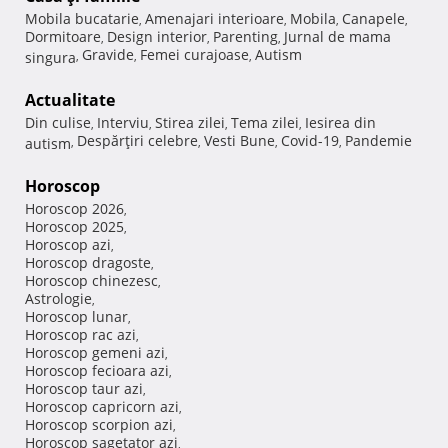
Mobila bucatarie
Amenajari interioare
Mobila
Canapele
,
,
,
,
Dormitoare
Design interior
Parenting
Jurnal de mama
,
,
,
Gravide
Femei curajoase
Autism
singura
,
,
,
Actualitate
Din culise
Interviu
Stirea zilei
Tema zilei
Iesirea din
,
,
,
,
Despărţiri celebre
Vesti Bune
Covid-19
Pandemie
autism
,
,
,
,
Horoscop
Horoscop 2026
,
Horoscop 2025
,
Horoscop azi
,
Horoscop dragoste
,
Horoscop chinezesc
,
Astrologie
,
Horoscop lunar
,
Horoscop rac azi
,
Horoscop gemeni azi
,
Horoscop fecioara azi
,
Horoscop taur azi
,
Horoscop capricorn azi
,
Horoscop scorpion azi
,
Horoscop sagetator azi
,