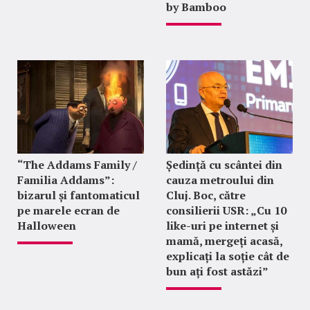
by Bamboo
“The Addams Family /
Ședință cu scântei din
Familia Addams”:
cauza metroului din
bizarul și fantomaticul
Cluj. Boc, către
pe marele ecran de
consilierii USR: „Cu 10
Halloween
like-uri pe internet și
mamă, mergeți acasă,
explicați la soție cât de
bun ați fost astăzi”