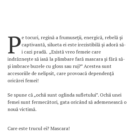
P
e tocuri, regină a frumuseţii, energică, rebelă şi
captivantă, silueta ei este irezistibilă şi adoră să-
i cazi pradă. „Există vreo femeie care
indrăzneşte să iasă la plimbare fară mascara şi fără să-
şi imbrace buzele cu gloss sau ruj?” Acestea sunt
accesoriile de nelipsit, care provoacă dependenţă
oricărei femei!
Se spune că „ochii sunt oglinda sufletului”. Ochii unei
femei sunt fermecători, gata oricând să ademenească o
nouă victimă.
Care este trucul ei? Mascara!