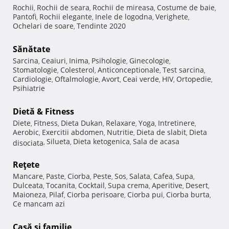
Rochii
Rochii de seara
Rochii de mireasa
Costume de baie
,
,
,
,
Pantofi
Rochii elegante
Inele de logodna
Verighete
,
,
,
,
Ochelari de soare
Tendinte 2020
,
Sănătate
Sarcina
Ceaiuri
Inima
Psihologie
Ginecologie
,
,
,
,
,
Stomatologie
Colesterol
Anticonceptionale
Test sarcina
,
,
,
,
Cardiologie
Oftalmologie
Avort
Ceai verde
HIV
Ortopedie
,
,
,
,
,
,
Psihiatrie
Dietă & Fitness
Diete
Fitness
Dieta Dukan
Relaxare
Yoga
Intretinere
,
,
,
,
,
,
Aerobic
Exercitii abdomen
Nutritie
Dieta de slabit
Dieta
,
,
,
,
Silueta
Dieta ketogenica
Sala de acasa
disociata
,
,
,
Reţete
Mancare
Paste
Ciorba
Peste
Sos
Salata
Cafea
Supa
,
,
,
,
,
,
,
,
Dulceata
Tocanita
Cocktail
Supa crema
Aperitive
Desert
,
,
,
,
,
,
Maioneza
Pilaf
Ciorba perisoare
Ciorba pui
Ciorba burta
,
,
,
,
,
Ce mancam azi
Casă şi familie