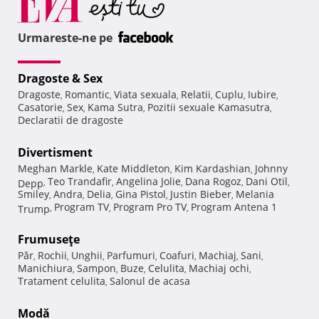
Urmareste-ne pe
Dragoste & Sex
Dragoste
Romantic
Viata sexuala
Relatii
Cuplu
Iubire
,
,
,
,
,
,
Casatorie
Sex
Kama Sutra
Pozitii sexuale Kamasutra
,
,
,
,
Declaratii de dragoste
Divertisment
Meghan Markle
Kate Middleton
Kim Kardashian
Johnny
,
,
,
Teo Trandafir
Angelina Jolie
Dana Rogoz
Dani Otil
Depp
,
,
,
,
,
Smiley
Andra
Delia
Gina Pistol
Justin Bieber
Melania
,
,
,
,
,
Program TV
Program Pro TV
Program Antena 1
Trump
,
,
,
Frumuseţe
Păr
Rochii
Unghii
Parfumuri
Coafuri
Machiaj
Sani
,
,
,
,
,
,
,
Manichiura
Sampon
Buze
Celulita
Machiaj ochi
,
,
,
,
,
Tratament celulita
Salonul de acasa
,
Modă