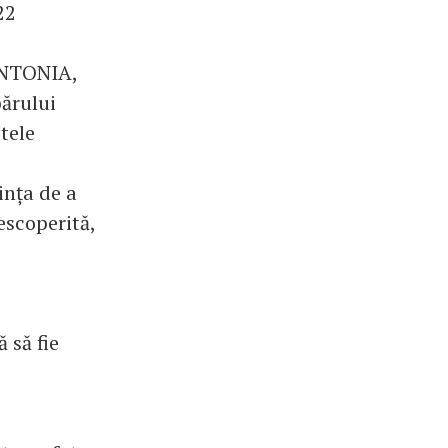
22
 ANTONIA,
părului
tele
ința de a
escoperită,
 să fie