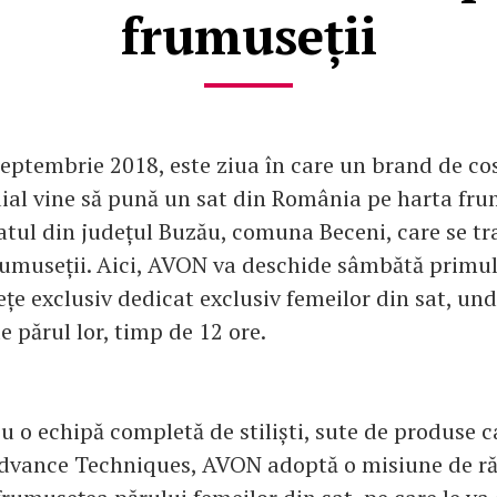
frumuseții
eptembrie 2018, este ziua în care un brand de co
l vine să pună un sat din România pe harta frum
satul din județul Buzău, comuna Beceni, care se t
rumuseții. Aici, AVON va deschide sâmbătă primul
țe exclusiv dedicat exclusiv femeilor din sat, un
de părul lor, timp de 12 ore.
cu o echipă completă de stiliști, sute de produse 
dvance Techniques, AVON adoptă o misiune de răsf