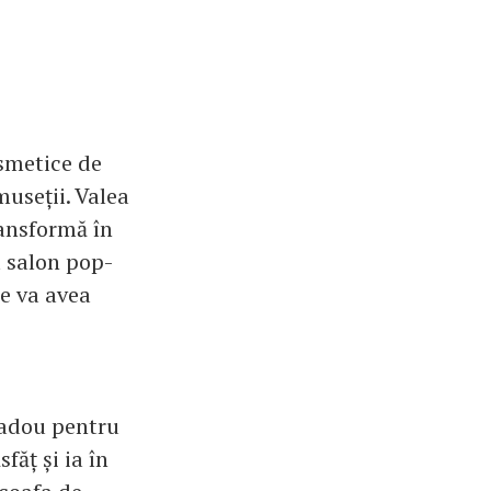
smetice de
useții. Valea
ransformă în
 salon pop-
de va avea
cadou pentru
ăț și ia în