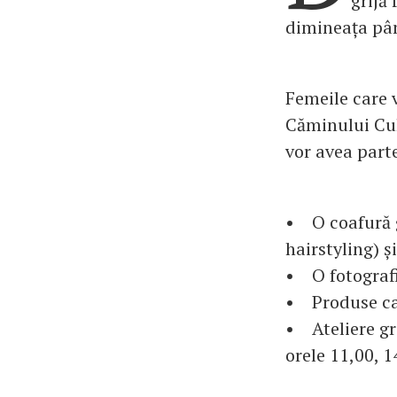
grijă
dimineața pân
Femeile care v
Căminului Cul
vor avea part
• O coafură g
hairstyling) ș
• O fotografie
• Produse ca
• Ateliere gra
orele 11,00, 1