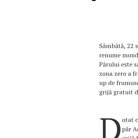
Sâmbătă, 22 s
renume mondia
Părului este 
zona zero a f
up de frumuse
grijă gratuit 
D
otat 
păr A