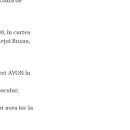
 coafa de
0, în curtea
dețul Buzau,
pert AVON în
locului;
r avea loc la