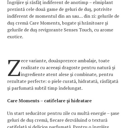
Îngrijire şi răsfăţ indiferent de anotimp – elmiplant
prezintă cele două game de geluri de duş, potrivite
indiferent de momentul din an sau… din zi: gelurile de
duş cremă Care Moments, bogate şi hrănitoare şi
gelurile de duş revigorante Senses Touch, cu arome
exotice.
Z
ece variante, douăsprezece ambalaje, toate
realizate cu aceeaşi dragoste pentru natură şi
ingrediente atent alese şi combinate, pentru
rezultate perfecte: o piele curată, hidratată, răsfăţată
şi parfumată subtil timp îndelungat.
Care Moments – catifelare şi hidratare
Un start seducător pentru zile cu multă energie – şase
geluri de duş cremă, fiecare dezvăluind o textură
catifelată şi delicios parfumată. Pentru o îngrijire