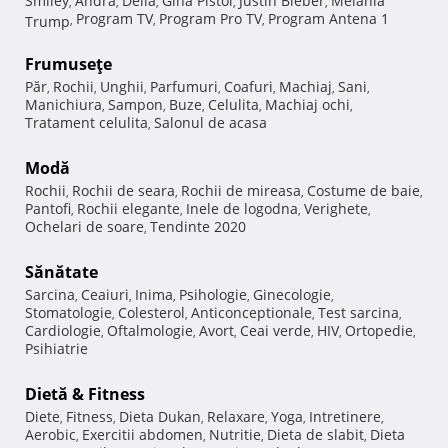
Smiley
Andra
Delia
Gina Pistol
Justin Bieber
Melania
,
,
,
,
,
Program TV
Program Pro TV
Program Antena 1
Trump
,
,
,
Frumuseţe
Păr
Rochii
Unghii
Parfumuri
Coafuri
Machiaj
Sani
,
,
,
,
,
,
,
Manichiura
Sampon
Buze
Celulita
Machiaj ochi
,
,
,
,
,
Tratament celulita
Salonul de acasa
,
Modă
Rochii
Rochii de seara
Rochii de mireasa
Costume de baie
,
,
,
,
Pantofi
Rochii elegante
Inele de logodna
Verighete
,
,
,
,
Ochelari de soare
Tendinte 2020
,
Sănătate
Sarcina
Ceaiuri
Inima
Psihologie
Ginecologie
,
,
,
,
,
Stomatologie
Colesterol
Anticonceptionale
Test sarcina
,
,
,
,
Cardiologie
Oftalmologie
Avort
Ceai verde
HIV
Ortopedie
,
,
,
,
,
,
Psihiatrie
Dietă & Fitness
Diete
Fitness
Dieta Dukan
Relaxare
Yoga
Intretinere
,
,
,
,
,
,
Aerobic
Exercitii abdomen
Nutritie
Dieta de slabit
Dieta
,
,
,
,