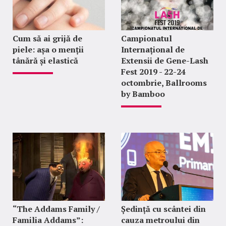
Cum să ai grijă de
Campionatul
piele: așa o menții
Internațional de
tânără și elastică
Extensii de Gene-Lash
Fest 2019 - 22-24
octombrie, Ballrooms
by Bamboo
“The Addams Family /
Ședință cu scântei din
Familia Addams”:
cauza metroului din