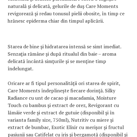
naturală şi delicată, gelurile de duş Care Moments
revigorează şi redau tonusul pielii obosite, în timp ce
hrănesc epiderma chiar din timpul aplicării.
Starea de bine şi hidratarea intensă se simt imediat.
Senzaţia rămâne şi după ritualul din baie – aroma
delicată încântă simţurile şi se menţine timp
îndelungat.
Oricare ar fi tipul personalităţii ori starea de spirit,
Care Moments îndeplineşte fiecare dorinţă. Silky
Radiance cu unt de cacao şi macadamia, Moisture
Touch cu bambus şi extract de orez, Revigorant cu
lămâie verde şi extract de gutuie (disponibil şi în
varianta family size, 750ml), Nutritiv cu miere şi
extract de bumbac, Exotic Elixir cu merişor şi fructul
pasiunii sau Catifelat cu iris şi bergamotă (disponibil şi