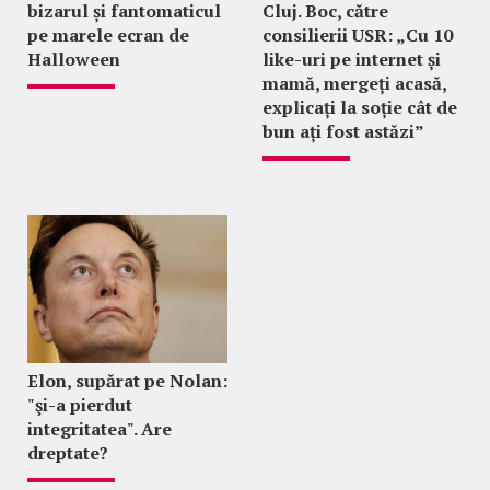
bizarul și fantomaticul
Cluj. Boc, către
pe marele ecran de
consilierii USR: „Cu 10
Halloween
like-uri pe internet și
mamă, mergeți acasă,
explicați la soție cât de
bun ați fost astăzi”
Elon, supărat pe Nolan:
"şi-a pierdut
integritatea". Are
dreptate?