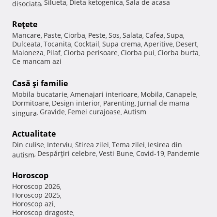
Silueta
Dieta ketogenica
Sala de acasa
disociata
,
,
,
Reţete
Mancare
Paste
Ciorba
Peste
Sos
Salata
Cafea
Supa
,
,
,
,
,
,
,
,
Dulceata
Tocanita
Cocktail
Supa crema
Aperitive
Desert
,
,
,
,
,
,
Maioneza
Pilaf
Ciorba perisoare
Ciorba pui
Ciorba burta
,
,
,
,
,
Ce mancam azi
Casă şi familie
Mobila bucatarie
Amenajari interioare
Mobila
Canapele
,
,
,
,
Dormitoare
Design interior
Parenting
Jurnal de mama
,
,
,
Gravide
Femei curajoase
Autism
singura
,
,
,
Actualitate
Din culise
Interviu
Stirea zilei
Tema zilei
Iesirea din
,
,
,
,
Despărţiri celebre
Vesti Bune
Covid-19
Pandemie
autism
,
,
,
,
Horoscop
Horoscop 2026
,
Horoscop 2025
,
Horoscop azi
,
Horoscop dragoste
,