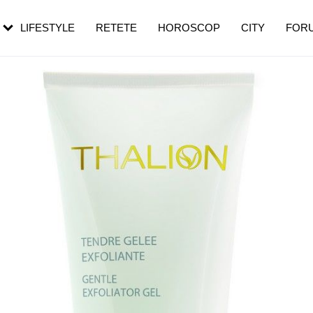
rezești mai des
Cât durează, cum te pregătești și cât
i în vârstă
de dureroasă este investigația
LIFESTYLE
RETETE
HOROSCOP
CITY
FOR