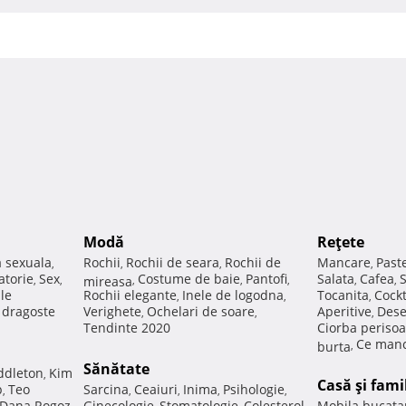
Modă
Reţete
a sexuala
Rochii
Rochii de seara
Rochii de
Mancare
Past
,
,
,
,
atorie
Sex
Costume de baie
Pantofi
Salata
Cafea
,
,
mireasa
,
,
,
,
,
ale
Rochii elegante
Inele de logodna
Tocanita
Cockt
,
,
,
e dragoste
Verighete
Ochelari de soare
Aperitive
Dese
,
,
,
Tendinte 2020
Ciorba perisoa
Ce manc
burta
,
Sănătate
ddleton
Kim
,
Casă şi fami
p
Teo
Sarcina
Ceaiuri
Inima
Psihologie
,
,
,
,
,
Dana Rogoz
Ginecologie
Stomatologie
Colesterol
Mobila bucata