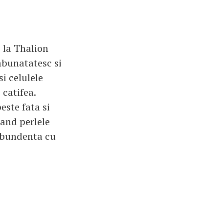
e la Thalion
mbunatatesc si
i celulele
 catifea.
este fata si
cand perlele
 abundenta cu