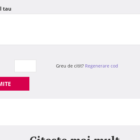
l tau
Greu de citit?
Regenerare cod
MITE