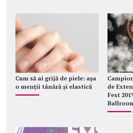
Cum să ai grijă de piele: așa
Campion
o menții tânără și elastică
de Exten
Fest 201
Ballroo