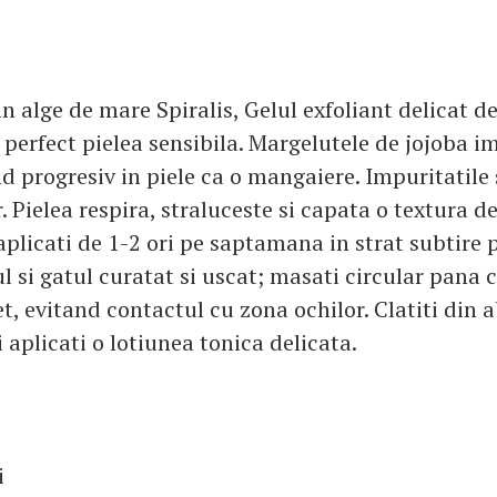
in alge de mare Spiralis, Gelul exfoliant delicat d
 perfect pielea sensibila. Margelutele de jojoba i
d progresiv in piele ca o mangaiere. Impuritatile s
 Pielea respira, straluceste si capata o textura de
aplicati de 1-2 ori pe saptamana in strat subtire p
l si gatul curatat si uscat; masati circular pana 
t, evitand contactul cu zona ochilor. Clatiti din
 aplicati o lotiunea tonica delicata.
i