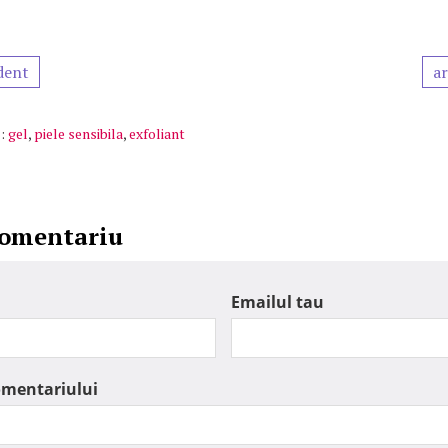
dent
ar
:
gel
,
piele sensibila
,
exfoliant
comentariu
Emailul tau
omentariului