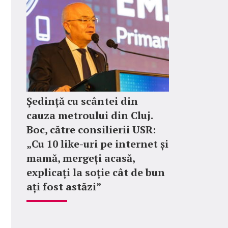
Ședință cu scântei din
cauza metroului din Cluj.
Boc, către consilierii USR:
„Cu 10 like-uri pe internet și
mamă, mergeți acasă,
explicați la soție cât de bun
ați fost astăzi”