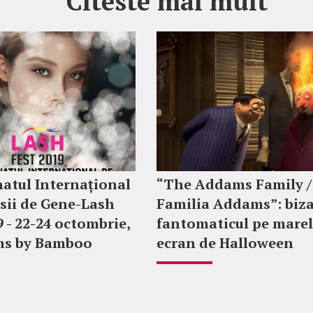
Citeste mai mult
atul Internațional
“The Addams Family /
sii de Gene-Lash
Familia Addams”: biza
9 - 22-24 octombrie,
fantomaticul pe mare
ms by Bamboo
ecran de Halloween