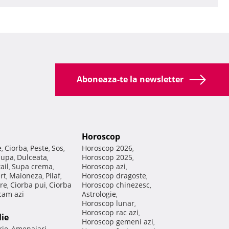
Aboneaza-te la newsletter
Horoscop
e
Ciorba
Peste
Sos
Horoscop 2026
,
,
,
,
,
Supa
Dulceata
Horoscop 2025
,
,
,
ail
Supa crema
Horoscop azi
,
,
,
rt
Maioneza
Pilaf
Horoscop dragoste
,
,
,
,
re
Ciorba pui
Ciorba
Horoscop chinezesc
,
,
,
am azi
Astrologie
,
Horoscop lunar
,
Horoscop rac azi
,
lie
Horoscop gemeni azi
,
rie
Amenajari