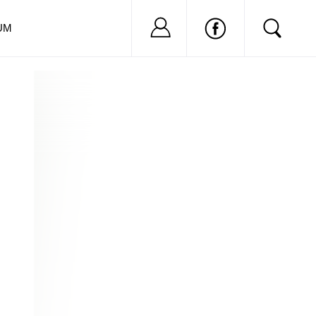
Nu ai cont?
Inregistreaza-
UM