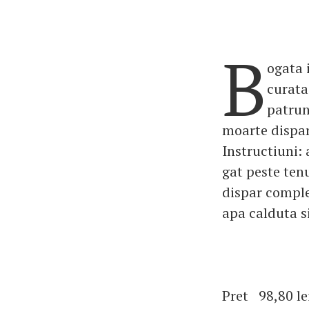
B
ogata 
curata
patrun
moarte dispar.
Instructiuni: 
gat peste tenu
dispar comple
apa calduta si
Pret 98,80 le