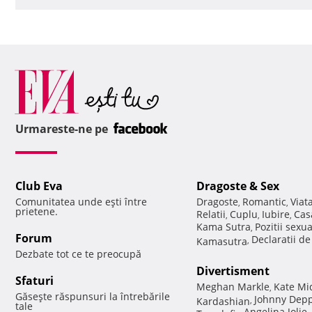
Urmareste-ne pe
Club Eva
Dragoste & Sex
Comunitatea unde eşti între
Dragoste
Romantic
Viat
,
,
prietene.
Relatii
Cuplu
Iubire
Cas
,
,
,
Kama Sutra
Pozitii sexu
,
Forum
Declaratii d
Kamasutra
,
Dezbate tot ce te preocupă
Divertisment
Sfaturi
Meghan Markle
Kate Mi
,
Găseşte răspunsuri la întrebările
Johnny Dep
Kardashian
,
tale
Angelina Jolie