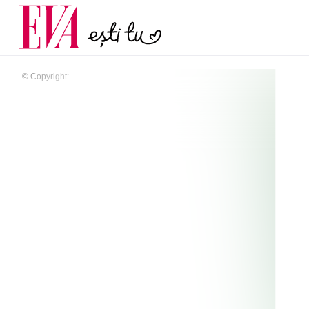
și 60 de ani. De ce te t
Carieră
pe măsură ce înaintez
Actualitate
© Copyright: