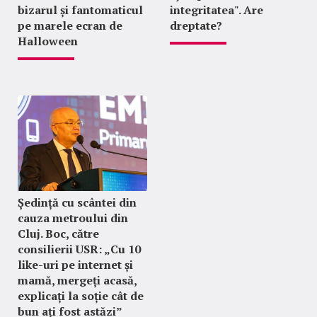
bizarul și fantomaticul
integritatea". Are
pe marele ecran de
dreptate?
Halloween
Ședință cu scântei din
cauza metroului din
Cluj. Boc, către
consilierii USR: „Cu 10
like-uri pe internet și
mamă, mergeți acasă,
explicați la soție cât de
bun ați fost astăzi”