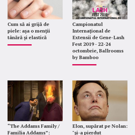
Cum să ai grijă de
Campionatul
piele: așa o menții
Internațional de
tânără și elastică
Extensii de Gene-Lash
Fest 2019 - 22-24
octombrie, Ballrooms
by Bamboo
“The Addams Family /
Elon, supărat pe Nolan:
Familia Addams”:
"şi-a pierdut