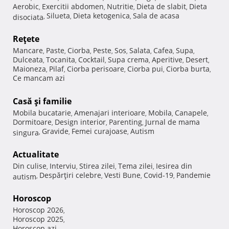
Aerobic
Exercitii abdomen
Nutritie
Dieta de slabit
Dieta
,
,
,
,
Silueta
Dieta ketogenica
Sala de acasa
disociata
,
,
,
Reţete
Mancare
Paste
Ciorba
Peste
Sos
Salata
Cafea
Supa
,
,
,
,
,
,
,
,
Dulceata
Tocanita
Cocktail
Supa crema
Aperitive
Desert
,
,
,
,
,
,
Maioneza
Pilaf
Ciorba perisoare
Ciorba pui
Ciorba burta
,
,
,
,
,
Ce mancam azi
Casă şi familie
Mobila bucatarie
Amenajari interioare
Mobila
Canapele
,
,
,
,
Dormitoare
Design interior
Parenting
Jurnal de mama
,
,
,
Gravide
Femei curajoase
Autism
singura
,
,
,
Actualitate
Din culise
Interviu
Stirea zilei
Tema zilei
Iesirea din
,
,
,
,
Despărţiri celebre
Vesti Bune
Covid-19
Pandemie
autism
,
,
,
,
Horoscop
Horoscop 2026
,
Horoscop 2025
,
Horoscop azi
,