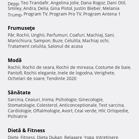
Teo Trandafir
Angelina Jolie
Dana Rogoz
Dani Otil
Depp
,
,
,
,
,
Smiley
Andra
Delia
Gina Pistol
Justin Bieber
Melania
,
,
,
,
,
Program TV
Program Pro TV
Program Antena 1
Trump
,
,
,
Frumuseţe
Păr
Rochii
Unghii
Parfumuri
Coafuri
Machiaj
Sani
,
,
,
,
,
,
,
Manichiura
Sampon
Buze
Celulita
Machiaj ochi
,
,
,
,
,
Tratament celulita
Salonul de acasa
,
Modă
Rochii
Rochii de seara
Rochii de mireasa
Costume de baie
,
,
,
,
Pantofi
Rochii elegante
Inele de logodna
Verighete
,
,
,
,
Ochelari de soare
Tendinte 2020
,
Sănătate
Sarcina
Ceaiuri
Inima
Psihologie
Ginecologie
,
,
,
,
,
Stomatologie
Colesterol
Anticonceptionale
Test sarcina
,
,
,
,
Cardiologie
Oftalmologie
Avort
Ceai verde
HIV
Ortopedie
,
,
,
,
,
,
Psihiatrie
Dietă & Fitness
Diete
Fitness
Dieta Dukan
Relaxare
Yoga
Intretinere
,
,
,
,
,
,