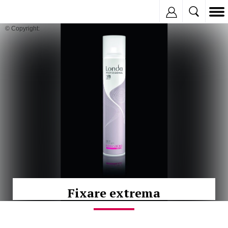
Inregistreaza
© Copyright:
Fixare extrema