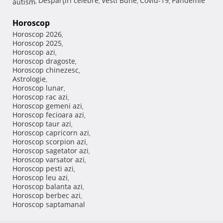
Despărţiri celebre
Vesti Bune
Covid-19
Pandemie
autism
,
,
,
,
Horoscop
Horoscop 2026
,
Horoscop 2025
,
Horoscop azi
,
Horoscop dragoste
,
Horoscop chinezesc
,
Astrologie
,
Horoscop lunar
,
Horoscop rac azi
,
Horoscop gemeni azi
,
Horoscop fecioara azi
,
Horoscop taur azi
,
Horoscop capricorn azi
,
Horoscop scorpion azi
,
Horoscop sagetator azi
,
Horoscop varsator azi
,
Horoscop pesti azi
,
Horoscop leu azi
,
Horoscop balanta azi
,
Horoscop berbec azi
,
Horoscop saptamanal