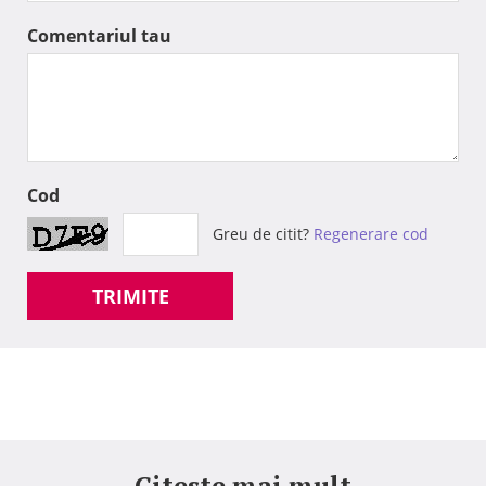
Comentariul tau
Cod
Greu de citit?
Regenerare cod
TRIMITE
Citeste mai mult