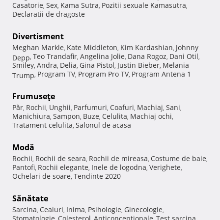
Casatorie
Sex
Kama Sutra
Pozitii sexuale Kamasutra
,
,
,
,
Declaratii de dragoste
Divertisment
Meghan Markle
Kate Middleton
Kim Kardashian
Johnny
,
,
,
Teo Trandafir
Angelina Jolie
Dana Rogoz
Dani Otil
Depp
,
,
,
,
,
Smiley
Andra
Delia
Gina Pistol
Justin Bieber
Melania
,
,
,
,
,
Program TV
Program Pro TV
Program Antena 1
Trump
,
,
,
Frumuseţe
Păr
Rochii
Unghii
Parfumuri
Coafuri
Machiaj
Sani
,
,
,
,
,
,
,
Manichiura
Sampon
Buze
Celulita
Machiaj ochi
,
,
,
,
,
Tratament celulita
Salonul de acasa
,
Modă
Rochii
Rochii de seara
Rochii de mireasa
Costume de baie
,
,
,
,
Pantofi
Rochii elegante
Inele de logodna
Verighete
,
,
,
,
Ochelari de soare
Tendinte 2020
,
Sănătate
Sarcina
Ceaiuri
Inima
Psihologie
Ginecologie
,
,
,
,
,
Stomatologie
Colesterol
Anticonceptionale
Test sarcina
,
,
,
,