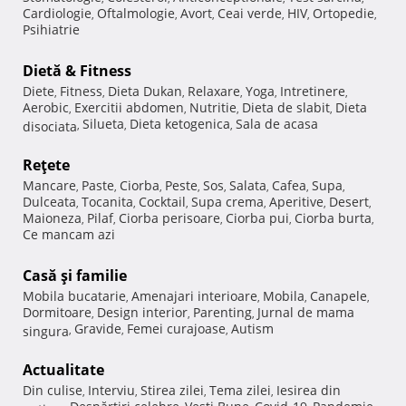
Cardiologie
Oftalmologie
Avort
Ceai verde
HIV
Ortopedie
,
,
,
,
,
,
Psihiatrie
Dietă & Fitness
Diete
Fitness
Dieta Dukan
Relaxare
Yoga
Intretinere
,
,
,
,
,
,
Aerobic
Exercitii abdomen
Nutritie
Dieta de slabit
Dieta
,
,
,
,
Silueta
Dieta ketogenica
Sala de acasa
disociata
,
,
,
Reţete
Mancare
Paste
Ciorba
Peste
Sos
Salata
Cafea
Supa
,
,
,
,
,
,
,
,
Dulceata
Tocanita
Cocktail
Supa crema
Aperitive
Desert
,
,
,
,
,
,
Maioneza
Pilaf
Ciorba perisoare
Ciorba pui
Ciorba burta
,
,
,
,
,
Ce mancam azi
Casă şi familie
Mobila bucatarie
Amenajari interioare
Mobila
Canapele
,
,
,
,
Dormitoare
Design interior
Parenting
Jurnal de mama
,
,
,
Gravide
Femei curajoase
Autism
singura
,
,
,
Actualitate
Din culise
Interviu
Stirea zilei
Tema zilei
Iesirea din
,
,
,
,