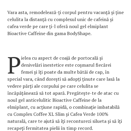
Vara asta, remodelează-ți corpul pentru vacanță și ține
celulita la distanță cu complexul unic de cafeină și
cafea verde pe care ți-l oferă noul gel elmiplant
Bioactive Caffeine din gama BodyShape.
P
ielea cu aspect de coajă de portocală și
denivelări inestetice este coșmarul fiecărei
femei și îți poate da multe bătăi de cap, în
special vara, când dorești să adopți ținute care lasă la
vedere părți ale corpului pe care celulita se
încăpățânează să tot apară. Pregătește-te de atac cu
noul gel anticelulitic Bioactive Caffeine de la
elmiplant, cu acțiune rapidă, o combinație imbatabilă
cu Complex Coffee XL Slim și Cafea Verde 100%
naturală, care te ajută să îți reconturezi silueta și să îți
recapeți fermitatea pielii în timp record.