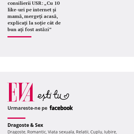
consilierii USR: „Cu 10
like-uri pe internet și
mamă, mergeți acasă,
explicați la soție cât de
bun ați fost astăzi”
Urmareste-ne pe
Dragoste & Sex
Dragoste
Romantic
Viata sexuala
Relatii
Cuplu
Iubire
,
,
,
,
,
,