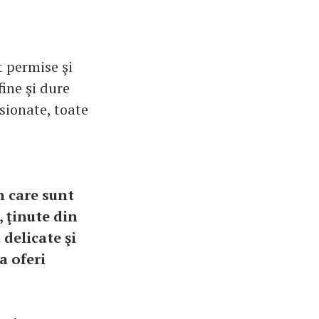
t permise şi
fine şi dure
sionate, toate
n care sunt
, ţinute din
 delicate şi
a oferi