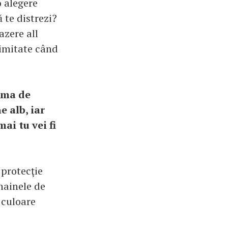
o alegere
ă te distrezi?
azere all
limitate când
gama de
 alb, iar
i tu vei fi
protecţie
hainele de
 culoare