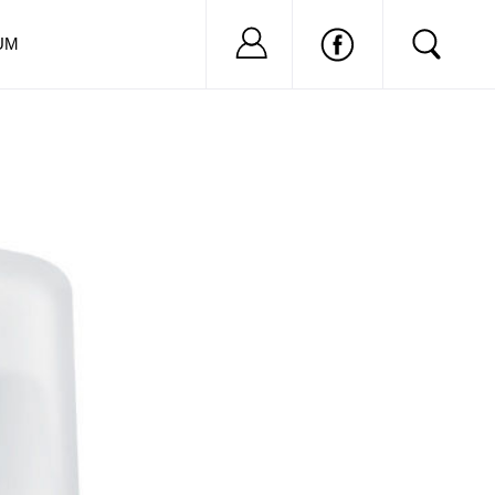
Nu ai cont?
Inregistreaza-
UM