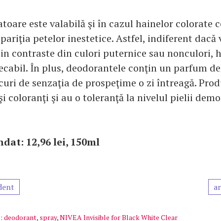
oare este valabilă şi în cazul hainelor colorate ce
pariţia petelor inestetice. Astfel, indiferent dacă 
in contraste din culori puternice sau nonculori, h
ecabil. În plus, deodorantele conţin un parfum del
curi de senzaţia de prospeţime o zi întreagă. Pro
şi coloranţi şi au o toleranţă la nivelul pielii dem
.
dat: 12,96 lei, 150ml
dent
ar
:
deodorant
,
spray
,
NIVEA Invisible for Black White Clear