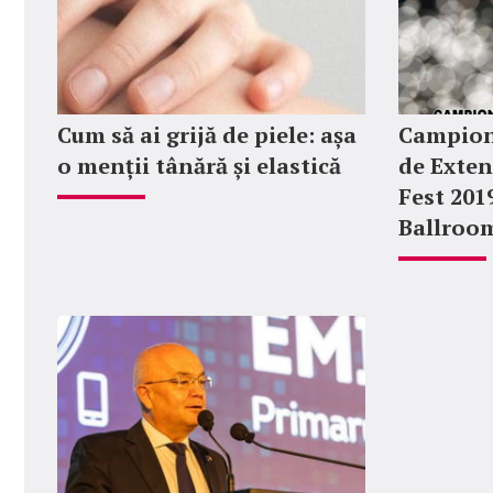
Cum să ai grijă de piele: așa
Campion
o menții tânără și elastică
de Exten
Fest 201
Ballroo