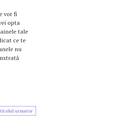
 vor fi
vei opta
ainele tale
icat ce te
dusele nu
onstrată
ticolul urmator