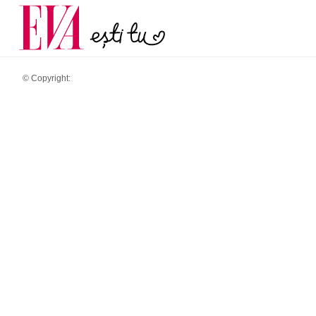
și 60 de ani. De ce te t
Carieră
pe măsură ce înaintez
Actualitate
© Copyright: