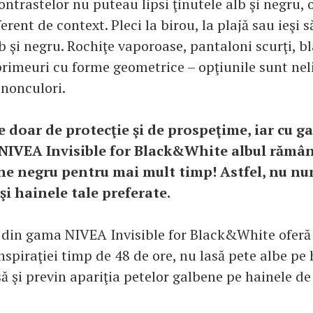
ontrastelor nu puteau lipsi ţinutele alb şi negru, 
erent de context. Pleci la birou, la plajă sau ieşi s
 şi negru. Rochiţe vaporoase, pantaloni scurţi, bl
rimeuri cu forme geometrice – opţiunile sunt ne
 nonculori.
e doar de protecţie şi de prospeţime, iar cu 
IVEA Invisible for Black&White albul rămâne
e negru pentru mai mult timp! Astfel, nu numa
 şi hainele tale preferate.
din gama NIVEA Invisible for Black&White oferă 
spiraţiei timp de 48 de ore, nu lasă pete albe pe 
ă şi previn apariţia petelor galbene pe hainele de