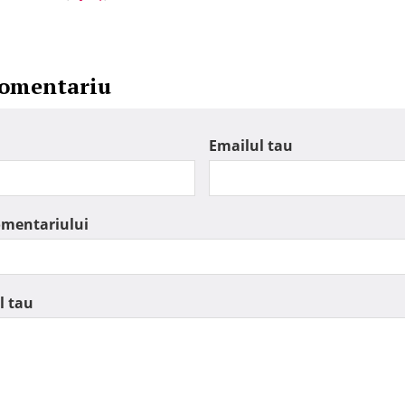
comentariu
Emailul tau
omentariului
l tau