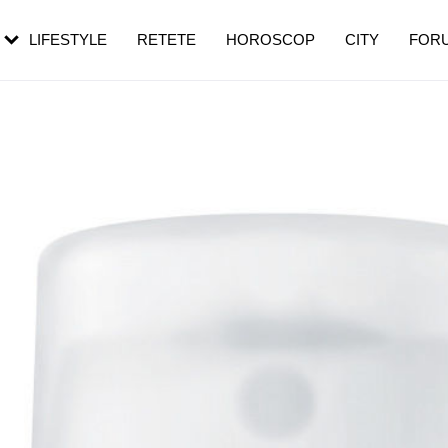
rezești mai des
Cât durează, cum te pregătești și cât
i în vârstă
de dureroasă este investigația
LIFESTYLE
RETETE
HOROSCOP
CITY
FOR