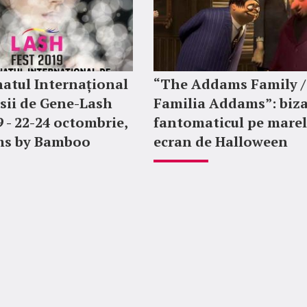
atul Internațional
“The Addams Family /
sii de Gene-Lash
Familia Addams”: biza
9 - 22-24 octombrie,
fantomaticul pe mare
ms by Bamboo
ecran de Halloween