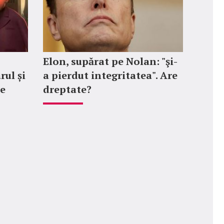
Elon, supărat pe Nolan: "şi-
rul și
a pierdut integritatea". Are
le
dreptate?