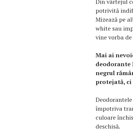
Din vârtejul c
potrivită indif
Mizează pe alb
white sau imp
vine vorba de
Mai ai nevoi
deodorante N
negrul rămân
protejată, ci
Deodorantele 
împotriva tran
culoare închis
deschisă.