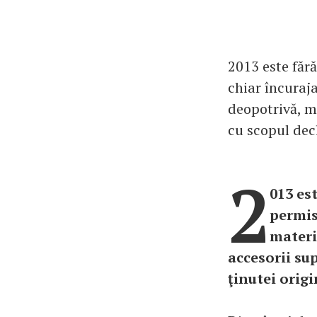
2013 este fără
chiar încuraja
deopotrivă, mi
cu scopul decl
2
013 es
permis
materia
accesorii su
ţinutei origi