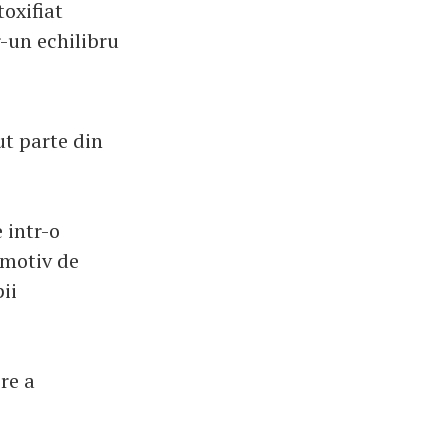
oxifiat
r-un echilibru
ut parte din
 intr-o
 motiv de
ii
re a