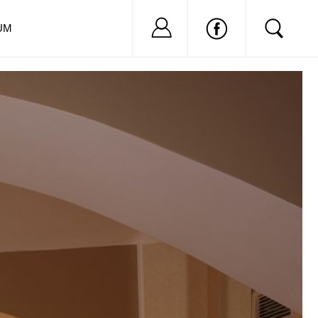
Nu ai cont?
Inregistreaza-
UM