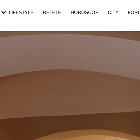
rebui să mergi
și 60 de ani. De ce te trezești mai des
pe măsură ce înaintezi în vârstă
LIFESTYLE
RETETE
HOROSCOP
CITY
FOR