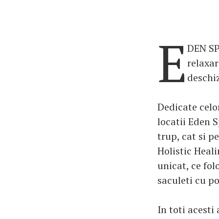
E
DEN SP
relaxar
deschi
Dedicate celor
locatii Eden S
trup, cat si p
Holistic Heal
unicat, ce fo
saculeti cu po
In toti acest