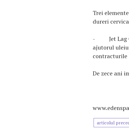
Trei elemente
dureri cervica
- Jet Lag Cu
ajutorul uleiu
contracturile
De zece ani i
www.edenspa
articolul prece