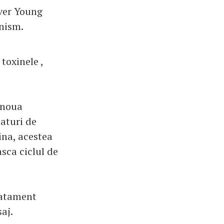
ver Young
anism.
toxinele ,
 noua
laturi de
ina, acestea
sca ciclul de
ratament
aj.