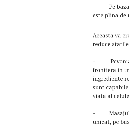
- Pe baza de
este plina de
Aceasta va cr
reduce starile
- Pevonia St
frontiera in 
ingrediente r
sunt capabile 
viata al celule
- Masajul te
unicat, pe ba