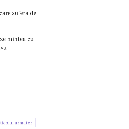
care sufera de
eze mintea cu
lva
ticolul urmator