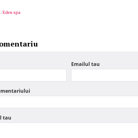
:
Eden spa
comentariu
Emailul tau
omentariului
l tau