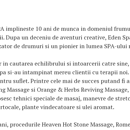
A implineste 10 ani de munca in domeniul frumuse
ii. Dupa un deceniu de aventuri creative, Eden Sp
zator de drumuri si un pionier in lumea SPA-ului
 in cautarea echilibrului si intoarcerii catre sine
pa si-au intampinat mereu clientii cu terapii noi
entru suflet. Printre cele mai de succes putand fi 
ing Massage si Orange & Herbs Reviving Massage,
losesc tehnici speciale de masaj, manevre de stret
rtocale, plante vindecatoare si ulei aromat.
i ani, procedurile Heaven Hot Stone Massage, Rom