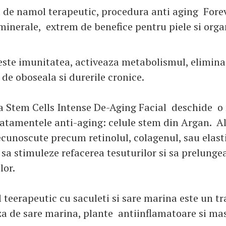
 namol terapeutic, procedura anti aging Fore
 minerale, extrem de benefice pentru piele si org
este imunitatea, activeaza metabolismul, elimina 
 de oboseala si durerile cronice.
em Cells Intense De-Aging Facial deschide o
tratamentele anti-aging: celule stem din Argan. A
ecunoscute precum retinolul, colagenul, sau elast
sa stimuleze refacerea tesuturilor si sa prelungea
lor.
erapeutic cu saculeti si sare marina este un t
za de sare marina, plante antiinflamatoare si mas