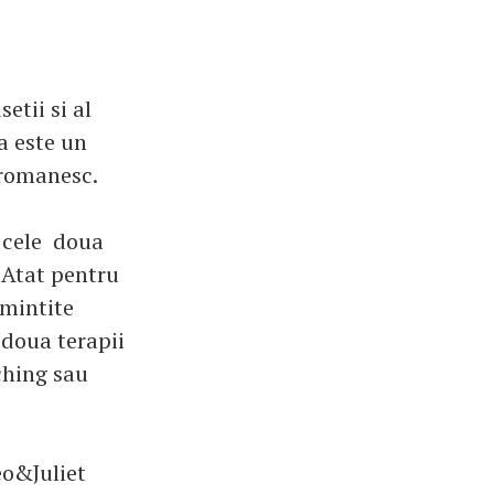
tii si al
a este un
 romanesc.
, cele doua
. Atat pentru
amintite
 doua terapii
ching sau
eo&Juliet