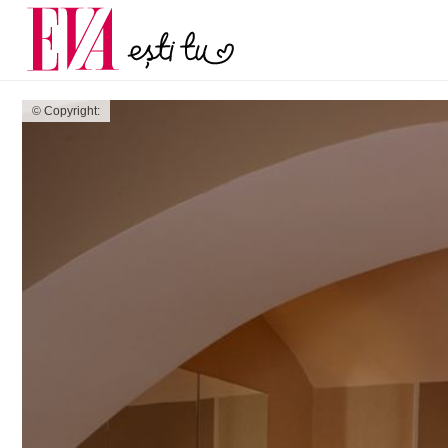
menopauză și când ar t
Carieră
la medic
Actualitate
© Copyright: