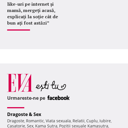
like-uri pe internet și
mamă, mergeți acasă,
explicați la soție cât de
bun ați fost astăzi”
Urmareste-ne pe
Dragoste & Sex
Dragoste
Romantic
Viata sexuala
Relatii
Cuplu
Iubire
,
,
,
,
,
,
Casatorie
Sex
Kama Sutra
Pozitii sexuale Kamasutra
,
,
,
,