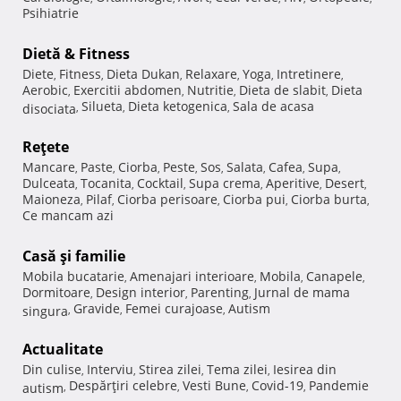
Psihiatrie
Dietă & Fitness
Diete
Fitness
Dieta Dukan
Relaxare
Yoga
Intretinere
,
,
,
,
,
,
Aerobic
Exercitii abdomen
Nutritie
Dieta de slabit
Dieta
,
,
,
,
Silueta
Dieta ketogenica
Sala de acasa
disociata
,
,
,
Reţete
Mancare
Paste
Ciorba
Peste
Sos
Salata
Cafea
Supa
,
,
,
,
,
,
,
,
Dulceata
Tocanita
Cocktail
Supa crema
Aperitive
Desert
,
,
,
,
,
,
Maioneza
Pilaf
Ciorba perisoare
Ciorba pui
Ciorba burta
,
,
,
,
,
Ce mancam azi
Casă şi familie
Mobila bucatarie
Amenajari interioare
Mobila
Canapele
,
,
,
,
Dormitoare
Design interior
Parenting
Jurnal de mama
,
,
,
Gravide
Femei curajoase
Autism
singura
,
,
,
Actualitate
Din culise
Interviu
Stirea zilei
Tema zilei
Iesirea din
,
,
,
,
Despărţiri celebre
Vesti Bune
Covid-19
Pandemie
autism
,
,
,
,