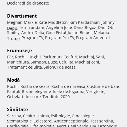
Declaratii de dragoste
Divertisment
Meghan Markle
Kate Middleton
Kim Kardashian
Johnny
,
,
,
Teo Trandafir
Angelina Jolie
Dana Rogoz
Dani Otil
Depp
,
,
,
,
,
Smiley
Andra
Delia
Gina Pistol
Justin Bieber
Melania
,
,
,
,
,
Program TV
Program Pro TV
Program Antena 1
Trump
,
,
,
Frumuseţe
Păr
Rochii
Unghii
Parfumuri
Coafuri
Machiaj
Sani
,
,
,
,
,
,
,
Manichiura
Sampon
Buze
Celulita
Machiaj ochi
,
,
,
,
,
Tratament celulita
Salonul de acasa
,
Modă
Rochii
Rochii de seara
Rochii de mireasa
Costume de baie
,
,
,
,
Pantofi
Rochii elegante
Inele de logodna
Verighete
,
,
,
,
Ochelari de soare
Tendinte 2020
,
Sănătate
Sarcina
Ceaiuri
Inima
Psihologie
Ginecologie
,
,
,
,
,
Stomatologie
Colesterol
Anticonceptionale
Test sarcina
,
,
,
,
Cardiologie
Oftalmologie
Avort
Ceai verde
HIV
Ortopedie
,
,
,
,
,
,