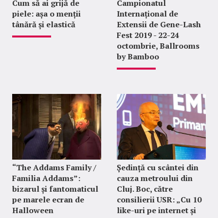
Cum să ai grijă de
Campionatul
piele: așa o menții
Internațional de
tânără și elastică
Extensii de Gene-Lash
Fest 2019 - 22-24
octombrie, Ballrooms
by Bamboo
“The Addams Family /
Ședință cu scântei din
Familia Addams”:
cauza metroului din
bizarul și fantomaticul
Cluj. Boc, către
pe marele ecran de
consilierii USR: „Cu 10
Halloween
like-uri pe internet și