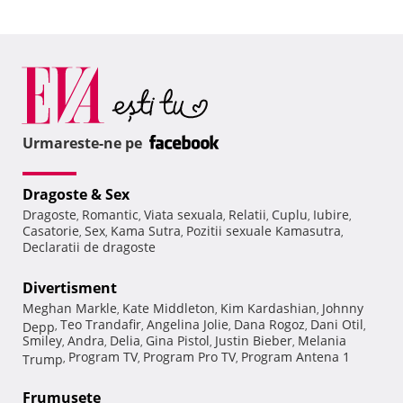
Urmareste-ne pe
Dragoste & Sex
Dragoste
Romantic
Viata sexuala
Relatii
Cuplu
Iubire
,
,
,
,
,
,
Casatorie
Sex
Kama Sutra
Pozitii sexuale Kamasutra
,
,
,
,
Declaratii de dragoste
Divertisment
Meghan Markle
Kate Middleton
Kim Kardashian
Johnny
,
,
,
Teo Trandafir
Angelina Jolie
Dana Rogoz
Dani Otil
Depp
,
,
,
,
,
Smiley
Andra
Delia
Gina Pistol
Justin Bieber
Melania
,
,
,
,
,
Program TV
Program Pro TV
Program Antena 1
Trump
,
,
,
Frumuseţe