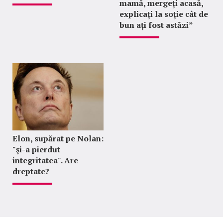
mamă, mergeți acasă,
explicați la soție cât de
bun ați fost astăzi”
Elon, supărat pe Nolan:
"şi-a pierdut
integritatea". Are
dreptate?