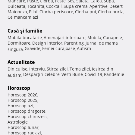
Mancare
Paste
Ciorba
Peste
Sos
Salata
Cafea
Supa
,
,
,
,
,
,
,
,
Dulceata
Tocanita
Cocktail
Supa crema
Aperitive
Desert
,
,
,
,
,
,
Maioneza
Pilaf
Ciorba perisoare
Ciorba pui
Ciorba burta
,
,
,
,
,
Ce mancam azi
Casă şi familie
Mobila bucatarie
Amenajari interioare
Mobila
Canapele
,
,
,
,
Dormitoare
Design interior
Parenting
Jurnal de mama
,
,
,
Gravide
Femei curajoase
Autism
singura
,
,
,
Actualitate
Din culise
Interviu
Stirea zilei
Tema zilei
Iesirea din
,
,
,
,
Despărţiri celebre
Vesti Bune
Covid-19
Pandemie
autism
,
,
,
,
Horoscop
Horoscop 2026
,
Horoscop 2025
,
Horoscop azi
,
Horoscop dragoste
,
Horoscop chinezesc
,
Astrologie
,
Horoscop lunar
,
Horoscop rac azi
,