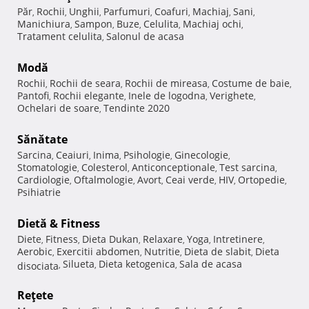
Păr
Rochii
Unghii
Parfumuri
Coafuri
Machiaj
Sani
,
,
,
,
,
,
,
Manichiura
Sampon
Buze
Celulita
Machiaj ochi
,
,
,
,
,
Tratament celulita
Salonul de acasa
,
Modă
Rochii
Rochii de seara
Rochii de mireasa
Costume de baie
,
,
,
,
Pantofi
Rochii elegante
Inele de logodna
Verighete
,
,
,
,
Ochelari de soare
Tendinte 2020
,
Sănătate
Sarcina
Ceaiuri
Inima
Psihologie
Ginecologie
,
,
,
,
,
Stomatologie
Colesterol
Anticonceptionale
Test sarcina
,
,
,
,
Cardiologie
Oftalmologie
Avort
Ceai verde
HIV
Ortopedie
,
,
,
,
,
,
Psihiatrie
Dietă & Fitness
Diete
Fitness
Dieta Dukan
Relaxare
Yoga
Intretinere
,
,
,
,
,
,
Aerobic
Exercitii abdomen
Nutritie
Dieta de slabit
Dieta
,
,
,
,
Silueta
Dieta ketogenica
Sala de acasa
disociata
,
,
,
Reţete