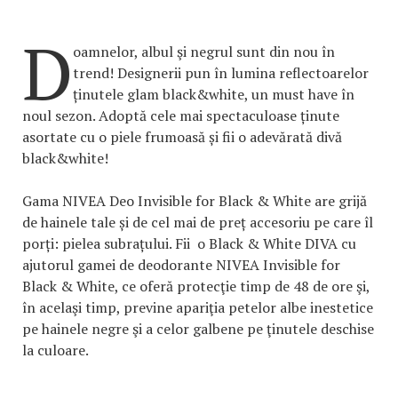
D
oamnelor, albul şi negrul sunt din nou în
trend! Designerii pun în lumina reflectoarelor
ținutele glam black&white, un must have în
noul sezon. Adoptă cele mai spectaculoase ținute
asortate cu o piele frumoasă și fii o adevărată divă
black&white!
Gama NIVEA Deo Invisible for Black & White are grijă
de hainele tale și de cel mai de preț accesoriu pe care îl
porți: pielea subrațului. Fii o Black & White DIVA cu
ajutorul gamei de deodorante NIVEA Invisible for
Black & White, ce oferă protecţie timp de 48 de ore şi,
în acelaşi timp, previne apariţia petelor albe inestetice
pe hainele negre şi a celor galbene pe ţinutele deschise
la culoare.