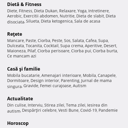
Dietă & Fitness
Diete
Fitness
Dieta Dukan
Relaxare
Yoga
Intretinere
,
,
,
,
,
,
Aerobic
Exercitii abdomen
Nutritie
Dieta de slabit
Dieta
,
,
,
,
Silueta
Dieta ketogenica
Sala de acasa
disociata
,
,
,
Reţete
Mancare
Paste
Ciorba
Peste
Sos
Salata
Cafea
Supa
,
,
,
,
,
,
,
,
Dulceata
Tocanita
Cocktail
Supa crema
Aperitive
Desert
,
,
,
,
,
,
Maioneza
Pilaf
Ciorba perisoare
Ciorba pui
Ciorba burta
,
,
,
,
,
Ce mancam azi
Casă şi familie
Mobila bucatarie
Amenajari interioare
Mobila
Canapele
,
,
,
,
Dormitoare
Design interior
Parenting
Jurnal de mama
,
,
,
Gravide
Femei curajoase
Autism
singura
,
,
,
Actualitate
Din culise
Interviu
Stirea zilei
Tema zilei
Iesirea din
,
,
,
,
Despărţiri celebre
Vesti Bune
Covid-19
Pandemie
autism
,
,
,
,
Horoscop