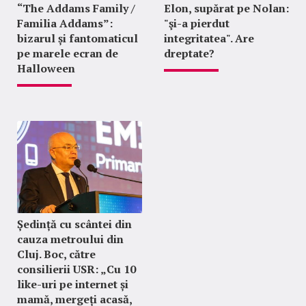
“The Addams Family /
Elon, supărat pe Nolan:
Familia Addams”:
"şi-a pierdut
bizarul și fantomaticul
integritatea". Are
pe marele ecran de
dreptate?
Halloween
Ședință cu scântei din
cauza metroului din
Cluj. Boc, către
consilierii USR: „Cu 10
like-uri pe internet și
mamă, mergeți acasă,