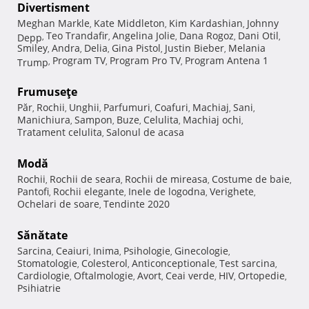
Divertisment
Meghan Markle
Kate Middleton
Kim Kardashian
Johnny
,
,
,
Teo Trandafir
Angelina Jolie
Dana Rogoz
Dani Otil
Depp
,
,
,
,
,
Smiley
Andra
Delia
Gina Pistol
Justin Bieber
Melania
,
,
,
,
,
Program TV
Program Pro TV
Program Antena 1
Trump
,
,
,
Frumuseţe
Păr
Rochii
Unghii
Parfumuri
Coafuri
Machiaj
Sani
,
,
,
,
,
,
,
Manichiura
Sampon
Buze
Celulita
Machiaj ochi
,
,
,
,
,
Tratament celulita
Salonul de acasa
,
Modă
Rochii
Rochii de seara
Rochii de mireasa
Costume de baie
,
,
,
,
Pantofi
Rochii elegante
Inele de logodna
Verighete
,
,
,
,
Ochelari de soare
Tendinte 2020
,
Sănătate
Sarcina
Ceaiuri
Inima
Psihologie
Ginecologie
,
,
,
,
,
Stomatologie
Colesterol
Anticonceptionale
Test sarcina
,
,
,
,
Cardiologie
Oftalmologie
Avort
Ceai verde
HIV
Ortopedie
,
,
,
,
,
,
Psihiatrie