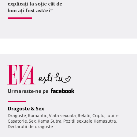
explicați la soție cât de
bun ați fost astăzi”
Urmareste-ne pe
Dragoste & Sex
Dragoste
Romantic
Viata sexuala
Relatii
Cuplu
Iubire
,
,
,
,
,
,
Casatorie
Sex
Kama Sutra
Pozitii sexuale Kamasutra
,
,
,
,
Declaratii de dragoste