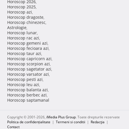
Horoscop 2026
,
Horoscop 2025
,
Horoscop azi
,
Horoscop dragoste
,
Horoscop chinezesc
,
Astrologie
,
Horoscop lunar
,
Horoscop rac azi
,
Horoscop gemeni azi
,
Horoscop fecioara azi
,
Horoscop taur azi
,
Horoscop capricorn azi
,
Horoscop scorpion azi
,
Horoscop sagetator azi
,
Horoscop varsator azi
,
Horoscop pesti azi
,
Horoscop leu azi
,
Horoscop balanta azi
,
Horoscop berbec azi
,
Horoscop saptamanal
Copyright © 2001-2026,
iMedia Plus Group
. Toate drepturile rezervate
Politica de confidențialitate
|
Termeni si conditii
|
Redacţia
|
Contact