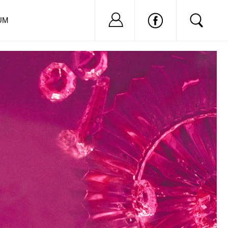
Nu ai cont?
Inregistreaza-
UM