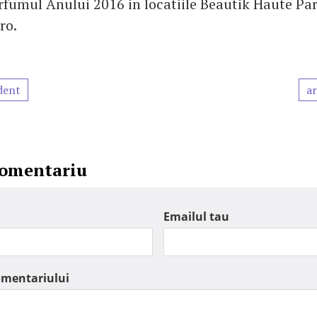
fumul Anului 2016 in locatiile Beautik Haute Par
ro.
dent
ar
comentariu
Emailul tau
omentariului