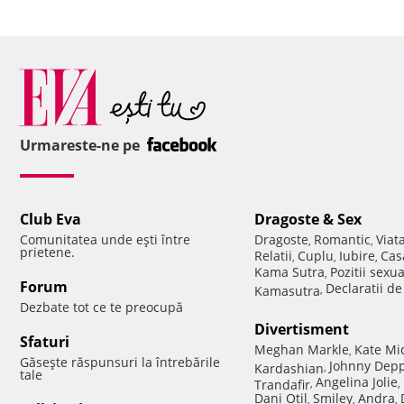
Urmareste-ne pe
Club Eva
Dragoste & Sex
Comunitatea unde eşti între
Dragoste
Romantic
Viat
,
,
prietene.
Relatii
Cuplu
Iubire
Cas
,
,
,
Kama Sutra
Pozitii sexu
,
Forum
Declaratii d
Kamasutra
,
Dezbate tot ce te preocupă
Divertisment
Sfaturi
Meghan Markle
Kate Mi
,
Găseşte răspunsuri la întrebările
Johnny Dep
Kardashian
,
tale
Angelina Jolie
Trandafir
,
,
Dani Otil
Smiley
Andra
,
,
,