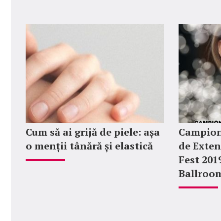
Cum să ai grijă de piele: așa
Campion
o menții tânără și elastică
de Exten
Fest 201
Ballroo