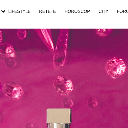
rezești mai des
Cât durează, cum te pregătești și cât
i în vârstă
de dureroasă este investigația
LIFESTYLE
RETETE
HOROSCOP
CITY
FOR