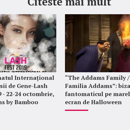
Citeste mai mult
atul Internațional
“The Addams Family /
sii de Gene-Lash
Familia Addams”: biza
9 - 22-24 octombrie,
fantomaticul pe mare
ms by Bamboo
ecran de Halloween