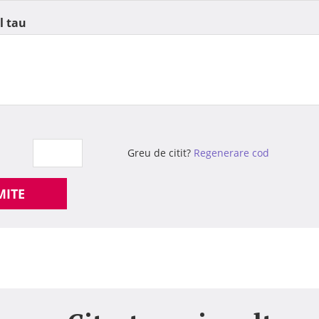
l tau
Greu de citit?
Regenerare cod
MITE