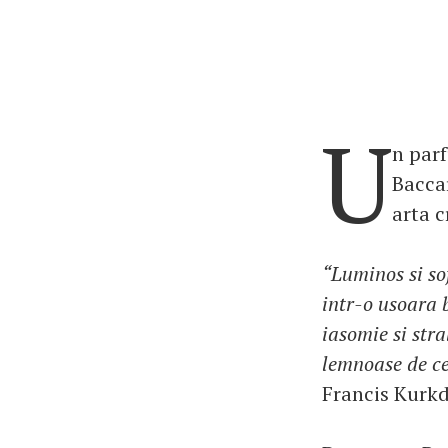
U
n parf
Baccar
arta c
“Luminos si sof
intr-o usoara 
iasomie si stra
lemnoase de ce
Francis Kurkd