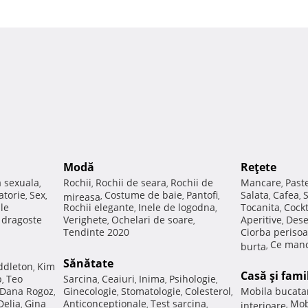
Modă
Reţete
a sexuala
Rochii
Rochii de seara
Rochii de
Mancare
Past
,
,
,
,
atorie
Sex
Costume de baie
Pantofi
Salata
Cafea
,
,
mireasa
,
,
,
,
,
ale
Rochii elegante
Inele de logodna
Tocanita
Cockt
,
,
,
e dragoste
Verighete
Ochelari de soare
Aperitive
Dese
,
,
,
Tendinte 2020
Ciorba perisoa
Ce manc
burta
,
Sănătate
ddleton
Kim
,
Casă şi fami
p
Teo
Sarcina
Ceaiuri
Inima
Psihologie
,
,
,
,
,
Dana Rogoz
Ginecologie
Stomatologie
Colesterol
Mobila bucata
,
,
,
,
Delia
Gina
Anticonceptionale
Test sarcina
Mob
,
,
,
interioare
,