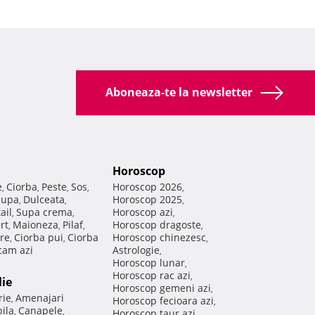
Aboneaza-te la newsletter
Horoscop
e
Ciorba
Peste
Sos
Horoscop 2026
,
,
,
,
,
Supa
Dulceata
Horoscop 2025
,
,
,
ail
Supa crema
Horoscop azi
,
,
,
rt
Maioneza
Pilaf
Horoscop dragoste
,
,
,
,
re
Ciorba pui
Ciorba
Horoscop chinezesc
,
,
,
am azi
Astrologie
,
Horoscop lunar
,
Horoscop rac azi
,
lie
Horoscop gemeni azi
,
rie
Amenajari
,
Horoscop fecioara azi
,
ila
Canapele
,
,
Horoscop taur azi
,