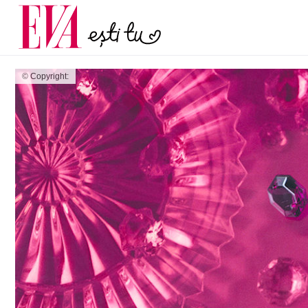
și 60 de ani. De ce te t
Carieră
pe măsură ce înaintez
Actualitate
© Copyright: