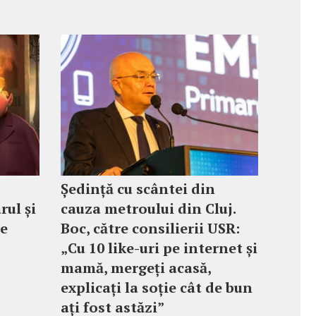
Ședință cu scântei din
rul și
cauza metroului din Cluj.
le
Boc, către consilierii USR:
„Cu 10 like-uri pe internet și
mamă, mergeți acasă,
explicați la soție cât de bun
ați fost astăzi”