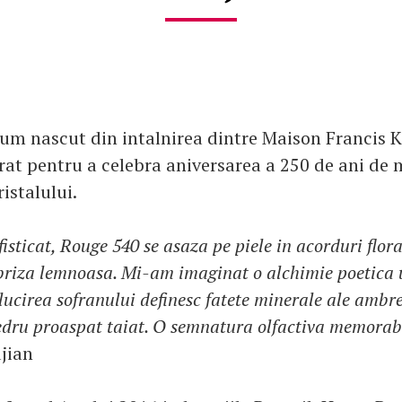
um nascut din intalnirea dintre Maison Francis K
at pentru a celebra aniversarea a 250 de ani de m
ristalului.
isticat, Rouge 540 se asaza pe piele in acorduri flor
briza lemnoasa. Mi-am imaginat o alchimie poetica 
lucirea sofranului definesc fatete minerale ale ambre
dru proaspat taiat. O semnatura olfactiva memorab
jian