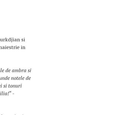
urkdjian si
aiestrie in
ale de ambra si
unde notele de
i si tonuri
ilia!
“ -