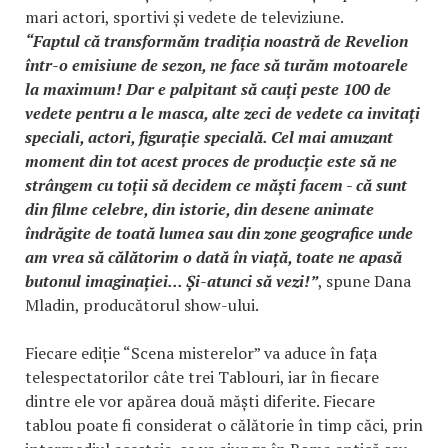
mari actori, sportivi și vedete de televiziune.
“Faptul că transformăm tradiția noastră de Revelion
într-o emisiune de sezon, ne face să turăm motoarele
la maximum! Dar e palpitant să cauți peste 100 de
vedete pentru a le masca, alte zeci de vedete ca invitați
speciali, actori, figurație specială. Cel mai amuzant
moment din tot acest proces de producție este să ne
strângem cu toții să decidem ce măști facem - că sunt
din filme celebre, din istorie, din desene animate
îndrăgite de toată lumea sau din zone geografice unde
am vrea să călătorim o dată în viață, toate ne apasă
butonul imaginației... Și-atunci să vezi!”
, spune Dana
Mladin, producătorul show-ului.
Fiecare ediție “Scena misterelor” va aduce în fața
telespectatorilor câte trei Tablouri, iar în fiecare
dintre ele vor apărea două măști diferite. Fiecare
tablou poate fi considerat o călătorie în timp căci, prin