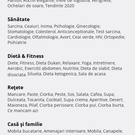
Pantofi
Rochii elegante
Inele de logodna
Verighete
,
,
,
,
Ochelari de soare
Tendinte 2020
,
Sănătate
Sarcina
Ceaiuri
Inima
Psihologie
Ginecologie
,
,
,
,
,
Stomatologie
Colesterol
Anticonceptionale
Test sarcina
,
,
,
,
Cardiologie
Oftalmologie
Avort
Ceai verde
HIV
Ortopedie
,
,
,
,
,
,
Psihiatrie
Dietă & Fitness
Diete
Fitness
Dieta Dukan
Relaxare
Yoga
Intretinere
,
,
,
,
,
,
Aerobic
Exercitii abdomen
Nutritie
Dieta de slabit
Dieta
,
,
,
,
Silueta
Dieta ketogenica
Sala de acasa
disociata
,
,
,
Reţete
Mancare
Paste
Ciorba
Peste
Sos
Salata
Cafea
Supa
,
,
,
,
,
,
,
,
Dulceata
Tocanita
Cocktail
Supa crema
Aperitive
Desert
,
,
,
,
,
,
Maioneza
Pilaf
Ciorba perisoare
Ciorba pui
Ciorba burta
,
,
,
,
,
Ce mancam azi
Casă şi familie
Mobila bucatarie
Amenajari interioare
Mobila
Canapele
,
,
,
,