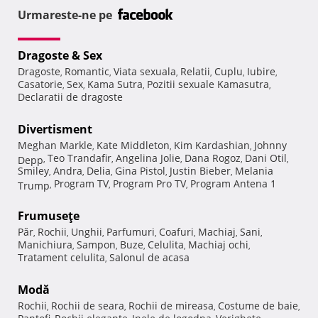
Urmareste-ne pe
Dragoste & Sex
Dragoste
Romantic
Viata sexuala
Relatii
Cuplu
Iubire
,
,
,
,
,
,
Casatorie
Sex
Kama Sutra
Pozitii sexuale Kamasutra
,
,
,
,
Declaratii de dragoste
Divertisment
Meghan Markle
Kate Middleton
Kim Kardashian
Johnny
,
,
,
Teo Trandafir
Angelina Jolie
Dana Rogoz
Dani Otil
Depp
,
,
,
,
,
Smiley
Andra
Delia
Gina Pistol
Justin Bieber
Melania
,
,
,
,
,
Program TV
Program Pro TV
Program Antena 1
Trump
,
,
,
Frumuseţe
Păr
Rochii
Unghii
Parfumuri
Coafuri
Machiaj
Sani
,
,
,
,
,
,
,
Manichiura
Sampon
Buze
Celulita
Machiaj ochi
,
,
,
,
,
Tratament celulita
Salonul de acasa
,
Modă
Rochii
Rochii de seara
Rochii de mireasa
Costume de baie
,
,
,
,