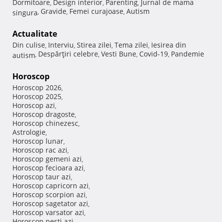
Dormitoare
Design interior
Parenting
Jurnal de mama
,
,
,
Gravide
Femei curajoase
Autism
singura
,
,
,
Actualitate
Din culise
Interviu
Stirea zilei
Tema zilei
Iesirea din
,
,
,
,
Despărţiri celebre
Vesti Bune
Covid-19
Pandemie
autism
,
,
,
,
Horoscop
Horoscop 2026
,
Horoscop 2025
,
Horoscop azi
,
Horoscop dragoste
,
Horoscop chinezesc
,
Astrologie
,
Horoscop lunar
,
Horoscop rac azi
,
Horoscop gemeni azi
,
Horoscop fecioara azi
,
Horoscop taur azi
,
Horoscop capricorn azi
,
Horoscop scorpion azi
,
Horoscop sagetator azi
,
Horoscop varsator azi
,
Horoscop pesti azi
,