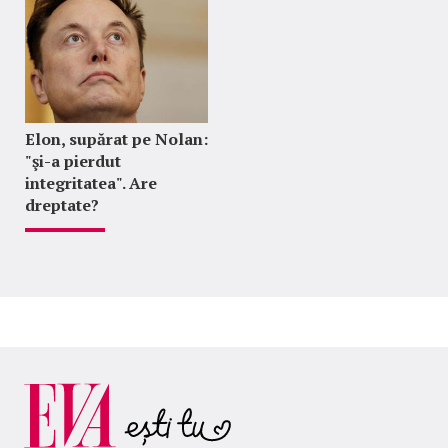
Elon, supărat pe Nolan:
"şi-a pierdut
integritatea". Are
dreptate?