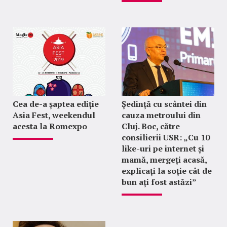
Cea de-a șaptea ediție
Ședință cu scântei din
Asia Fest, weekendul
cauza metroului din
acesta la Romexpo
Cluj. Boc, către
consilierii USR: „Cu 10
like-uri pe internet și
mamă, mergeți acasă,
explicați la soție cât de
bun ați fost astăzi”