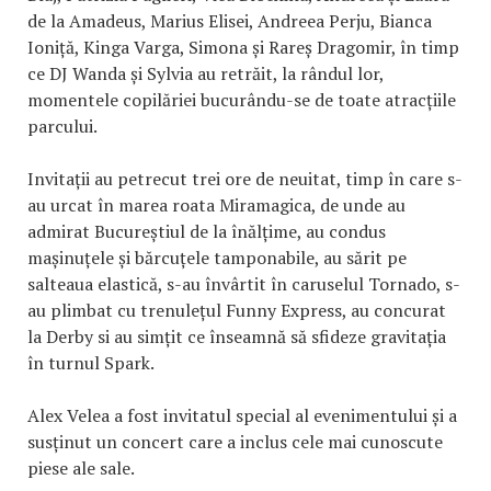
de la Amadeus, Marius Elisei, Andreea Perju, Bianca
Ioniță, Kinga Varga, Simona și Rareș Dragomir, în timp
ce DJ Wanda și Sylvia au retrăit, la rândul lor,
momentele copilăriei bucurându-se de toate atracțiile
parcului.
Invitații au petrecut trei ore de neuitat, timp în care s-
au urcat în marea roata Miramagica, de unde au
admirat Bucureștiul de la înălțime, au condus
mașinuțele și bărcuțele tamponabile, au sărit pe
salteaua elastică, s-au învârtit în caruselul Tornado, s-
au plimbat cu trenulețul Funny Express, au concurat
la Derby si au simțit ce înseamnă să sfideze gravitația
în turnul Spark.
Alex Velea a fost invitatul special al evenimentului și a
susținut un concert care a inclus cele mai cunoscute
piese ale sale.