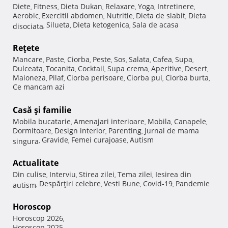
Diete
Fitness
Dieta Dukan
Relaxare
Yoga
Intretinere
,
,
,
,
,
,
Aerobic
Exercitii abdomen
Nutritie
Dieta de slabit
Dieta
,
,
,
,
Silueta
Dieta ketogenica
Sala de acasa
disociata
,
,
,
Reţete
Mancare
Paste
Ciorba
Peste
Sos
Salata
Cafea
Supa
,
,
,
,
,
,
,
,
Dulceata
Tocanita
Cocktail
Supa crema
Aperitive
Desert
,
,
,
,
,
,
Maioneza
Pilaf
Ciorba perisoare
Ciorba pui
Ciorba burta
,
,
,
,
,
Ce mancam azi
Casă şi familie
Mobila bucatarie
Amenajari interioare
Mobila
Canapele
,
,
,
,
Dormitoare
Design interior
Parenting
Jurnal de mama
,
,
,
Gravide
Femei curajoase
Autism
singura
,
,
,
Actualitate
Din culise
Interviu
Stirea zilei
Tema zilei
Iesirea din
,
,
,
,
Despărţiri celebre
Vesti Bune
Covid-19
Pandemie
autism
,
,
,
,
Horoscop
Horoscop 2026
,
Horoscop 2025
,