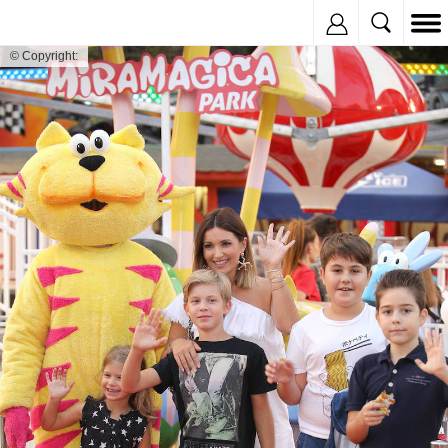
Inregistreaza
© Copyright: