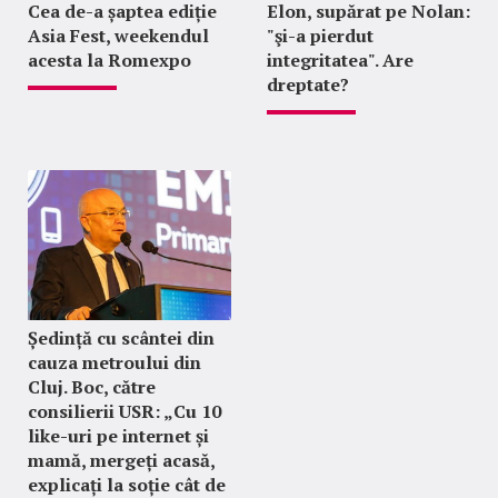
Cea de-a șaptea ediție
Elon, supărat pe Nolan:
Asia Fest, weekendul
"şi-a pierdut
acesta la Romexpo
integritatea". Are
dreptate?
Ședință cu scântei din
cauza metroului din
Cluj. Boc, către
consilierii USR: „Cu 10
like-uri pe internet și
mamă, mergeți acasă,
explicați la soție cât de