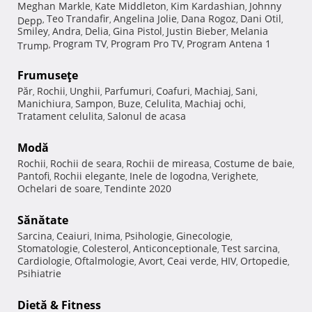
Meghan Markle
Kate Middleton
Kim Kardashian
Johnny
,
,
,
Teo Trandafir
Angelina Jolie
Dana Rogoz
Dani Otil
Depp
,
,
,
,
,
Smiley
Andra
Delia
Gina Pistol
Justin Bieber
Melania
,
,
,
,
,
Program TV
Program Pro TV
Program Antena 1
Trump
,
,
,
Frumuseţe
Păr
Rochii
Unghii
Parfumuri
Coafuri
Machiaj
Sani
,
,
,
,
,
,
,
Manichiura
Sampon
Buze
Celulita
Machiaj ochi
,
,
,
,
,
Tratament celulita
Salonul de acasa
,
Modă
Rochii
Rochii de seara
Rochii de mireasa
Costume de baie
,
,
,
,
Pantofi
Rochii elegante
Inele de logodna
Verighete
,
,
,
,
Ochelari de soare
Tendinte 2020
,
Sănătate
Sarcina
Ceaiuri
Inima
Psihologie
Ginecologie
,
,
,
,
,
Stomatologie
Colesterol
Anticonceptionale
Test sarcina
,
,
,
,
Cardiologie
Oftalmologie
Avort
Ceai verde
HIV
Ortopedie
,
,
,
,
,
,
Psihiatrie
Dietă & Fitness