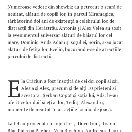
Numeroase vedete din showbiz au petrecut o seară de
neuitat, alături de copiii lor, în parcul Miramagica,
sărbătorind doi ani de existență a celebrului loc de
distracții din Herăstrău. Antonia și Alex Velea au sosit
la evenimentul aniversar alături de băiatul lor cel
mare, Dominic. Anda Adam și soțul ei, Sorin, s-au jucat
alături de fetița lor, Evelin, bucurându-se de atracțiile
parcului de distracții.
E
la Crăciun a fost însoțită de cei doi copii ai săi,
Alesia și Alex, precum și de alți 10 prieteni ai
acestora. Șerban Copoț și soția lui, Ada, le-au
oferit celor doi băieți ai lor, Tedi și Alexandru,
momente de neuitat în atracțiile locului de joacă.
La fel au procedat cu copiii lor și Ducu Ion și Ioana
Blaj, Patrizia Paglieri, Vica Blochina, Andreea și Laura