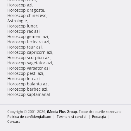
Horoscop azi
,
Horoscop dragoste
,
Horoscop chinezesc
,
Astrologie
,
Horoscop lunar
,
Horoscop rac azi
,
Horoscop gemeni azi
,
Horoscop fecioara azi
,
Horoscop taur azi
,
Horoscop capricorn azi
,
Horoscop scorpion azi
,
Horoscop sagetator azi
,
Horoscop varsator azi
,
Horoscop pesti azi
,
Horoscop leu azi
,
Horoscop balanta azi
,
Horoscop berbec azi
,
Horoscop saptamanal
Copyright © 2001-2026,
iMedia Plus Group
. Toate drepturile rezervate
Politica de confidențialitate
|
Termeni si conditii
|
Redacţia
|
Contact