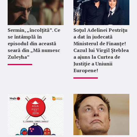
Sermin, „încolțită”. Ce
Soţul Adelinei Pestriţu
se întâmplă în
a dat în judecată
episodul din această
Ministerul de Finanţe!
seară din „Mă numesc
Cazul lui Virgil Şteblea
Zuleyha”
a ajuns la Curtea de
Justiţie a Uniunii
Europene!