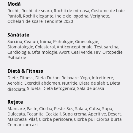
Modă
Rochii
Rochii de seara
Rochii de mireasa
Costume de baie
,
,
,
,
Pantofi
Rochii elegante
Inele de logodna
Verighete
,
,
,
,
Ochelari de soare
Tendinte 2020
,
Sănătate
Sarcina
Ceaiuri
Inima
Psihologie
Ginecologie
,
,
,
,
,
Stomatologie
Colesterol
Anticonceptionale
Test sarcina
,
,
,
,
Cardiologie
Oftalmologie
Avort
Ceai verde
HIV
Ortopedie
,
,
,
,
,
,
Psihiatrie
Dietă & Fitness
Diete
Fitness
Dieta Dukan
Relaxare
Yoga
Intretinere
,
,
,
,
,
,
Aerobic
Exercitii abdomen
Nutritie
Dieta de slabit
Dieta
,
,
,
,
Silueta
Dieta ketogenica
Sala de acasa
disociata
,
,
,
Reţete
Mancare
Paste
Ciorba
Peste
Sos
Salata
Cafea
Supa
,
,
,
,
,
,
,
,
Dulceata
Tocanita
Cocktail
Supa crema
Aperitive
Desert
,
,
,
,
,
,
Maioneza
Pilaf
Ciorba perisoare
Ciorba pui
Ciorba burta
,
,
,
,
,
Ce mancam azi