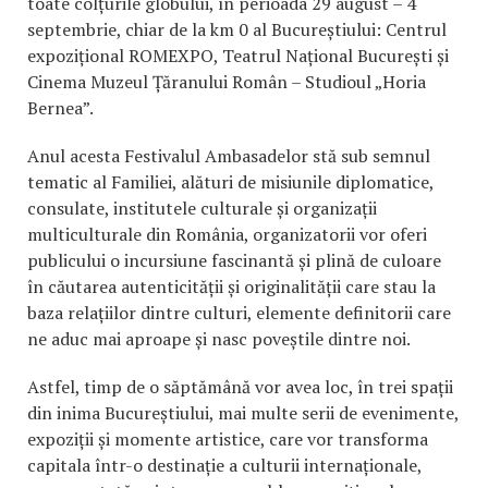
toate colțurile globului, în perioada 29 august – 4
septembrie, chiar de la km 0 al Bucureștiului: Centrul
expozițional ROMEXPO, Teatrul Național București și
Cinema Muzeul Țăranului Român – Studioul „Horia
Bernea”.
Anul acesta Festivalul Ambasadelor stă sub semnul
tematic al Familiei, alături de misiunile diplomatice,
consulate, institutele culturale și organizații
multiculturale din România, organizatorii vor oferi
publicului o incursiune fascinantă și plină de culoare
în căutarea autenticității și originalității care stau la
baza relațiilor dintre culturi, elemente definitorii care
ne aduc mai aproape și nasc poveștile dintre noi.
Astfel, timp de o săptămână vor avea loc, în trei spații
din inima Bucureștiului, mai multe serii de evenimente,
expoziții și momente artistice, care vor transforma
capitala într-o destinație a culturii internaționale,