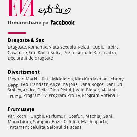
Urmareste-ne pe
Dragoste & Sex
Dragoste
Romantic
Viata sexuala
Relatii
Cuplu
Iubire
,
,
,
,
,
,
Casatorie
Sex
Kama Sutra
Pozitii sexuale Kamasutra
,
,
,
,
Declaratii de dragoste
Divertisment
Meghan Markle
Kate Middleton
Kim Kardashian
Johnny
,
,
,
Teo Trandafir
Angelina Jolie
Dana Rogoz
Dani Otil
Depp
,
,
,
,
,
Smiley
Andra
Delia
Gina Pistol
Justin Bieber
Melania
,
,
,
,
,
Program TV
Program Pro TV
Program Antena 1
Trump
,
,
,
Frumuseţe
Păr
Rochii
Unghii
Parfumuri
Coafuri
Machiaj
Sani
,
,
,
,
,
,
,
Manichiura
Sampon
Buze
Celulita
Machiaj ochi
,
,
,
,
,
Tratament celulita
Salonul de acasa
,