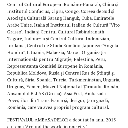
Centrul Cultural European Româno-Panarab, China și
Institutul Confucius, Cipru, Congo, Coreea de Sud și
Asociația Culturală Sarang Hanguk, Cuba, Emiratele
Arabe Unite, Italia și Institutul Italian de Cultură "Vito
Grasso", India și Centrul Cultural Rabindranath
Tagore, Indonezia și Centrul Cultural Indonezian,
Iordania, Centrul de Studii Româno-Japoneze "Angela
Hondru", Lituania, Malaezia, Maroc, Organizația
Internațională pentru Migrație, Palestina, Peru,
Reprezentanţa Comisiei Europene în România,
Republica Moldova, Rusia și Centrul Rus de Știință și
Cultură, Siria, Spania, Turcia, Turkmeninstan, Ungaria,
Uruguay, Yemen, Muzeul Național al Țăranului Român,
Ansamblul ELLAS (Grecia), Asia Fest, Ambasada
Poveștilor din Transilvania şi, desigur, țara gazdă,
România, care va avea propriul program cultural.
FESTIVALUL AMBASADELOR a debutat în anul 2015
cu tema "Around the world in one city".