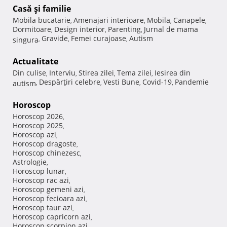
Casă şi familie
Mobila bucatarie
Amenajari interioare
Mobila
Canapele
,
,
,
,
Dormitoare
Design interior
Parenting
Jurnal de mama
,
,
,
Gravide
Femei curajoase
Autism
singura
,
,
,
Actualitate
Din culise
Interviu
Stirea zilei
Tema zilei
Iesirea din
,
,
,
,
Despărţiri celebre
Vesti Bune
Covid-19
Pandemie
autism
,
,
,
,
Horoscop
Horoscop 2026
,
Horoscop 2025
,
Horoscop azi
,
Horoscop dragoste
,
Horoscop chinezesc
,
Astrologie
,
Horoscop lunar
,
Horoscop rac azi
,
Horoscop gemeni azi
,
Horoscop fecioara azi
,
Horoscop taur azi
,
Horoscop capricorn azi
,
Horoscop scorpion azi
,