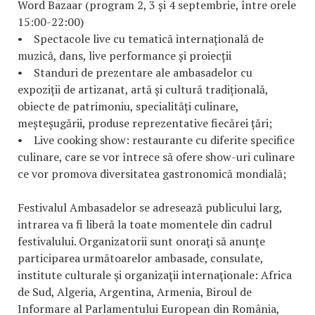
Word Bazaar (program 2, 3 și 4 septembrie, între orele
15:00-22:00)
• Spectacole live cu tematică internațională de
muzică, dans, live performance și proiecții
• Standuri de prezentare ale ambasadelor cu
expoziții de artizanat, artă și cultură tradițională,
obiecte de patrimoniu, specialități culinare,
meșteșugării, produse reprezentative fiecărei țări;
• Live cooking show: restaurante cu diferite specifice
culinare, care se vor întrece să ofere show-uri culinare
ce vor promova diversitatea gastronomică mondială;
Festivalul Ambasadelor se adresează publicului larg,
intrarea va fi liberă la toate momentele din cadrul
festivalului. Organizatorii sunt onoraţi să anunţe
participarea următoarelor ambasade, consulate,
institute culturale şi organizaţii internaţionale: Africa
de Sud, Algeria, Argentina, Armenia, Biroul de
Informare al Parlamentului European din România,