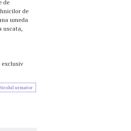
e de
ehnicilor de
sauna umeda
a uscata,
 exclusiv
ticolul urmator