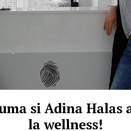
ma si Adina Halas 
la wellness!