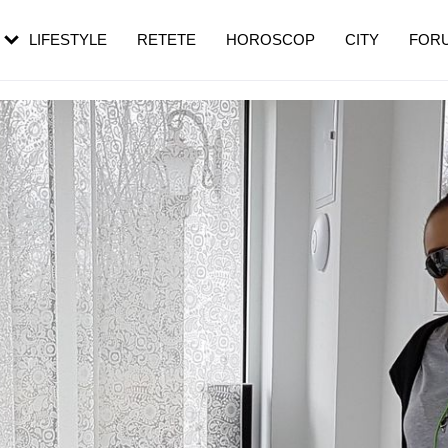
rezești mai des
Cât durează, cum te pregătești și cât
i în vârstă
de dureroasă este investigația
LIFESTYLE
RETETE
HOROSCOP
CITY
FOR