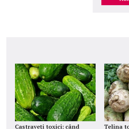
Castraveți toxici: când
Țelina to