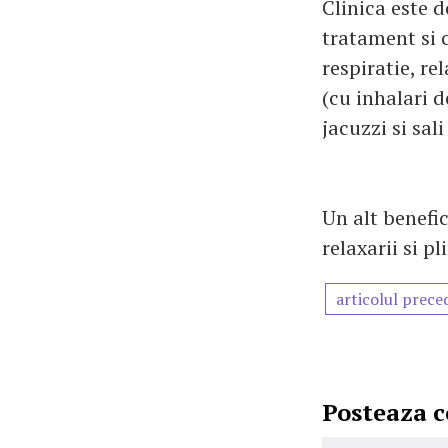
Clinica este d
tratament si c
respiratie, r
(cu inhalari d
jacuzzi si sal
Un alt benefi
relaxarii si p
articolul prece
Posteaza 