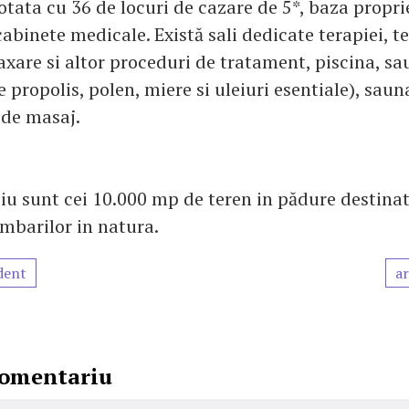
otata cu 36 de locuri de cazare de 5*, baza propri
abinete medicale. Există sali dedicate terapiei, t
elaxare si altor proceduri de tratament, piscina, 
e propolis, polen, miere si uleiuri esentiale), saun
i de masaj.
ciu sunt cei 10.000 mp de teren in pădure destinat
limbarilor in natura.
dent
ar
comentariu