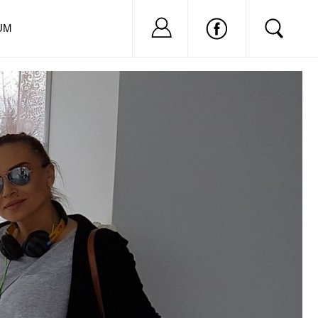
Nu ai cont?
Inregistreaza-
UM