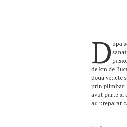
D
upa s
sanat
pasio
de km de Bucur
doua vedete s
prin plimbari
avut parte si 
au preparat ca