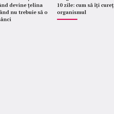
nd devine țelina
10 zile: cum să îți cureț
Când nu trebuie să o
organismul
ânci