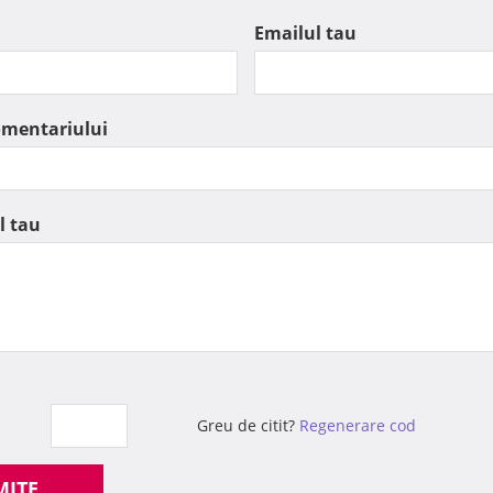
Emailul tau
omentariului
l tau
Greu de citit?
Regenerare cod
MITE