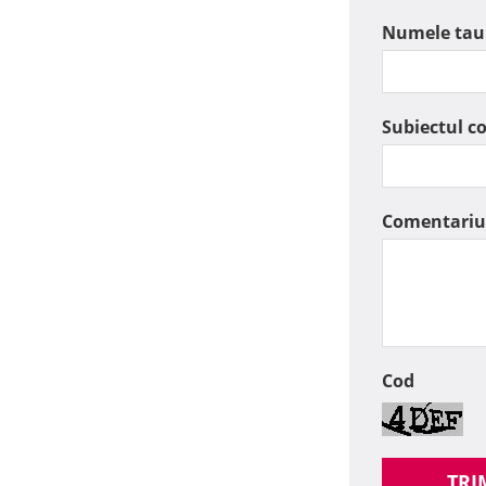
Numele tau
Subiectul c
Comentariu
Cod
TRI