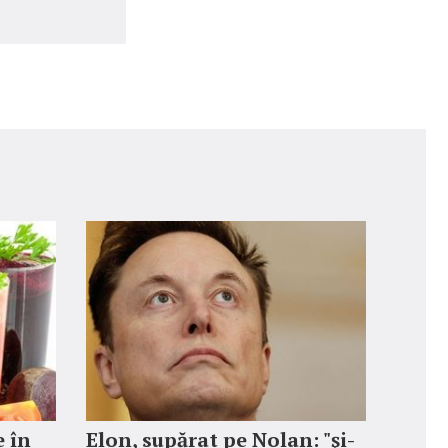
e în
Elon, supărat pe Nolan: "şi-