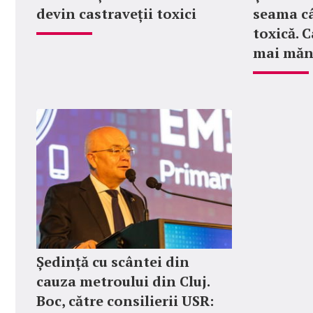
devin castraveții toxici
seama câ
toxică. 
mai măn
Ședință cu scântei din
cauza metroului din Cluj.
Boc, către consilierii USR: