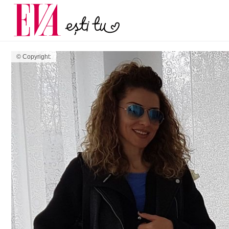
și 60 de ani. De ce te t
Carieră
pe măsură ce înaintez
Actualitate
© Copyright: