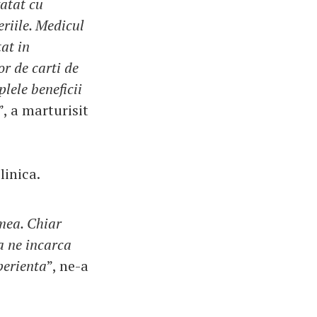
atat cu
riile. Medicul
at in
r de carti de
lele beneficii
”, a marturisit
linica.
 mea. Chiar
a ne incarca
perienta
”, ne-a