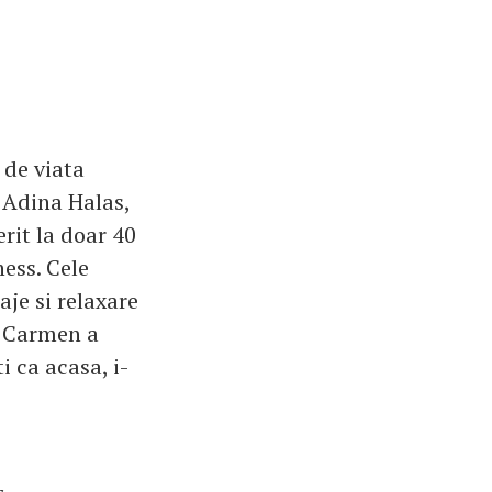
 de viata
 Adina Halas,
rit la doar 40
ness. Cele
je si relaxare
. Carmen a
i ca acasa, i-