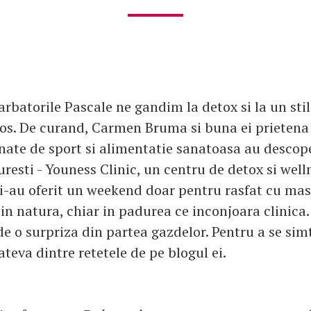
arbatorile Pascale ne gandim la detox si la un stil
os. De curand, Carmen Bruma si buna ei prietena
nate de sport si alimentatie sanatoasa au descope
esti - Youness Clinic, un centru de detox si well
i-au oferit un weekend doar pentru rasfat cu masa
 in natura, chiar in padurea ce inconjoara clinica
de o surpriza din partea gazdelor. Pentru a se simt
teva dintre retetele de pe blogul ei.