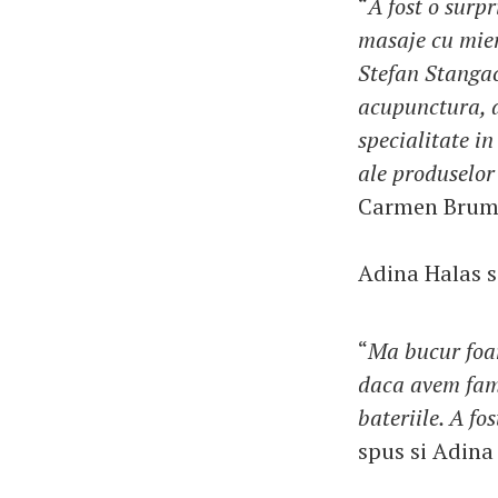
“
A fost o surp
masaje cu mier
Stefan Stangac
acupunctura, a
specialitate i
ale produselor 
Carmen Brum
Adina Halas s-
“
Ma bucur foar
daca avem fami
bateriile. A f
spus si Adina