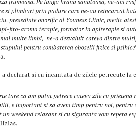
riza frumoasa. Pe langa hrana sanatoasa, ne-am rasf
e si plimbari prin padure care ne-au reincarcat bate
iu, presedinte onorific al Youness Clinic, medic atest
pi-fito-aroma terapie, formator in apiterapie si auto
n mai multe limbi, ne-a dezvaluit cateva dintre multip
stupului pentru combaterea oboselii fizice si psihice
a.
a declarat si ea incantata de zilele petrecute la c
te tare ca am putut petrece cateva zile cu prietena
lii, e important si sa avem timp pentru noi, pentru 
ost un weekend relaxant si cu siguranta vom repeta ex
 Halas.