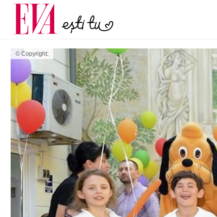
și 60 de ani. De ce te t
Carieră
pe măsură ce înaintez
Actualitate
© Copyright: