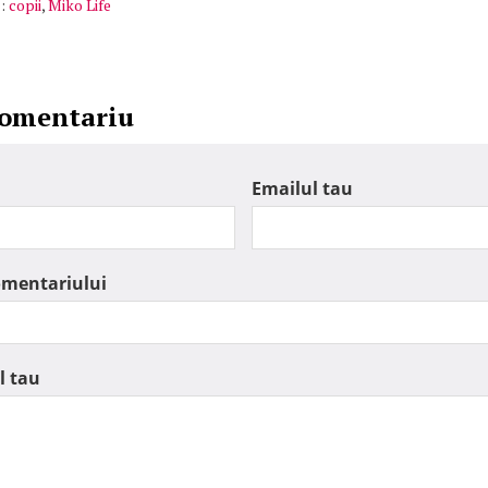
:
copii
,
Miko Life
comentariu
Emailul tau
omentariului
l tau