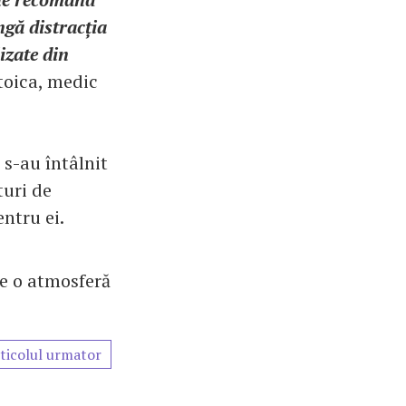
ângă distracția
izate din
Stoica, medic
 s-au întâlnit
turi de
ntru ei.
de o atmosferă
ticolul urmator