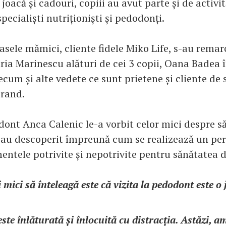
 joacă și cadouri, copiii au avut parte și de activi
ecialiști nutriționiști și pedodonți.
sele mămici, cliente fidele Miko Life, s-au remarc
aria Marinescu alături de cei 3 copii, Oana Badea
recum și alte vedete ce sunt prietene și cliente de s
brand.
ont Anca Calenic le-a vorbit celor mici despre s
i au descoperit împreună cum se realizează un peri
entele potrivite și nepotrivite pentru sănătatea di
i mici să înteleagă este că vizita la pedodont este o 
este înlăturată și înlocuită cu distracția. Astăzi, a