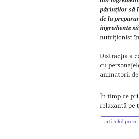
părinților să î
de la preparar
ingrediente să
nutriționist î
Distracția a c
cu personajele
animatorii de 
În timp ce pri
relaxantă pe 
articolul prece