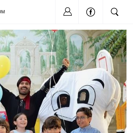
Nu ai cont?
Inregistreaza-
UM