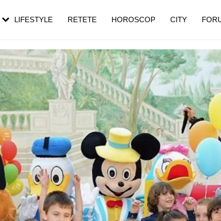
rezești mai des
Cât durează, cum te pregătești și cât
i în vârstă
de dureroasă este investigația
LIFESTYLE
RETETE
HOROSCOP
CITY
FOR