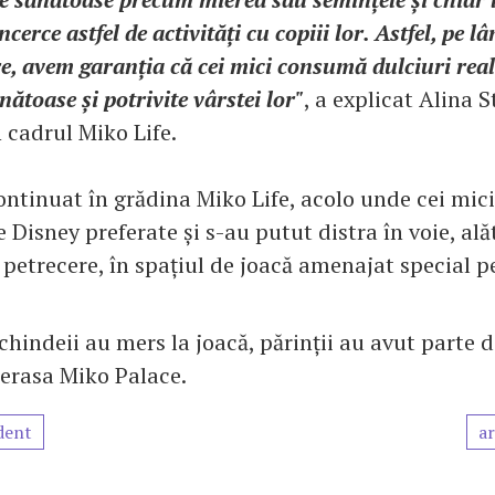
ncerce astfel de activități cu copiii lor. Astfel, pe l
e, avem garanția că cei mici consumă dulciuri real
nătoase și potrivite vârstei lor"
, a explicat Alina 
n cadrul Miko Life.
ontinuat în grădina Miko Life, acolo unde cei mici
 Disney preferate și s-au putut distra în voie, ală
petrecere, în spațiul de joacă amenajat special pe
chindeii au mers la joacă, părinții au avut parte 
terasa Miko Palace.
dent
ar