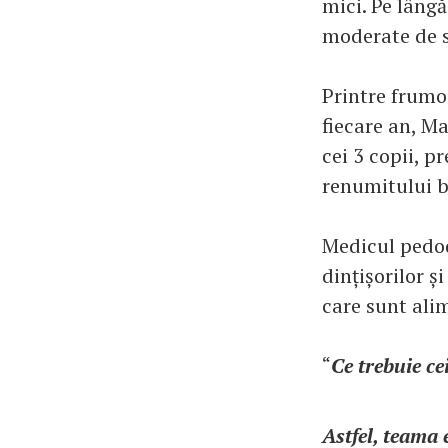
mici. Pe lângă
moderate de sp
Printre frumoa
fiecare an, M
cei 3 copii, p
renumitului 
Medicul pedod
dințișorilor ș
care sunt alim
“
Ce trebuie ce
Astfel, teama 