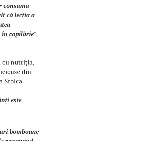
vor consuma
t că lecția a
atea
 în copilărie
”,
 cu nutriția,
licioase din
a Stoica.
inți este
nguri bomboane
 le recomand