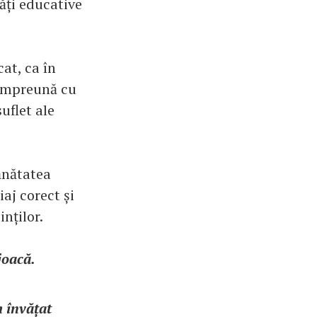
tăți educative
at, ca în
 împreună cu
uflet ale
ănătatea
aj corect și
nților.
joacă.
m învățat