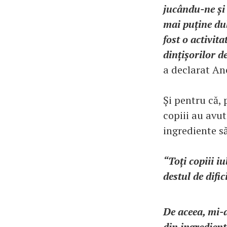
jucându-ne și 
mai puține dul
fost o activit
dințișorilor d
a declarat An
Și pentru că, 
copiii au avut
ingrediente să
“Toți copiii iu
destul de dific
De aceea, mi-a
din ingredien