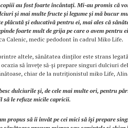
copiii au fost foarte încântați. Mi-au promis că 
ciuri și mai multe fructe și legume și mă bucur mul
ate plăcută și educativă pentru ei, mai ales că sănăt
epinde foarte mult de grija pe care o avem pentru ei
ca Calenic, medic pedodont în cadrul Miko Life.
printre altele, sănătatea dinților este strans legată
 ocazia să învețe să-și prepare singuri dulciuri de
nătoase, chiar de la nutriționistul miko Life, Alin
besc dulciurile și, de cele mai multe ori, pentru păr
il să le refuze micile capricii.
m propus să îi învăt pe cei mici să își prepare si
te sănătoase precum mierea sau semințele și chiar