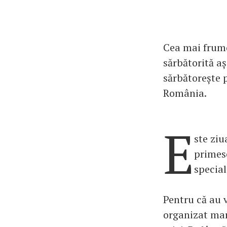
Cea mai frumoa
sărbătorită a
sărbătorește p
România.
E
ste ziu
primesc
special
Pentru că au v
organizat mar