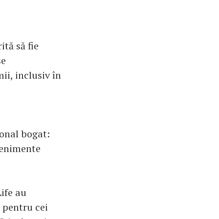
tă să fie
se
ii, inclusiv în
ional bogat:
evenimente
Life au
 pentru cei