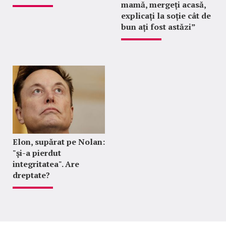
mamă, mergeți acasă,
explicați la soție cât de
bun ați fost astăzi”
Elon, supărat pe Nolan:
"şi-a pierdut
integritatea". Are
dreptate?