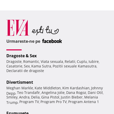
Urmareste-ne pe
Dragoste & Sex
Dragoste
Romantic
Viata sexuala
Relatii
Cuplu
Iubire
,
,
,
,
,
,
Casatorie
Sex
Kama Sutra
Pozitii sexuale Kamasutra
,
,
,
,
Declaratii de dragoste
Divertisment
Meghan Markle
Kate Middleton
Kim Kardashian
Johnny
,
,
,
Teo Trandafir
Angelina Jolie
Dana Rogoz
Dani Otil
Depp
,
,
,
,
,
Smiley
Andra
Delia
Gina Pistol
Justin Bieber
Melania
,
,
,
,
,
Program TV
Program Pro TV
Program Antena 1
Trump
,
,
,
Frumuseţe