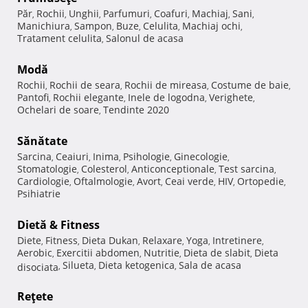
Păr
Rochii
Unghii
Parfumuri
Coafuri
Machiaj
Sani
,
,
,
,
,
,
,
Manichiura
Sampon
Buze
Celulita
Machiaj ochi
,
,
,
,
,
Tratament celulita
Salonul de acasa
,
Modă
Rochii
Rochii de seara
Rochii de mireasa
Costume de baie
,
,
,
,
Pantofi
Rochii elegante
Inele de logodna
Verighete
,
,
,
,
Ochelari de soare
Tendinte 2020
,
Sănătate
Sarcina
Ceaiuri
Inima
Psihologie
Ginecologie
,
,
,
,
,
Stomatologie
Colesterol
Anticonceptionale
Test sarcina
,
,
,
,
Cardiologie
Oftalmologie
Avort
Ceai verde
HIV
Ortopedie
,
,
,
,
,
,
Psihiatrie
Dietă & Fitness
Diete
Fitness
Dieta Dukan
Relaxare
Yoga
Intretinere
,
,
,
,
,
,
Aerobic
Exercitii abdomen
Nutritie
Dieta de slabit
Dieta
,
,
,
,
Silueta
Dieta ketogenica
Sala de acasa
disociata
,
,
,
Reţete