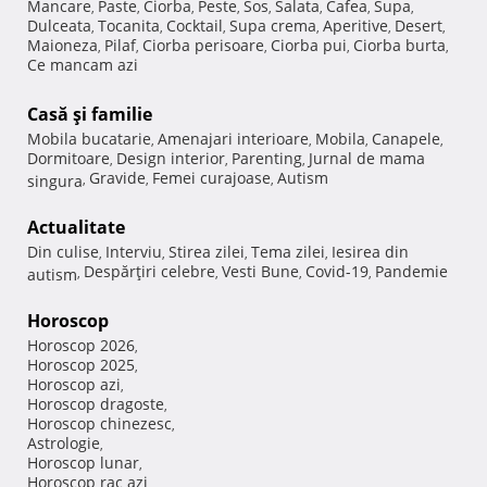
Mancare
Paste
Ciorba
Peste
Sos
Salata
Cafea
Supa
,
,
,
,
,
,
,
,
Dulceata
Tocanita
Cocktail
Supa crema
Aperitive
Desert
,
,
,
,
,
,
Maioneza
Pilaf
Ciorba perisoare
Ciorba pui
Ciorba burta
,
,
,
,
,
Ce mancam azi
Casă şi familie
Mobila bucatarie
Amenajari interioare
Mobila
Canapele
,
,
,
,
Dormitoare
Design interior
Parenting
Jurnal de mama
,
,
,
Gravide
Femei curajoase
Autism
singura
,
,
,
Actualitate
Din culise
Interviu
Stirea zilei
Tema zilei
Iesirea din
,
,
,
,
Despărţiri celebre
Vesti Bune
Covid-19
Pandemie
autism
,
,
,
,
Horoscop
Horoscop 2026
,
Horoscop 2025
,
Horoscop azi
,
Horoscop dragoste
,
Horoscop chinezesc
,
Astrologie
,
Horoscop lunar
,
Horoscop rac azi
,