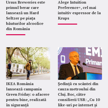
Ursus Breweries este
Alege Intuition
primul berar care
Preference+, cel mai
lansează un Hard
intuitiv espressor de la
Seltzer pe piața
Krups
băuturilor alcoolice
din România
IKEA România
Ședință cu scântei din
lansează campania
cauza metroului din
Green Friday: o afacere
Cluj. Boc, către
pentru bine, realizată
consilierii USR: „Cu 10
în siguranță
like-uri pe internet și