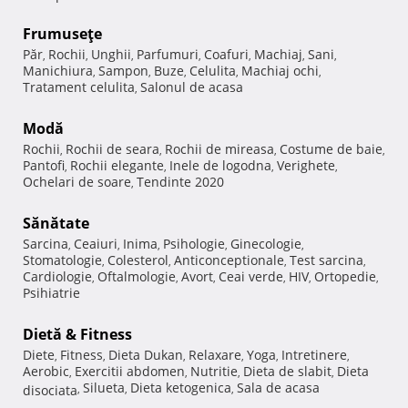
Frumuseţe
Păr
Rochii
Unghii
Parfumuri
Coafuri
Machiaj
Sani
,
,
,
,
,
,
,
Manichiura
Sampon
Buze
Celulita
Machiaj ochi
,
,
,
,
,
Tratament celulita
Salonul de acasa
,
Modă
Rochii
Rochii de seara
Rochii de mireasa
Costume de baie
,
,
,
,
Pantofi
Rochii elegante
Inele de logodna
Verighete
,
,
,
,
Ochelari de soare
Tendinte 2020
,
Sănătate
Sarcina
Ceaiuri
Inima
Psihologie
Ginecologie
,
,
,
,
,
Stomatologie
Colesterol
Anticonceptionale
Test sarcina
,
,
,
,
Cardiologie
Oftalmologie
Avort
Ceai verde
HIV
Ortopedie
,
,
,
,
,
,
Psihiatrie
Dietă & Fitness
Diete
Fitness
Dieta Dukan
Relaxare
Yoga
Intretinere
,
,
,
,
,
,
Aerobic
Exercitii abdomen
Nutritie
Dieta de slabit
Dieta
,
,
,
,
Silueta
Dieta ketogenica
Sala de acasa
disociata
,
,
,