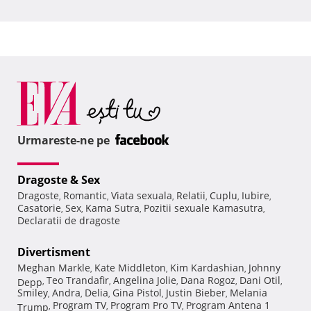
Urmareste-ne pe
Dragoste & Sex
Dragoste
Romantic
Viata sexuala
Relatii
Cuplu
Iubire
,
,
,
,
,
,
Casatorie
Sex
Kama Sutra
Pozitii sexuale Kamasutra
,
,
,
,
Declaratii de dragoste
Divertisment
Meghan Markle
Kate Middleton
Kim Kardashian
Johnny
,
,
,
Teo Trandafir
Angelina Jolie
Dana Rogoz
Dani Otil
Depp
,
,
,
,
,
Smiley
Andra
Delia
Gina Pistol
Justin Bieber
Melania
,
,
,
,
,
Program TV
Program Pro TV
Program Antena 1
Trump
,
,
,