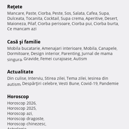
Reţete
Mancare
Paste
Ciorba
Peste
Sos
Salata
Cafea
Supa
,
,
,
,
,
,
,
,
Dulceata
Tocanita
Cocktail
Supa crema
Aperitive
Desert
,
,
,
,
,
,
Maioneza
Pilaf
Ciorba perisoare
Ciorba pui
Ciorba burta
,
,
,
,
,
Ce mancam azi
Casă şi familie
Mobila bucatarie
Amenajari interioare
Mobila
Canapele
,
,
,
,
Dormitoare
Design interior
Parenting
Jurnal de mama
,
,
,
Gravide
Femei curajoase
Autism
singura
,
,
,
Actualitate
Din culise
Interviu
Stirea zilei
Tema zilei
Iesirea din
,
,
,
,
Despărţiri celebre
Vesti Bune
Covid-19
Pandemie
autism
,
,
,
,
Horoscop
Horoscop 2026
,
Horoscop 2025
,
Horoscop azi
,
Horoscop dragoste
,
Horoscop chinezesc
,
Astrologie