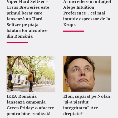
Viper Hard Seltzer –
Ai încredere în intuiție!
Ursus Breweries este
Alege Intuition
primul berar care
Preference+, cel mai
lansează un Hard
intuitiv espressor de la
Seltzer pe piața
Krups
băuturilor alcoolice
din România
IKEA România
Elon, supărat pe Nolan:
lansează campania
"şi-a pierdut
Green Friday: o afacere
integritatea". Are
pentru bine, realizată
dreptate?