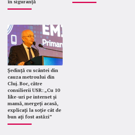
în siguranță
Ședință cu scântei din
cauza metroului din
Cluj. Boc, către
consilierii USR: „Cu 10
like-uri pe internet și
mamă, mergeți acasă,
explicați la soție cât de
bun ați fost astăzi”